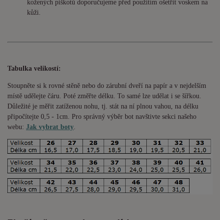
kožených piškotů doporučujeme před použitím ošetřit voskem na
kůži.
Tabulka velikostí:
Stoupněte si k rovné stěně nebo do
zárubní
dveří na papír a v nejdelším
místě udělejte čáru. Poté změřte délku. To samé lze udělat i se šířkou.
Důležité je měřit zatíženou nohu, tj. stát na ní plnou vahou,
na délku
připočítejte 0,5 - 1cm
. Pro správný výběr bot navštivte sekci našeho
webu:
Jak vybrat boty
.