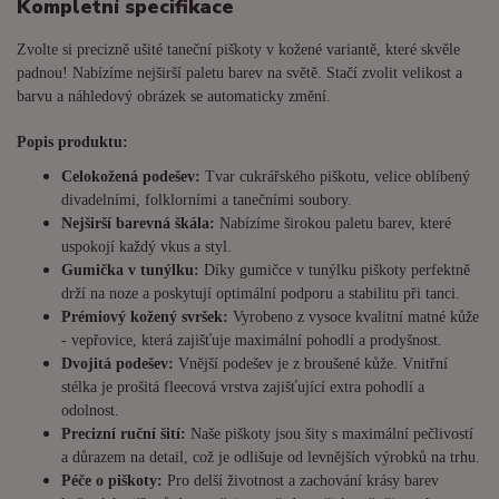
Kompletní specifikace
Zvolte si precizně ušité taneční piškoty v kožené variantě, které skvěle
padnou! Nabízíme nejširší paletu barev na světě. Stačí zvolit velikost a
barvu a náhledový obrázek se automaticky změní.
Popis produktu:
Celokožená podešev:
Tvar cukrářského piškotu, velice oblíbený
divadelními, folklorními a tanečními soubory.
Nejširší barevná škála:
Nabízíme širokou paletu barev, které
uspokojí každý vkus a styl.
Gumička v tunýlku:
Díky gumičce v tunýlku piškoty perfektně
drží na noze a poskytují optimální podporu a stabilitu při tanci.
Prémiový kožený svršek:
Vyrobeno z vysoce kvalitní matné kůže
- vepřovice, která zajišťuje maximální pohodlí a prodyšnost.
Dvojitá podešev:
Vnější podešev je z broušené kůže. Vnitřní
stélka je prošitá fleecová vrstva zajišťující extra pohodlí a
odolnost.
Precizní ruční šití:
Naše piškoty jsou šity s maximální pečlivostí
a důrazem na detail, což je odlišuje od levnějších výrobků na trhu.
Péče o piškoty:
Pro delší životnost a zachování krásy barev