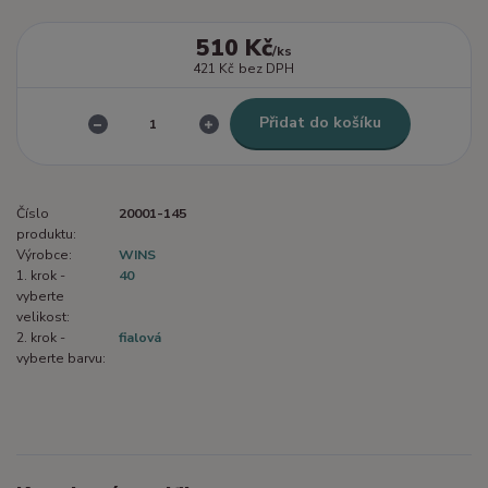
510 Kč
/
ks
421 Kč
bez DPH
Přidat do košíku
Číslo
20001-145
produktu:
Výrobce:
WINS
1. krok -
40
vyberte
velikost:
2. krok -
fialová
vyberte barvu: