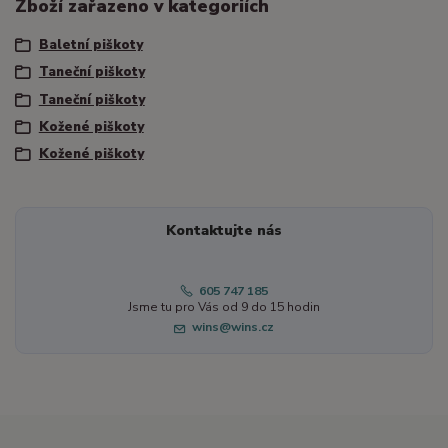
Zboží zařazeno v kategoriích
Baletní piškoty
Taneční piškoty
Taneční piškoty
Kožené piškoty
Kožené piškoty
Kontaktujte nás
605 747 185
Jsme tu pro Vás od 9 do 15 hodin
wins@wins.cz