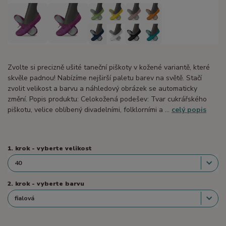
Zvolte si precizně ušité taneční piškoty v kožené variantě, které
skvěle padnou! Nabízíme nejširší paletu barev na světě. Stačí
zvolit velikost a barvu a náhledový obrázek se automaticky
změní. Popis produktu: Celokožená podešev: Tvar cukrářského
piškotu, velice oblíbený divadelními, folklorními a ...
celý popis
1. krok - vyberte velikost
2. krok - vyberte barvu