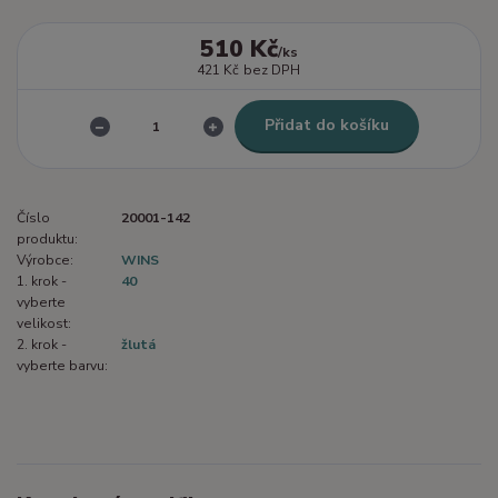
510 Kč
/
ks
421 Kč
bez DPH
Přidat do košíku
Číslo
20001-142
produktu:
Výrobce:
WINS
1. krok -
40
vyberte
velikost:
2. krok -
žlutá
vyberte barvu: