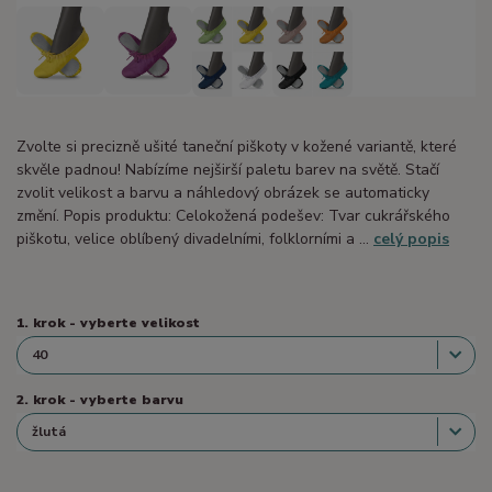
Zvolte si precizně ušité taneční piškoty v kožené variantě, které
skvěle padnou! Nabízíme nejširší paletu barev na světě. Stačí
zvolit velikost a barvu a náhledový obrázek se automaticky
změní. Popis produktu: Celokožená podešev: Tvar cukrářského
piškotu, velice oblíbený divadelními, folklorními a ...
celý popis
1. krok - vyberte velikost
2. krok - vyberte barvu