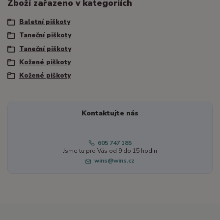
Zboží zařazeno v kategoriích
Baletní piškoty
Taneční piškoty
Taneční piškoty
Kožené piškoty
Kožené piškoty
Kontaktujte nás
605 747 185
Jsme tu pro Vás od 9 do 15 hodin
wins@wins.cz