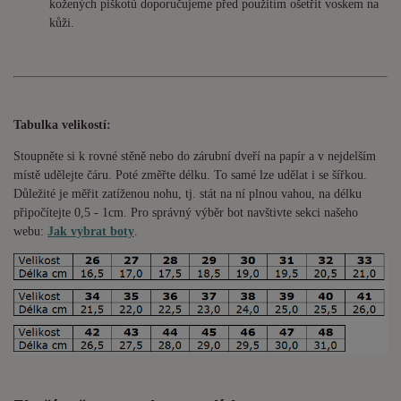
kožených piškotů doporučujeme před použitím ošetřit voskem na
kůži.
Tabulka velikostí:
Stoupněte si k rovné stěně nebo do
zárubní
dveří na papír a v nejdelším
místě udělejte čáru. Poté změřte délku. To samé lze udělat i se šířkou.
Důležité je měřit zatíženou nohu, tj. stát na ní plnou vahou,
na délku
připočítejte 0,5 - 1cm
. Pro správný výběr bot navštivte sekci našeho
webu:
Jak vybrat boty
.