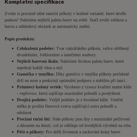
Kompletní specifikace
Zvolte si precizně ušité taneční piškoty v kožené variantě, které skvěle
padnou! Nabízíme nejširší paletu barev na světě. Stačí zvolit velikost a
barvu a náhledový obrázek se automaticky změní.
Popis produktu:
Celokožená podešev:
Tvar cukrářského piškotu, velice oblíbený
divadelními, folklorními a tanečními soubory.
Nejširší barevná škála:
Nabízíme širokou paletu barev, které
uspokojí každý vkus a styl.
Gumička v tunýlku:
Díky gumičce v tunýlku piškoty perfektně
drží na noze a poskytují optimální podporu a stabilitu při tanci.
Prémiový kožený svršek:
Vyrobeno z vysoce kvalitní matné kůže
- vepřovice, která zajišťuje maximální pohodlí a prodyšnost.
Dvojitá podešev:
Vnější podešev je z broušené kůže. Vnitřní
stélka je prošitá fleecová vrstva zajišťující extra pohodlí a
odolnost.
Precizní ruční šití:
Naše piškoty jsou šity s maximální pečlivostí
a důrazem na detail, což je odlišuje od levnějších výrobků na trhu.
Péče o piškoty:
Pro delší životnost a zachování krásy barev