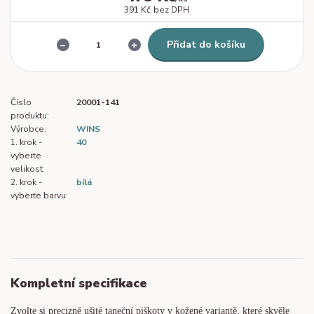
391 Kč
bez DPH
Přidat do košíku
Číslo
20001-141
produktu:
Výrobce:
WINS
1. krok -
40
vyberte
velikost:
2. krok -
bílá
vyberte barvu:
Kompletní specifikace
Zvolte si precizně ušité taneční piškoty v kožené variantě, které skvěle