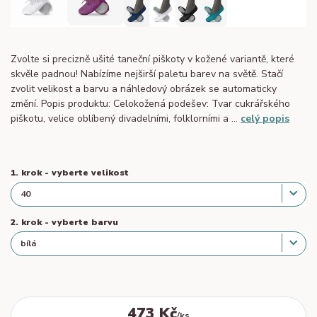
Zvolte si precizně ušité taneční piškoty v kožené variantě, které
skvěle padnou! Nabízíme nejširší paletu barev na světě. Stačí
zvolit velikost a barvu a náhledový obrázek se automaticky
změní. Popis produktu: Celokožená podešev: Tvar cukrářského
piškotu, velice oblíbený divadelními, folklorními a ...
celý popis
1. krok - vyberte velikost
2. krok - vyberte barvu
473 Kč
/
ks