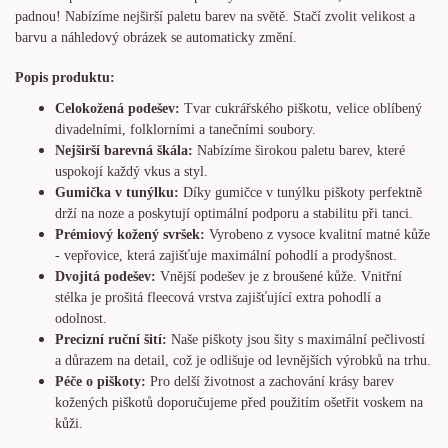
padnou! Nabízíme nejširší paletu barev na světě. Stačí zvolit velikost a
barvu a náhledový obrázek se automaticky změní.
Popis produktu:
Celokožená podešev:
Tvar cukrářského piškotu, velice oblíbený
divadelními, folklorními a tanečními soubory.
Nejširší barevná škála:
Nabízíme širokou paletu barev, které
uspokojí každý vkus a styl.
Gumička v tunýlku:
Díky gumičce v tunýlku piškoty perfektně
drží na noze a poskytují optimální podporu a stabilitu při tanci.
Prémiový kožený svršek:
Vyrobeno z vysoce kvalitní matné kůže
- vepřovice, která zajišťuje maximální pohodlí a prodyšnost.
Dvojitá podešev:
Vnější podešev je z broušené kůže. Vnitřní
stélka je prošitá fleecová vrstva zajišťující extra pohodlí a
odolnost.
Precizní ruční šití:
Naše piškoty jsou šity s maximální pečlivostí
a důrazem na detail, což je odlišuje od levnějších výrobků na trhu.
Péče o piškoty:
Pro delší životnost a zachování krásy barev
kožených piškotů doporučujeme před použitím ošetřit voskem na
kůži.