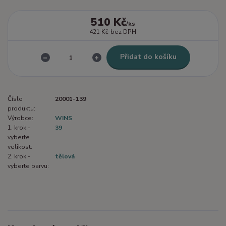
510 Kč
/
ks
421 Kč
bez DPH
Přidat do košíku
Číslo
20001-139
produktu:
Výrobce:
WINS
1. krok -
39
vyberte
velikost:
2. krok -
tělová
vyberte barvu: