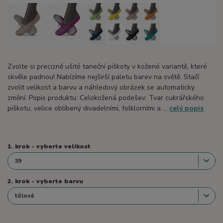
Zvolte si precizně ušité taneční piškoty v kožené variantě, které
skvěle padnou! Nabízíme nejširší paletu barev na světě. Stačí
zvolit velikost a barvu a náhledový obrázek se automaticky
změní. Popis produktu: Celokožená podešev: Tvar cukrářského
piškotu, velice oblíbený divadelními, folklorními a ...
celý popis
1. krok - vyberte velikost
2. krok - vyberte barvu