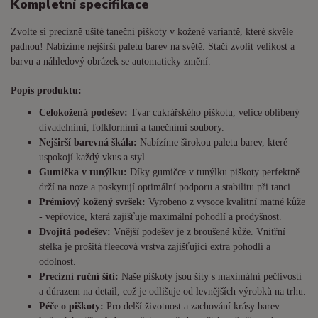
Kompletní specifikace
Zvolte si precizně ušité taneční piškoty v kožené variantě, které skvěle
padnou! Nabízíme nejširší paletu barev na světě. Stačí zvolit velikost a
barvu a náhledový obrázek se automaticky změní.
Popis produktu:
Celokožená podešev:
Tvar cukrářského piškotu, velice oblíbený
divadelními, folklorními a tanečními soubory.
Nejširší barevná škála:
Nabízíme širokou paletu barev, které
uspokojí každý vkus a styl.
Gumička v tunýlku:
Díky gumičce v tunýlku piškoty perfektně
drží na noze a poskytují optimální podporu a stabilitu při tanci.
Prémiový kožený svršek:
Vyrobeno z vysoce kvalitní matné kůže
- vepřovice, která zajišťuje maximální pohodlí a prodyšnost.
Dvojitá podešev:
Vnější podešev je z broušené kůže. Vnitřní
stélka je prošitá fleecová vrstva zajišťující extra pohodlí a
odolnost.
Precizní ruční šití:
Naše piškoty jsou šity s maximální pečlivostí
a důrazem na detail, což je odlišuje od levnějších výrobků na trhu.
Péče o piškoty:
Pro delší životnost a zachování krásy barev