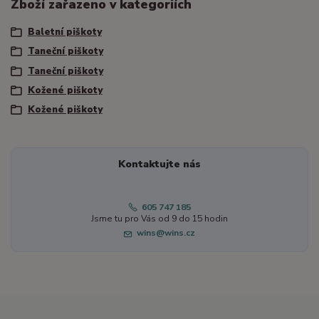
Zboží zařazeno v kategoriích
Baletní piškoty
Taneční piškoty
Taneční piškoty
Kožené piškoty
Kožené piškoty
Kontaktujte nás
605 747 185
Jsme tu pro Vás od 9 do 15 hodin
wins@wins.cz