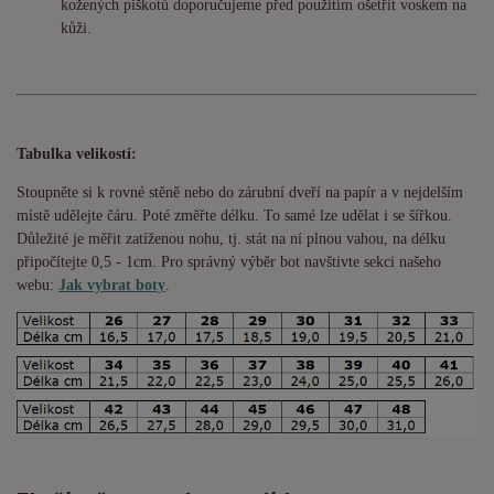
kožených piškotů doporučujeme před použitím ošetřit voskem na
kůži.
Tabulka velikostí:
Stoupněte si k rovné stěně nebo do
zárubní
dveří na papír a v nejdelším
místě udělejte čáru. Poté změřte délku. To samé lze udělat i se šířkou.
Důležité je měřit zatíženou nohu, tj. stát na ní plnou vahou,
na délku
připočítejte 0,5 - 1cm
. Pro správný výběr bot navštivte sekci našeho
webu:
Jak vybrat boty
.