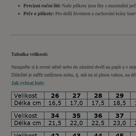
Precizní ruční šití:
Naše piškoty jsou šity s maximální pečl
Péče o piškoty:
Pro delší životnost a zachování krásy bar
Tabulka velikostí:
Stoupněte si k rovné stěně nebo do
zárubní
dveří na papír a v nej
Důležité je měřit zatíženou nohu, tj. stát na ní plnou vahou,
na dé
Jak vybrat boty
.