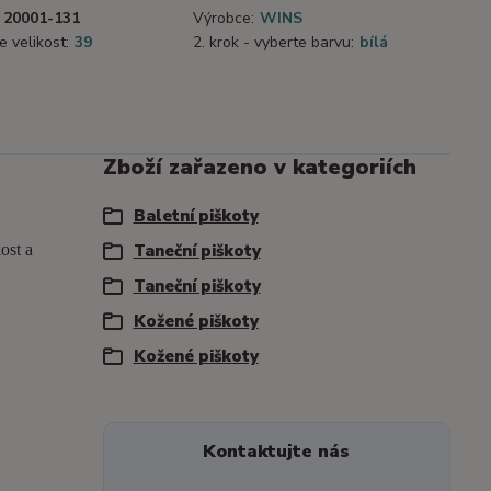
20001-131
Výrobce:
WINS
e velikost:
39
2. krok - vyberte barvu:
bílá
Zboží zařazeno v kategoriích
Baletní piškoty
ost a
Taneční piškoty
Taneční piškoty
Kožené piškoty
Kožené piškoty
Kontaktujte nás