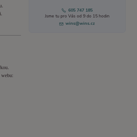
u.
605 747 185
i.
Jsme tu pro Vás od 9 do 15 hodin
wins@wins.cz
řkou.
o webu: