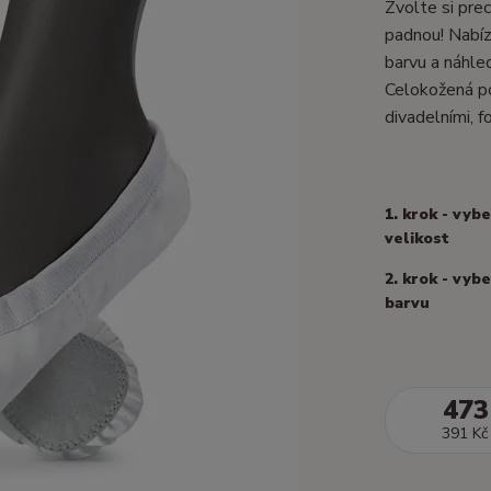
Zvolte si prec
padnou! Nabízí
barvu a náhle
Celokožená po
divadelními, fo
1. krok - vyb
velikost
2. krok - vyb
barvu
473
391 Kč