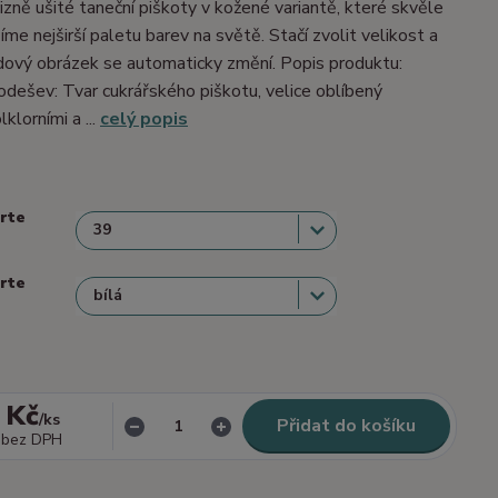
izně ušité taneční piškoty v kožené variantě, které skvěle
me nejširší paletu barev na světě. Stačí zvolit velikost a
dový obrázek se automaticky změní. Popis produktu:
dešev: Tvar cukrářského piškotu, velice oblíbený
lklorními a ...
celý popis
erte
erte
 Kč
/
ks
Přidat do košíku
bez DPH