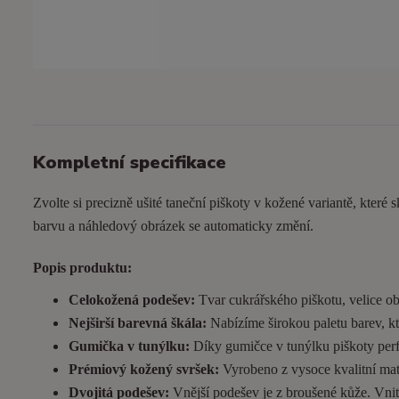
Kompletní specifikace
Zvolte si precizně ušité taneční piškoty v kožené variantě, které s
barvu a náhledový obrázek se automaticky změní.
Popis produktu:
Celokožená podešev:
Tvar cukrářského piškotu, velice ob
Nejširší barevná škála:
Nabízíme širokou paletu barev, kt
Gumička v tunýlku:
Díky gumičce v tunýlku piškoty perfek
Prémiový kožený svršek:
Vyrobeno z vysoce kvalitní matn
Dvojitá podešev:
Vnější podešev je z broušené kůže. Vnitřn