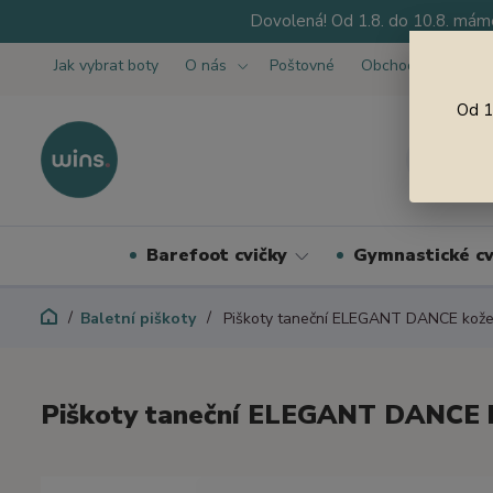
Dovolená! Od 1.8. do 10.8. máme
Jak vybrat boty
O nás
Poštovné
Obchodní podmínk
Od 1
Barefoot cvičky
Gymnastické cv
Baletní piškoty
Piškoty taneční ELEGANT DANCE kože
Piškoty taneční ELEGANT DANCE 