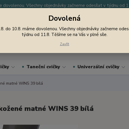
 dovolenou. Všechny objednávky začneme odesílat v týdnu od 11.
Dovolená
y
Nevíte si rady? Zavolejte.
605 747 185
Jsme
.8. do 10.8. máme dovolenou. Všechny objednávky začneme odesí
týdnu od 11.8. Těšíme se na Vás v plné síle.
Hledat
Zavřít
ičky
Taneční cvičky
Univerzální cvičky
né matné WINS 39 bílá
kožené matné WINS 39 bílá