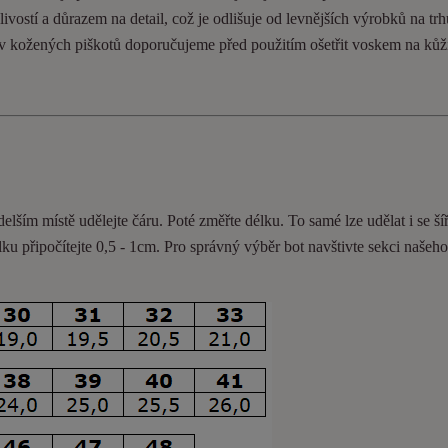
ivostí a důrazem na detail, což je odlišuje od levnějších výrobků na trh
ev kožených piškotů doporučujeme před použitím ošetřit voskem na kůž
delším místě udělejte čáru. Poté změřte délku. To samé lze udělat i se ší
lku připočítejte 0,5 - 1cm
. Pro správný výběr bot navštivte sekci našeh