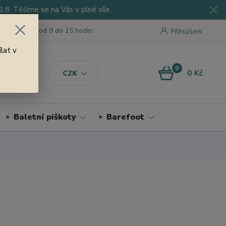
8. Těšíme se na Vás v plné síle.
 tu pro Vás od 9 do 15 hodin
Přihlášení
lat v
0
0 Kč
CZK
Baletní piškoty
Barefoot