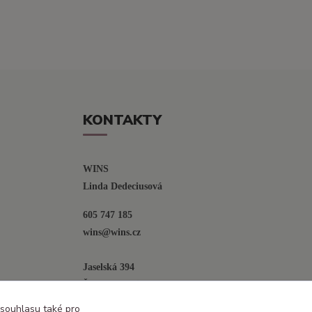
KONTAKTY
WINS
Linda Dedeciusová                             
605 747 185
wins@wins.cz                                         
Jaselská 394
Šenov u N. Jičína
742 42
 souhlasu také pro