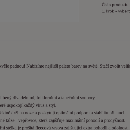
Číslo produktu:
1. krok - vybert
kvěle padnou! Nabízíme nejširší paletu barev na světě. Stačí zvolit velik
líbený divadelními, folklorními a tanečními soubory.
eré uspokojí každý vkus a styl.
tně drží na noze a poskytují optimální podporu a stabilitu při tanci.
é kůže - vepřovice, která zajišťuje maximální pohodlí a prodyšnost.
í stélka je prošitá fleecová vrstva zajišťující extra pohodlí a odolnost.