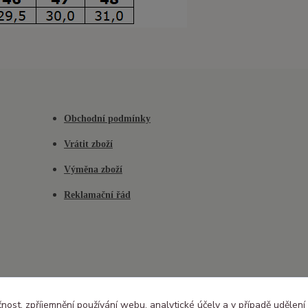
Obchodní podmínky
Vrátit zboží
Výměna zboží
Reklamační řád
čnost, zpříjemnění používání webu, analytické účely a v případě udělení