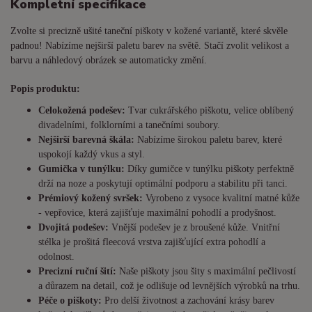
Kompletní specifikace
Zvolte si precizně ušité taneční piškoty v kožené variantě, které skvěle
padnou! Nabízíme nejširší paletu barev na světě. Stačí zvolit velikost a
barvu a náhledový obrázek se automaticky změní.
Popis produktu:
Celokožená podešev:
Tvar cukrářského piškotu, velice oblíbený
divadelními, folklorními a tanečními soubory.
Nejširší barevná škála:
Nabízíme širokou paletu barev, které
uspokojí každý vkus a styl.
Gumička v tunýlku:
Díky gumičce v tunýlku piškoty perfektně
drží na noze a poskytují optimální podporu a stabilitu při tanci.
Prémiový kožený svršek:
Vyrobeno z vysoce kvalitní matné kůže
- vepřovice, která zajišťuje maximální pohodlí a prodyšnost.
Dvojitá podešev:
Vnější podešev je z broušené kůže. Vnitřní
stélka je prošitá fleecová vrstva zajišťující extra pohodlí a
odolnost.
Precizní ruční šití:
Naše piškoty jsou šity s maximální pečlivostí
a důrazem na detail, což je odlišuje od levnějších výrobků na trhu.
Péče o piškoty:
Pro delší životnost a zachování krásy barev