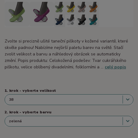
Zvolte si precizně ušité taneční piškoty v kožené variantě, které
skvěle padnou! Nabízíme nejširší paletu barev na světě. Stačí
zvolit velikost a barvu a náhledový obrázek se automaticky
změní. Popis produktu: Celokožená podešev: Tvar cukrářského
piškotu, velice oblíbený divadelními, folklorními a ...
celý popis
1. krok - vyberte velikost
2. krok - vyberte barvu