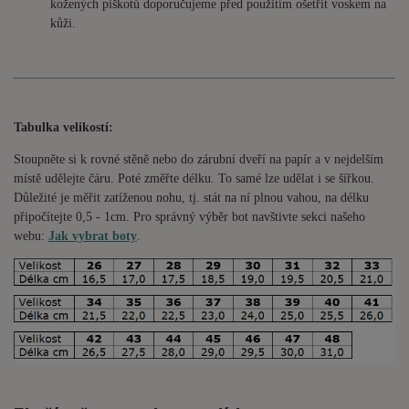
kožených piškotů doporučujeme před použitím ošetřit voskem na
kůži.
Tabulka velikostí:
Stoupněte si k rovné stěně nebo do
zárubní
dveří na papír a v nejdelším
místě udělejte čáru. Poté změřte délku. To samé lze udělat i se šířkou.
Důležité je měřit zatíženou nohu, tj. stát na ní plnou vahou,
na délku
připočítejte 0,5 - 1cm
. Pro správný výběr bot navštivte sekci našeho
webu:
Jak vybrat boty
.