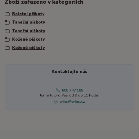
Zboží zařazeno v kategoriích
Baletní piškoty
Taneční piškoty
Taneční piškoty
Kožené piškoty
Kožené piškoty
Kontaktujte nás
605 747 185
Jsme tu pro Vás od 9 do 15 hodin
wins@wins.cz