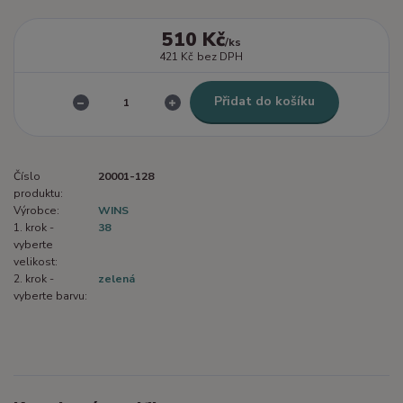
510 Kč
/
ks
421 Kč
bez DPH
Přidat do košíku
Číslo
20001-128
produktu:
Výrobce:
WINS
1. krok -
38
vyberte
velikost:
2. krok -
zelená
vyberte barvu: