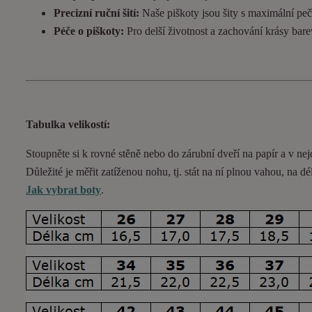
Precizní ruční šití:
Naše piškoty jsou šity s maximální pečl
Péče o piškoty:
Pro delší životnost a zachování krásy bar
Tabulka velikostí:
Stoupněte si k rovné stěně nebo do
zárubní
dveří na papír a v nej
Důležité je měřit zatíženou nohu, tj. stát na ní plnou vahou,
na dé
Jak vybrat boty
.