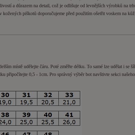
ivostí a důrazem na detail, což je odlišuje od levnějších výrobků na trh
ev kožených piškotů doporučujeme před použitím ošetřit voskem na kůž
delším místě udělejte čáru. Poté změřte délku. To samé lze udělat i se ší
lku připočítejte 0,5 - 1cm
. Pro správný výběr bot navštivte sekci našeh