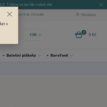
8. Těšíme se na Vás v plné síle.
 tu pro Vás od 9 do 15 hodin
Přihlášení
lat v
0
0 Kč
CZK
Baletní piškoty
Barefoot