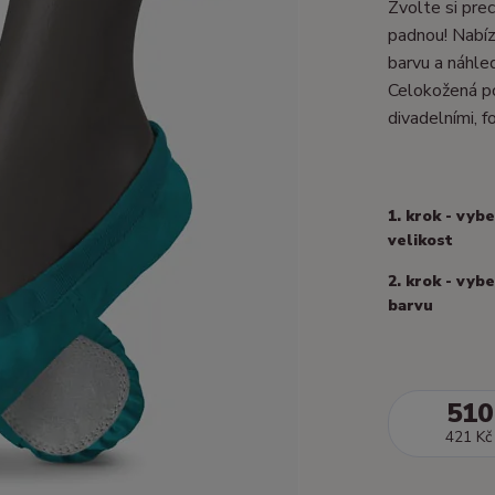
Zvolte si prec
padnou! Nabízí
barvu a náhle
Celokožená po
divadelními, fo
1. krok - vyb
velikost
2. krok - vyb
barvu
510
421 Kč