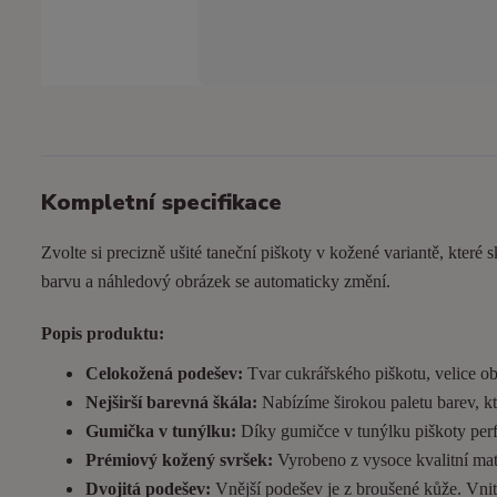
Kompletní specifikace
Zvolte si precizně ušité taneční piškoty v kožené variantě, které s
barvu a náhledový obrázek se automaticky změní.
Popis produktu:
Celokožená podešev:
Tvar cukrářského piškotu, velice ob
Nejširší barevná škála:
Nabízíme širokou paletu barev, kt
Gumička v tunýlku:
Díky gumičce v tunýlku piškoty perfek
Prémiový kožený svršek:
Vyrobeno z vysoce kvalitní matn
Dvojitá podešev:
Vnější podešev je z broušené kůže. Vnitřn