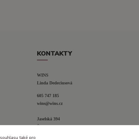
KONTAKTY
WINS
Linda Dedeciusová                             
605 747 185
wins@wins.cz                                         
Jaselská 394
Šenov u N. Jičína
742 42
 souhlasu také pro