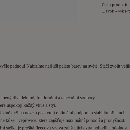
Číslo produktu:
1. krok - vybert
kvěle padnou! Nabízíme nejširší paletu barev na světě. Stačí zvolit velik
líbený divadelními, folklorními a tanečními soubory.
eré uspokojí každý vkus a styl.
tně drží na noze a poskytují optimální podporu a stabilitu při tanci.
é kůže - vepřovice, která zajišťuje maximální pohodlí a prodyšnost.
í stélka je prošitá fleecová vrstva zajišťující extra pohodlí a odolnost.