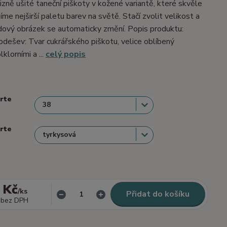
izně ušité taneční piškoty v kožené variantě, které skvěle
me nejširší paletu barev na světě. Stačí zvolit velikost a
dový obrázek se automaticky změní. Popis produktu:
dešev: Tvar cukrářského piškotu, velice oblíbený
lklorními a ...
celý popis
erte
erte
 Kč
/
ks
Přidat do košíku
bez DPH