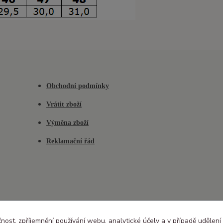
Obchodní podmínky
Vrátit zboží
Výměna zboží
Reklamační řád
čnost, zpříjemnění používání webu, analytické účely a v případě udělení