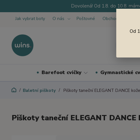
Dovolená! Od 1.8. do 10.8. máme
Jak vybrat boty
O nás
Poštovné
Obchodní podmínk
Od 1
Barefoot cvičky
Gymnastické cv
Baletní piškoty
Piškoty taneční ELEGANT DANCE kože
Piškoty taneční ELEGANT DANCE 