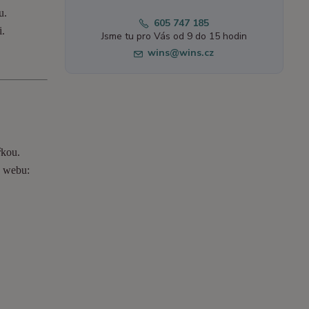
u.
605 747 185
i.
Jsme tu pro Vás od 9 do 15 hodin
wins@wins.cz
řkou.
o webu: