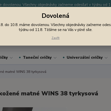
 dovolenou. Všechny objednávky začneme odesílat v týdnu od 11.
Dovolená
y
Nevíte si rady? Zavolejte.
605 747 185
Jsme
.8. do 10.8. máme dovolenou. Všechny objednávky začneme odesí
týdnu od 11.8. Těšíme se na Vás v plné síle.
Hledat
Zavřít
ičky
Taneční cvičky
Univerzální cvičky
né matné WINS 38 tyrkysová
kožené matné WINS 38 tyrkysová