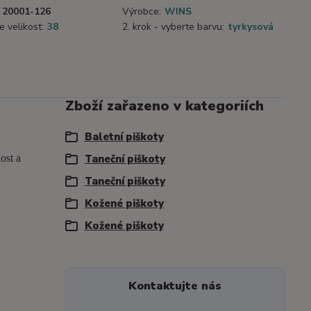
20001-126
Výrobce:
WINS
e velikost:
38
2. krok - vyberte barvu:
tyrkysová
Zboží zařazeno v kategoriích
Baletní piškoty
ost a
Taneční piškoty
Taneční piškoty
Kožené piškoty
Kožené piškoty
Kontaktujte nás