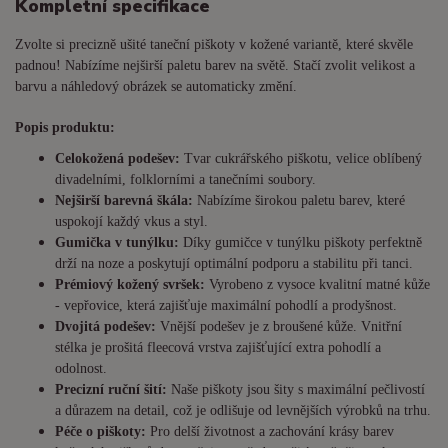
Kompletní specifikace
Zvolte si precizně ušité taneční piškoty v kožené variantě, které skvěle
padnou! Nabízíme nejširší paletu barev na světě. Stačí zvolit velikost a
barvu a náhledový obrázek se automaticky změní.
Popis produktu:
Celokožená podešev:
Tvar cukrářského piškotu, velice oblíbený
divadelními, folklorními a tanečními soubory.
Nejširší barevná škála:
Nabízíme širokou paletu barev, které
uspokojí každý vkus a styl.
Gumička v tunýlku:
Díky gumičce v tunýlku piškoty perfektně
drží na noze a poskytují optimální podporu a stabilitu při tanci.
Prémiový kožený svršek:
Vyrobeno z vysoce kvalitní matné kůže
- vepřovice, která zajišťuje maximální pohodlí a prodyšnost.
Dvojitá podešev:
Vnější podešev je z broušené kůže. Vnitřní
stélka je prošitá fleecová vrstva zajišťující extra pohodlí a
odolnost.
Precizní ruční šití:
Naše piškoty jsou šity s maximální pečlivostí
a důrazem na detail, což je odlišuje od levnějších výrobků na trhu.
Péče o piškoty:
Pro delší životnost a zachování krásy barev