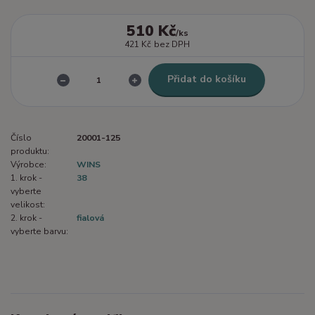
510 Kč
/
ks
421 Kč
bez DPH
Přidat do košíku
Číslo
20001-125
produktu:
Výrobce:
WINS
1. krok -
38
vyberte
velikost:
2. krok -
fialová
vyberte barvu: