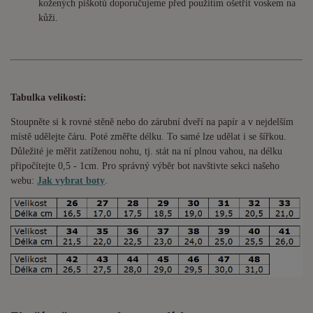
kožených piškotů doporučujeme před použitím ošetřit voskem na
kůži.
Tabulka velikostí:
Stoupněte si k rovné stěně nebo do
zárubní
dveří na papír a v nejdelším
místě udělejte čáru. Poté změřte délku. To samé lze udělat i se šířkou.
Důležité je měřit zatíženou nohu, tj. stát na ní plnou vahou,
na délku
připočítejte 0,5 - 1cm
. Pro správný výběr bot navštivte sekci našeho
webu:
Jak vybrat boty
.