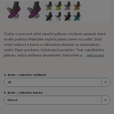
Zvolte si precizně ušité taneční piškoty v kožené variantě, které
skvěle padnou! Nabízíme nejširší paletu barev na světě. Stačí
zvolit velikost a barvu a náhledový obrázek se automaticky
změní. Popis produktu: Celokožená podešev: Tvar cukrářského
piškotu, velice oblíbený divadelními, folklorními a ...
celý popis
1. krok - vyberte velikost
2. krok - vyberte barvu