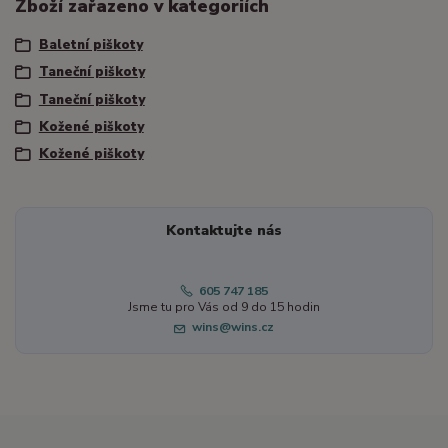
Zboží zařazeno v kategoriích
Baletní piškoty
Taneční piškoty
Taneční piškoty
Kožené piškoty
Kožené piškoty
Kontaktujte nás
605 747 185
Jsme tu pro Vás od 9 do 15 hodin
wins@wins.cz