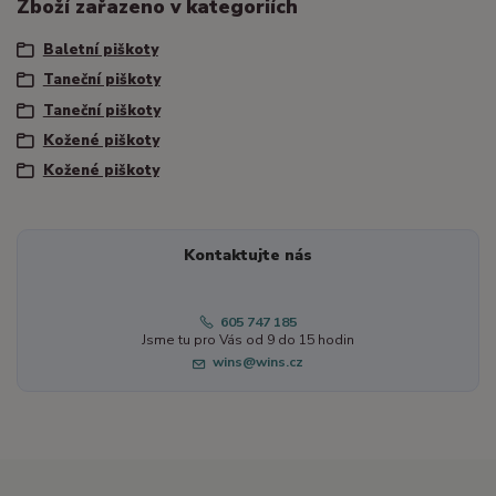
Zboží zařazeno v kategoriích
Baletní piškoty
Taneční piškoty
Taneční piškoty
Kožené piškoty
Kožené piškoty
Kontaktujte nás
605 747 185
Jsme tu pro Vás od 9 do 15 hodin
wins@wins.cz