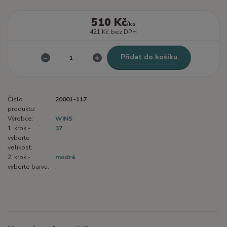
510 Kč
/
ks
421 Kč
bez DPH
Přidat do košíku
Číslo
20001-117
produktu:
Výrobce:
WINS
1. krok -
37
vyberte
velikost:
2. krok -
modrá
vyberte barvu: