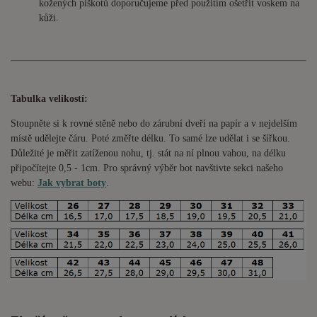
kožených piškotů doporučujeme před použitím ošetřit voskem na
kůži.
Tabulka velikostí:
Stoupněte si k rovné stěně nebo do
zárubní
dveří na papír a v nejdelším
místě udělejte čáru. Poté změřte délku. To samé lze udělat i se šířkou.
Důležité je měřit zatíženou nohu, tj. stát na ní plnou vahou,
na délku
připočítejte 0,5 - 1cm
. Pro správný výběr bot navštivte sekci našeho
webu:
Jak vybrat boty
.