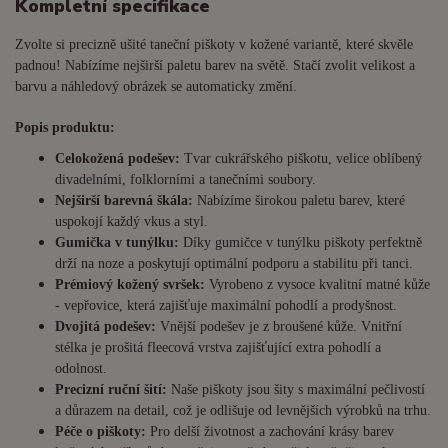
Kompletní specifikace
Zvolte si precizně ušité taneční piškoty v kožené variantě, které skvěle
padnou! Nabízíme nejširší paletu barev na světě. Stačí zvolit velikost a
barvu a náhledový obrázek se automaticky změní.
Popis produktu:
Celokožená podešev:
Tvar cukrářského piškotu, velice oblíbený
divadelními, folklorními a tanečními soubory.
Nejširší barevná škála:
Nabízíme širokou paletu barev, které
uspokojí každý vkus a styl.
Gumička v tunýlku:
Díky gumičce v tunýlku piškoty perfektně
drží na noze a poskytují optimální podporu a stabilitu při tanci.
Prémiový kožený svršek:
Vyrobeno z vysoce kvalitní matné kůže
- vepřovice, která zajišťuje maximální pohodlí a prodyšnost.
Dvojitá podešev:
Vnější podešev je z broušené kůže. Vnitřní
stélka je prošitá fleecová vrstva zajišťující extra pohodlí a
odolnost.
Precizní ruční šití:
Naše piškoty jsou šity s maximální pečlivostí
a důrazem na detail, což je odlišuje od levnějších výrobků na trhu.
Péče o piškoty:
Pro delší životnost a zachování krásy barev