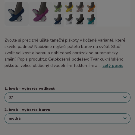
Zvolte si precizně ušité taneční piškoty v kožené variantě, které
skvěle padnou! Nabízíme nejširší paletu barev na světě. Stačí
zvolit velikost a barvu a náhledový obrázek se automaticky
změní. Popis produktu: Celokožená podešev: Tvar cukrářského
piškotu, velice oblíbený divadelními, folklorními a ...
celý popis
1. krok - vyberte velikost
2. krok - vyberte barvu