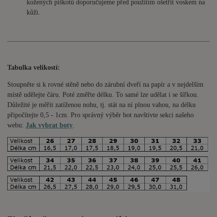
kožených piškotů doporučujeme před použitím ošetřit voskem na
kůži.
Tabulka velikostí:
Stoupněte si k rovné stěně nebo do
zárubní
dveří na papír a v nejdelším
místě udělejte čáru. Poté změřte délku. To samé lze udělat i se šířkou.
Důležité je měřit zatíženou nohu, tj. stát na ní plnou vahou,
na délku
připočítejte 0,5 - 1cm
. Pro správný výběr bot navštivte sekci našeho
webu:
Jak vybrat boty
.