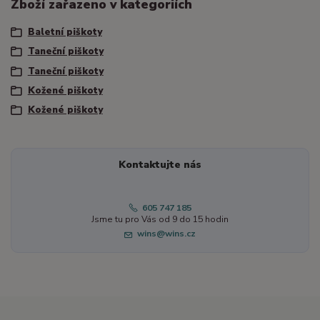
Zboží zařazeno v kategoriích
Baletní piškoty
Taneční piškoty
Taneční piškoty
Kožené piškoty
Kožené piškoty
Kontaktujte nás
605 747 185
Jsme tu pro Vás od 9 do 15 hodin
wins@wins.cz