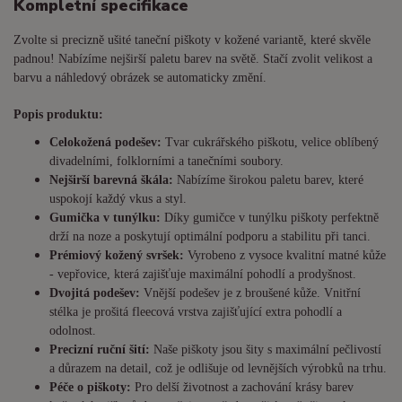
Kompletní specifikace
Zvolte si precizně ušité taneční piškoty v kožené variantě, které skvěle
padnou! Nabízíme nejširší paletu barev na světě. Stačí zvolit velikost a
barvu a náhledový obrázek se automaticky změní.
Popis produktu:
Celokožená podešev:
Tvar cukrářského piškotu, velice oblíbený
divadelními, folklorními a tanečními soubory.
Nejširší barevná škála:
Nabízíme širokou paletu barev, které
uspokojí každý vkus a styl.
Gumička v tunýlku:
Díky gumičce v tunýlku piškoty perfektně
drží na noze a poskytují optimální podporu a stabilitu při tanci.
Prémiový kožený svršek:
Vyrobeno z vysoce kvalitní matné kůže
- vepřovice, která zajišťuje maximální pohodlí a prodyšnost.
Dvojitá podešev:
Vnější podešev je z broušené kůže. Vnitřní
stélka je prošitá fleecová vrstva zajišťující extra pohodlí a
odolnost.
Precizní ruční šití:
Naše piškoty jsou šity s maximální pečlivostí
a důrazem na detail, což je odlišuje od levnějších výrobků na trhu.
Péče o piškoty:
Pro delší životnost a zachování krásy barev