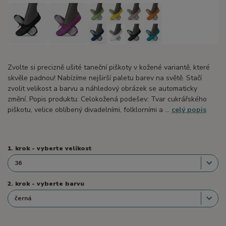
Zvolte si precizně ušité taneční piškoty v kožené variantě, které
skvěle padnou! Nabízíme nejširší paletu barev na světě. Stačí
zvolit velikost a barvu a náhledový obrázek se automaticky
změní. Popis produktu: Celokožená podešev: Tvar cukrářského
piškotu, velice oblíbený divadelními, folklorními a ...
celý popis
1. krok - vyberte velikost
2. krok - vyberte barvu