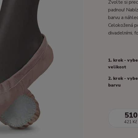
Zvolte si prec
padnou! Nabízí
barvu a náhle
Celokožená po
divadelními, fo
1. krok - vyb
velikost
2. krok - vyb
barvu
510
421 Kč