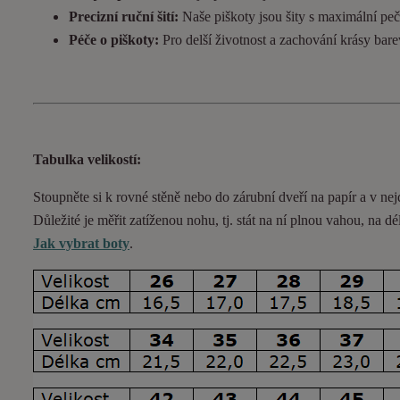
Precizní ruční šití:
Naše piškoty jsou šity s maximální pečl
Péče o piškoty:
Pro delší životnost a zachování krásy bar
Tabulka velikostí:
Stoupněte si k rovné stěně nebo do
zárubní
dveří na papír a v nej
Důležité je měřit zatíženou nohu, tj. stát na ní plnou vahou,
na dé
Jak vybrat boty
.