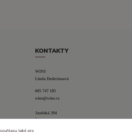
KONTAKTY
WINS
Linda Dedeciusová                             
605 747 185
wins@wins.cz                                         
Jaselská 394
Šenov u N. Jičína
742 42
 souhlasu také pro