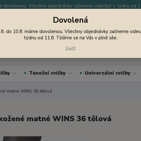
 dovolenou. Všechny objednávky začneme odesílat v týdnu od 11.
Dovolená
y
Nevíte si rady? Zavolejte.
605 747 185
Jsme
.8. do 10.8. máme dovolenou. Všechny objednávky začneme odesí
týdnu od 11.8. Těšíme se na Vás v plné síle.
Hledat
Zavřít
ičky
Taneční cvičky
Univerzální cvičky
né matné WINS 36 tělová
kožené matné WINS 36 tělová