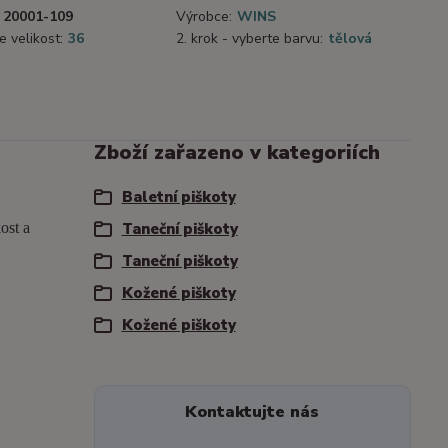
20001-109
Výrobce:
WINS
e velikost:
36
2. krok - vyberte barvu:
tělová
Zboží zařazeno v kategoriích
Baletní piškoty
ost a
Taneční piškoty
Taneční piškoty
Kožené piškoty
Kožené piškoty
Kontaktujte nás