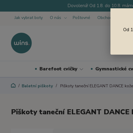
Dovolená! Od 1.8. do 10.8. máme
Jak vybrat boty
O nás
Poštovné
Obchodní podmínk
Od 1
Barefoot cvičky
Gymnastické cv
Baletní piškoty
Piškoty taneční ELEGANT DANCE kože
Piškoty taneční ELEGANT DANCE 