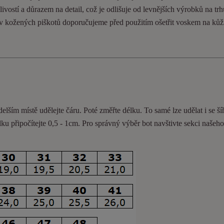
ivostí a důrazem na detail, což je odlišuje od levnějších výrobků na trh
ev kožených piškotů doporučujeme před použitím ošetřit voskem na kůž
delším místě udělejte čáru. Poté změřte délku. To samé lze udělat i se ší
lku připočítejte 0,5 - 1cm
. Pro správný výběr bot navštivte sekci našeh