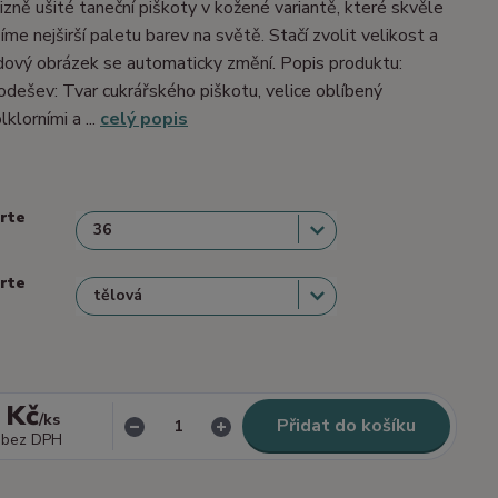
izně ušité taneční piškoty v kožené variantě, které skvěle
me nejširší paletu barev na světě. Stačí zvolit velikost a
dový obrázek se automaticky změní. Popis produktu:
dešev: Tvar cukrářského piškotu, velice oblíbený
lklorními a ...
celý popis
erte
erte
 Kč
/
ks
Přidat do košíku
bez DPH