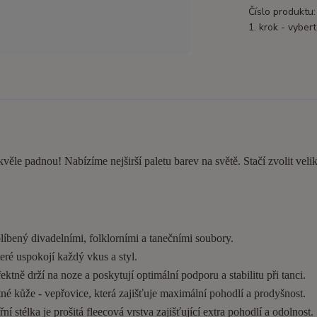
Číslo produktu:
1. krok - vybert
kvěle padnou! Nabízíme nejširší paletu barev na světě. Stačí zvolit velik
líbený divadelními, folklorními a tanečními soubory.
eré uspokojí každý vkus a styl.
tně drží na noze a poskytují optimální podporu a stabilitu při tanci.
é kůže - vepřovice, která zajišťuje maximální pohodlí a prodyšnost.
í stélka je prošitá fleecová vrstva zajišťující extra pohodlí a odolnost.