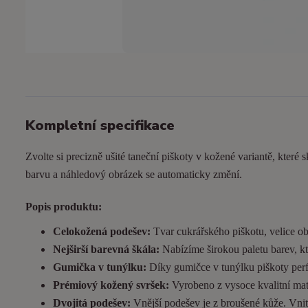
Kompletní specifikace
Zvolte si precizně ušité taneční piškoty v kožené variantě, které s
barvu a náhledový obrázek se automaticky změní.
Popis produktu:
Celokožená podešev:
Tvar cukrářského piškotu, velice ob
Nejširší barevná škála:
Nabízíme širokou paletu barev, kt
Gumička v tunýlku:
Díky gumičce v tunýlku piškoty perfek
Prémiový kožený svršek:
Vyrobeno z vysoce kvalitní matn
Dvojitá podešev:
Vnější podešev je z broušené kůže. Vnitřn