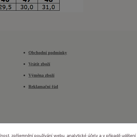
Obchodní podmínky
Vrátit zboží
Výměna zboží
Reklamační řád
čnost, zpříjemnění používání webu, analytické účely a v případě udělení