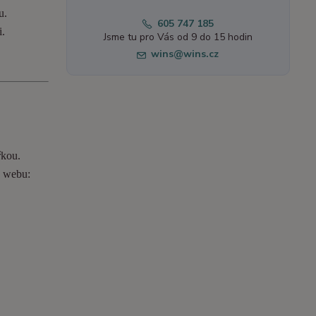
u.
605 747 185
i.
Jsme tu pro Vás od 9 do 15 hodin
wins@wins.cz
řkou.
o webu: