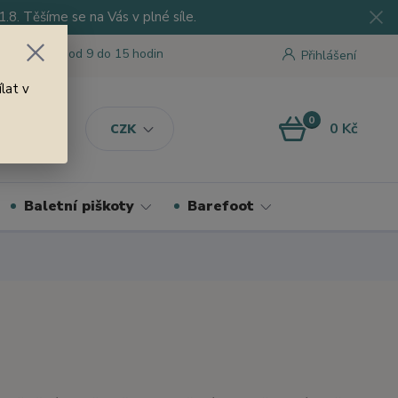
8. Těšíme se na Vás v plné síle.
 tu pro Vás od 9 do 15 hodin
Přihlášení
lat v
0
0 Kč
CZK
Baletní piškoty
Barefoot