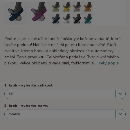
Zvolte si precizně ušité taneční piškoty v kožené variantě, které
skvěle padnou! Nabízíme nejširší paletu barev na světě. Stačí
zvolit velikost a barvu a náhledový obrázek se automaticky
změní. Popis produktu: Celokožená podešev: Tvar cukrářského
piškotu, velice oblíbený divadelními, folklorními a ...
celý popis
1. krok - vyberte velikost
2. krok - vyberte barvu