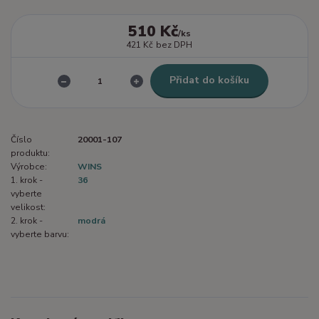
510 Kč
/
ks
421 Kč
bez DPH
Přidat do košíku
Číslo
20001-107
produktu:
Výrobce:
WINS
1. krok -
36
vyberte
velikost:
2. krok -
modrá
vyberte barvu: