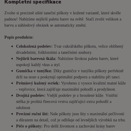
Kompletní specifikace
Zvolte si precizně ušité taneční piškoty v kožené variantě, které skvěle
padnou! Nabízíme nejširší paletu barev na světě. Stačí zvolit velikost a
barvu a náhledový obrázek se automaticky změní.
Popis produktu:
Celokožená podešev:
Tvar cukrářského piškotu, velice oblíbený
divadelními, folklorními a tanečními soubory.
Nejširší barevná škála:
Nabízíme širokou paletu barev, které
uspokojí každý vkus a styl.
Gumička v tunýlku:
Díky gumičce v tunýlku piškoty perfektně
drží na noze a poskytují optimální podporu a stabilitu při tanci.
Prémiový kožený svršek:
Vyrobeno z vysoce kvalitní matné kůže
- vepřovice, která zajišťuje maximální pohodlí a prodyšnost.
Dvojitá podešev:
Vnější podešev je z broušené kůže. Vnitřní
stélka je prošitá fleecová vrstva zajišťující extra pohodlí a
odolnost.
Precizní ruční šití:
Naše piškoty jsou šity s maximální pečlivostí
a důrazem na detail, což je odlišuje od levnějších výrobků na trhu.
Péče o piškoty:
Pro delší životnost a zachování krásy barev