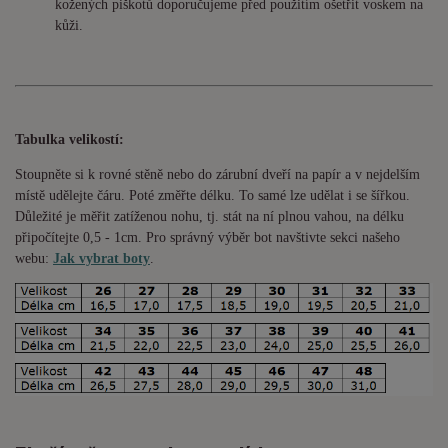
kožených piškotů doporučujeme před použitím ošetřit voskem na
kůži.
Tabulka velikostí:
Stoupněte si k rovné stěně nebo do
zárubní
dveří na papír a v nejdelším
místě udělejte čáru. Poté změřte délku. To samé lze udělat i se šířkou.
Důležité je měřit zatíženou nohu, tj. stát na ní plnou vahou,
na délku
připočítejte 0,5 - 1cm
. Pro správný výběr bot navštivte sekci našeho
webu:
Jak vybrat boty
.