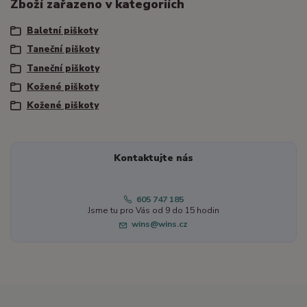
Zboží zařazeno v kategoriích
Baletní piškoty
Taneční piškoty
Taneční piškoty
Kožené piškoty
Kožené piškoty
Kontaktujte nás
605 747 185
Jsme tu pro Vás od 9 do 15 hodin
wins@wins.cz