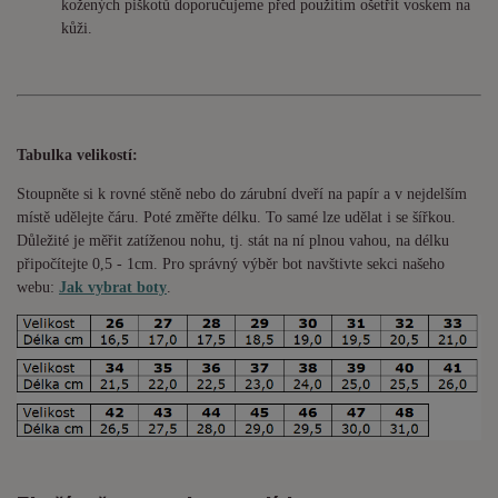
kožených piškotů doporučujeme před použitím ošetřit voskem na
kůži.
Tabulka velikostí:
Stoupněte si k rovné stěně nebo do
zárubní
dveří na papír a v nejdelším
místě udělejte čáru. Poté změřte délku. To samé lze udělat i se šířkou.
Důležité je měřit zatíženou nohu, tj. stát na ní plnou vahou,
na délku
připočítejte 0,5 - 1cm
. Pro správný výběr bot navštivte sekci našeho
webu:
Jak vybrat boty
.