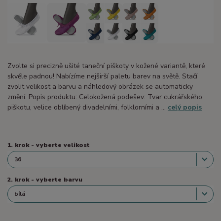
Zvolte si precizně ušité taneční piškoty v kožené variantě, které
skvěle padnou! Nabízíme nejširší paletu barev na světě. Stačí
zvolit velikost a barvu a náhledový obrázek se automaticky
změní. Popis produktu: Celokožená podešev: Tvar cukrářského
piškotu, velice oblíbený divadelními, folklorními a ...
celý popis
1. krok - vyberte velikost
2. krok - vyberte barvu