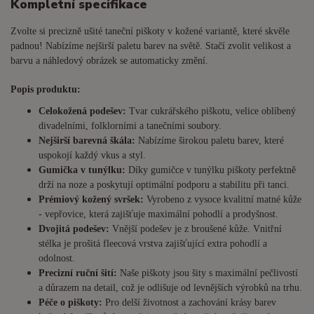
Kompletní specifikace
Zvolte si precizně ušité taneční piškoty v kožené variantě, které skvěle
padnou! Nabízíme nejširší paletu barev na světě. Stačí zvolit velikost a
barvu a náhledový obrázek se automaticky změní.
Popis produktu:
Celokožená podešev:
Tvar cukrářského piškotu, velice oblíbený
divadelními, folklorními a tanečními soubory.
Nejširší barevná škála:
Nabízíme širokou paletu barev, které
uspokojí každý vkus a styl.
Gumička v tunýlku:
Díky gumičce v tunýlku piškoty perfektně
drží na noze a poskytují optimální podporu a stabilitu při tanci.
Prémiový kožený svršek:
Vyrobeno z vysoce kvalitní matné kůže
- vepřovice, která zajišťuje maximální pohodlí a prodyšnost.
Dvojitá podešev:
Vnější podešev je z broušené kůže. Vnitřní
stélka je prošitá fleecová vrstva zajišťující extra pohodlí a
odolnost.
Precizní ruční šití:
Naše piškoty jsou šity s maximální pečlivostí
a důrazem na detail, což je odlišuje od levnějších výrobků na trhu.
Péče o piškoty:
Pro delší životnost a zachování krásy barev