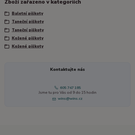
Zboží zařazeno v kategoriích
Baletní piškoty
Taneční piškoty
Taneční piškoty
Kožené piškoty
Kožené piškoty
Kontaktujte nás
605 747 185
Jsme tu pro Vás od 9 do 15 hodin
wins@wins.cz