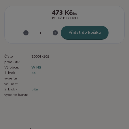
473 Kč
/
ks
391 Kč
bez DPH
Přidat do košíku
Číslo
20001-101
produktu:
Výrobce:
WINS
1. krok -
36
vyberte
velikost:
2. krok -
bílá
vyberte barvu: