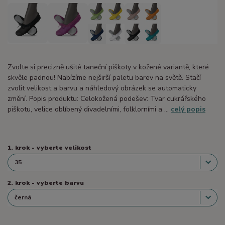
Zvolte si precizně ušité taneční piškoty v kožené variantě, které
skvěle padnou! Nabízíme nejširší paletu barev na světě. Stačí
zvolit velikost a barvu a náhledový obrázek se automaticky
změní. Popis produktu: Celokožená podešev: Tvar cukrářského
piškotu, velice oblíbený divadelními, folklorními a ...
celý popis
1. krok - vyberte velikost
2. krok - vyberte barvu