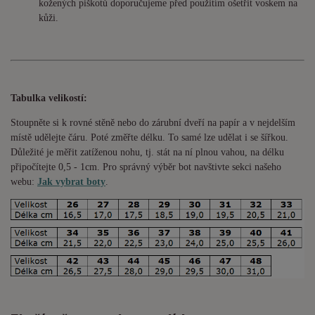
kožených piškotů doporučujeme před použitím ošetřit voskem na
kůži.
Tabulka velikostí:
Stoupněte si k rovné stěně nebo do
zárubní
dveří na papír a v nejdelším
místě udělejte čáru. Poté změřte délku. To samé lze udělat i se šířkou.
Důležité je měřit zatíženou nohu, tj. stát na ní plnou vahou,
na délku
připočítejte 0,5 - 1cm
. Pro správný výběr bot navštivte sekci našeho
webu:
Jak vybrat boty
.