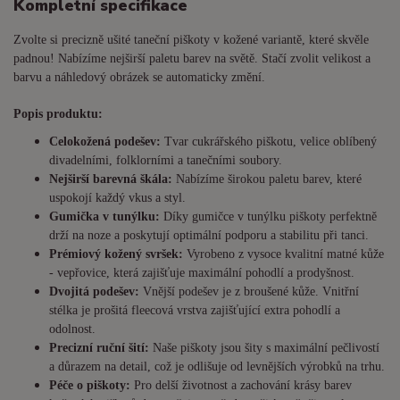
Kompletní specifikace
Zvolte si precizně ušité taneční piškoty v kožené variantě, které skvěle
padnou! Nabízíme nejširší paletu barev na světě. Stačí zvolit velikost a
barvu a náhledový obrázek se automaticky změní.
Popis produktu:
Celokožená podešev:
Tvar cukrářského piškotu, velice oblíbený
divadelními, folklorními a tanečními soubory.
Nejširší barevná škála:
Nabízíme širokou paletu barev, které
uspokojí každý vkus a styl.
Gumička v tunýlku:
Díky gumičce v tunýlku piškoty perfektně
drží na noze a poskytují optimální podporu a stabilitu při tanci.
Prémiový kožený svršek:
Vyrobeno z vysoce kvalitní matné kůže
- vepřovice, která zajišťuje maximální pohodlí a prodyšnost.
Dvojitá podešev:
Vnější podešev je z broušené kůže. Vnitřní
stélka je prošitá fleecová vrstva zajišťující extra pohodlí a
odolnost.
Precizní ruční šití:
Naše piškoty jsou šity s maximální pečlivostí
a důrazem na detail, což je odlišuje od levnějších výrobků na trhu.
Péče o piškoty:
Pro delší životnost a zachování krásy barev