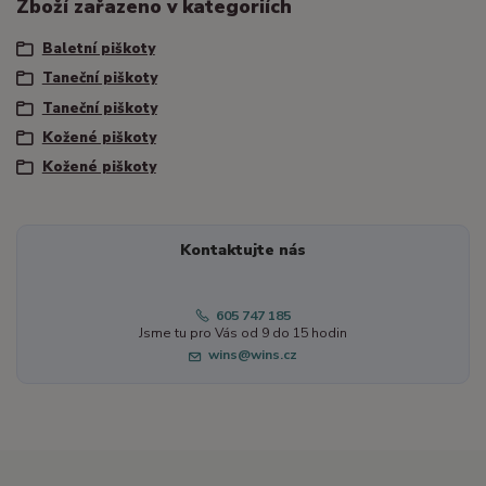
Zboží zařazeno v kategoriích
Baletní piškoty
Taneční piškoty
Taneční piškoty
Kožené piškoty
Kožené piškoty
Kontaktujte nás
605 747 185
Jsme tu pro Vás od 9 do 15 hodin
wins@wins.cz