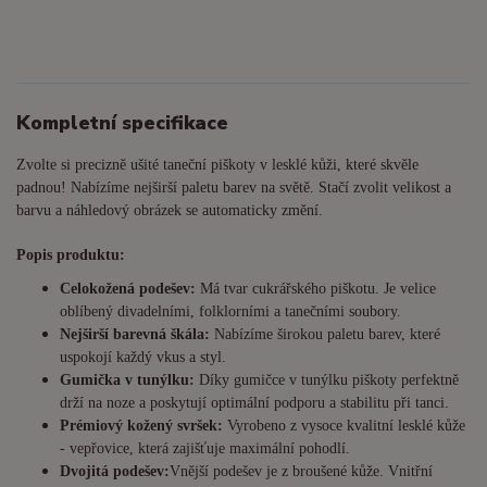
Kompletní specifikace
Zvolte si precizně ušité taneční piškoty v lesklé kůži, které skvěle
padnou! Nabízíme nejširší paletu barev na světě. Stačí zvolit velikost a
barvu a náhledový obrázek se automaticky změní.
Popis produktu:
Celokožená podešev:
Má tvar cukrářského piškotu. Je
velice
oblíbený divadelními, folklorními a tanečními soubory.
Nejširší barevná škála:
Nabízíme širokou paletu barev, které
uspokojí každý vkus a styl.
Gumička v tunýlku:
Díky gumičce v tunýlku piškoty perfektně
drží na noze a poskytují optimální podporu a stabilitu při tanci.
Prémiový kožený svršek:
Vyrobeno z vysoce kvalitní lesklé kůže
- vepřovice, která zajišťuje maximální pohodlí.
Dvojitá podešev:
Vnější podešev je z broušené kůže. Vnitřní