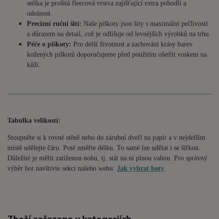
stélka je prošitá fleecová vrstva zajišťující extra pohodlí a
odolnost.
Precizní ruční šití:
Naše piškoty jsou šity s maximální pečlivostí
a důrazem na detail, což je odlišuje od levnějších výrobků na trhu.
Péče o piškoty:
Pro delší životnost a zachování krásy barev
kožených piškotů doporučujeme před použitím ošetřit voskem na
kůži.
Tabulka velikostí:
Stoupněte si k rovné stěně nebo do
zárubní
dveří na papír a v nejdelším
místě udělejte čáru. Poté změřte délku. To samé lze udělat i se šířkou.
Důležité je měřit zatíženou nohu, tj. stát na ní plnou vahou. Pro správný
výběr bot navštivte sekci našeho webu:
Jak vybrat boty
.
Zboží zařazeno v kategoriích