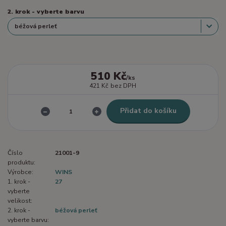
2. krok - vyberte barvu
510 Kč
/
ks
421 Kč
bez DPH
Přidat do košíku
Číslo
21001-9
produktu:
Výrobce:
WINS
1. krok -
27
vyberte
velikost:
2. krok -
béžová perleť
vyberte barvu: