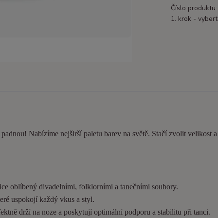
Číslo produktu:
1. krok - vybert
e padnou! Nabízíme nejširší paletu barev na světě. Stačí zvolit velikost 
ice oblíbený divadelními, folklorními a tanečními soubory.
eré uspokojí každý vkus a styl.
tně drží na noze a poskytují optimální podporu a stabilitu při tanci.