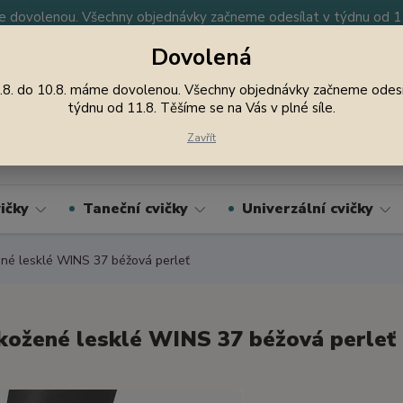
 dovolenou. Všechny objednávky začneme odesílat v týdnu od 11.
Dovolená
y
Nevíte si rady? Zavolejte.
605 747 185
Jsme
.8. do 10.8. máme dovolenou. Všechny objednávky začneme odesí
týdnu od 11.8. Těšíme se na Vás v plné síle.
Hledat
Zavřít
ičky
Taneční cvičky
Univerzální cvičky
é lesklé WINS 37 béžová perleť
ožené lesklé WINS 37 béžová perleť