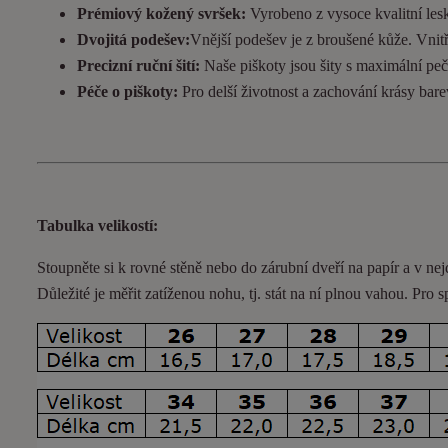
Prémiový kožený svršek:
Vyrobeno z vysoce kvalitní lesk
Dvojitá podešev:
Vnější podešev je z broušené kůže. Vnitřní
Precizní ruční šití:
Naše piškoty jsou šity s maximální pečl
Péče o piškoty:
Pro delší životnost a zachování krásy bar
Tabulka velikostí:
Stoupněte si k rovné stěně nebo do
zárubní
dveří na papír a v nej
Důležité je měřit zatíženou nohu, tj. stát na ní plnou vahou. Pro