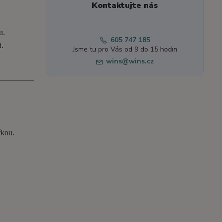
Kontaktujte nás
u.
605 747 185
i.
Jsme tu pro Vás od 9 do 15 hodin
wins@wins.cz
řkou.