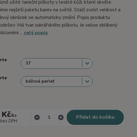
izně ušité taneční piškoty v lesklé kůži, které skvěle
me nejširší paletu barev na světě. Stačí zvolit velikost a
dový obrázek se automaticky změní. Popis produktu:
dešev: Má tvar cukrářského piškotu. Je velice oblíbený
lklorními ...
celý popis
erte
erte
 Kč
/
ks
Přidat do košíku
bez DPH