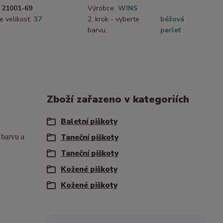
21001-69
Výrobce:
WINS
e velikost:
37
2. krok - vyberte
béžová
barvu:
perleť
Zboží zařazeno v kategoriích
Baletní piškoty
a barvu a
Taneční piškoty
Taneční piškoty
Kožené piškoty
Kožené piškoty