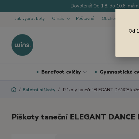
Dovolená! Od 1.8. do 10.8. máme
Jak vybrat boty
O nás
Poštovné
Obchodní podmínk
Od 1
Barefoot cvičky
Gymnastické cv
Baletní piškoty
Piškoty taneční ELEGANT DANCE kožen
Piškoty taneční ELEGANT DANCE k