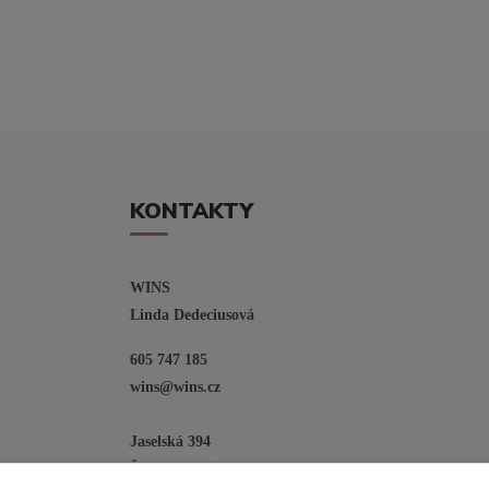
KONTAKTY
WINS
Linda Dedeciusová                             
605 747 185
wins@wins.cz                                         
Jaselská 394
Šenov u N. Jičína