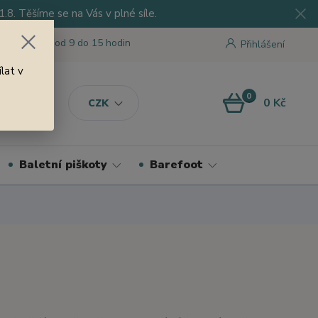
8. Těšíme se na Vás v plné síle.
 tu pro Vás od 9 do 15 hodin
Přihlášení
lat v
0
0 Kč
CZK
Baletní piškoty
Barefoot