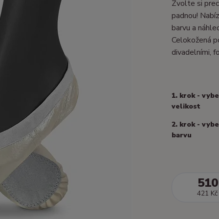
Zvolte si prec
padnou! Nabízí
barvu a náhle
Celokožená po
divadelními, fo
1. krok - vyb
velikost
2. krok - vyb
barvu
510
421 Kč