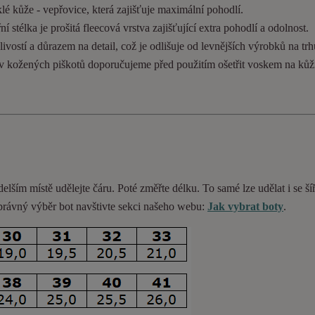
lé kůže - vepřovice, která zajišťuje maximální pohodlí.
 stélka je prošitá fleecová vrstva zajišťující extra pohodlí a odolnost.
ivostí a důrazem na detail, což je odlišuje od levnějších výrobků na trh
ev kožených piškotů doporučujeme před použitím ošetřit voskem na kůž
delším místě udělejte čáru. Poté změřte délku. To samé lze udělat i se ší
 správný výběr bot navštivte sekci našeho webu:
Jak vybrat boty
.