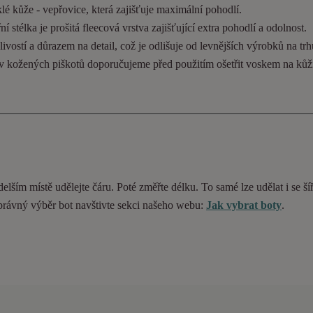
lé kůže - vepřovice, která zajišťuje maximální pohodlí.
 stélka je prošitá fleecová vrstva zajišťující extra pohodlí a odolnost.
ivostí a důrazem na detail, což je odlišuje od levnějších výrobků na trh
ev kožených piškotů doporučujeme před použitím ošetřit voskem na kůž
delším místě udělejte čáru. Poté změřte délku. To samé lze udělat i se ší
 správný výběr bot navštivte sekci našeho webu:
Jak vybrat boty
.