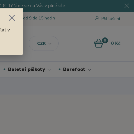
8. Těšíme se na Vás v plné síle.
 tu pro Vás od 9 do 15 hodin
Přihlášení
lat v
0
0 Kč
CZK
Baletní piškoty
Barefoot