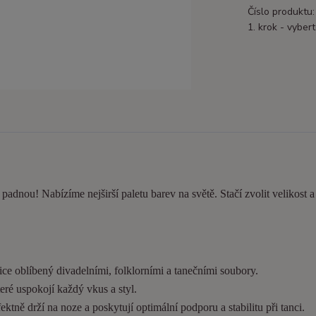
Číslo produktu:
1. krok - vybert
e padnou! Nabízíme nejširší paletu barev na světě. Stačí zvolit velikost 
ice oblíbený divadelními, folklorními a tanečními soubory.
eré uspokojí každý vkus a styl.
tně drží na noze a poskytují optimální podporu a stabilitu při tanci.