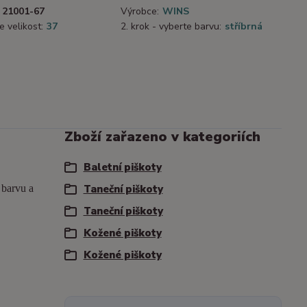
21001-67
Výrobce:
WINS
e velikost:
37
2. krok - vyberte barvu:
stříbrná
Zboží zařazeno v kategoriích
Baletní piškoty
a barvu a
Taneční piškoty
Taneční piškoty
Kožené piškoty
Kožené piškoty