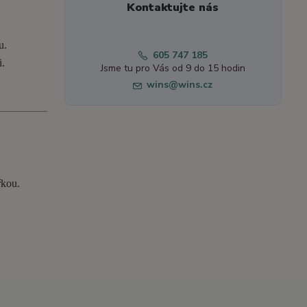
Kontaktujte nás
u.
605 747 185
i.
Jsme tu pro Vás od 9 do 15 hodin
wins@wins.cz
řkou.