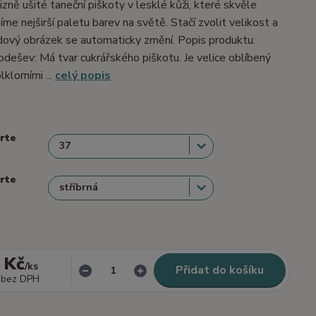
izně ušité taneční piškoty v lesklé kůži, které skvěle
me nejširší paletu barev na světě. Stačí zvolit velikost a
dový obrázek se automaticky změní. Popis produktu:
dešev: Má tvar cukrářského piškotu. Je velice oblíbený
lklorními ...
celý popis
erte
erte
 Kč
/
ks
Přidat do košíku
bez DPH