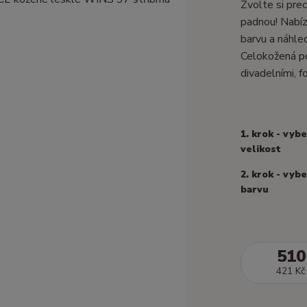
Zvolte si prec
padnou! Nabízí
barvu a náhle
Celokožená po
divadelními, fo
1. krok - vyb
velikost
2. krok - vyb
barvu
510
421 Kč