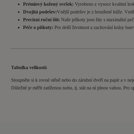
Prémiový kožený svršek:
Vyrobeno z vysoce kvalitní lesk
Dvojitá podešev:
Vnější podešev je z broušené kůže. Vnitřní
Precizní ruční šití:
Naše piškoty jsou šity s maximální pečl
Péče o piškoty:
Pro delší životnost a zachování krásy bar
Tabulka velikostí:
Stoupněte si k rovné stěně nebo do
zárubní
dveří na papír a v nej
Důležité je měřit zatíženou nohu, tj. stát na ní plnou vahou. Pro