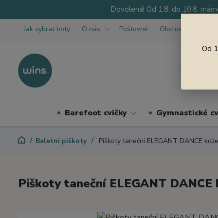
Dovolená! Od 1.8. do 10.8. máme
Jak vybrat boty
O nás
Poštovné
Obchodní podmínk
Od 1
Barefoot cvičky
Gymnastické cv
Baletní piškoty
Piškoty taneční ELEGANT DANCE kožen
Piškoty taneční ELEGANT DANCE k