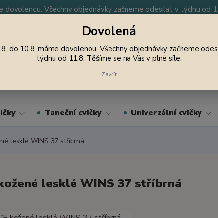
 dovolenou. Všechny objednávky začneme odesílat v týdnu od 11.
Dovolená
y
Nevíte si rady? Zavolejte.
605 747 185
Jsme
.8. do 10.8. máme dovolenou. Všechny objednávky začneme odesí
týdnu od 11.8. Těšíme se na Vás v plné síle.
Hledat
Zavřít
ičky
Taneční cvičky
Univerzální cvičky
é lesklé WINS 37 stříbrná
ožené lesklé WINS 37 stříbrná