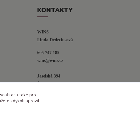
KONTAKTY
WINS
Linda Dedeciusová                             
605 747 185
wins@wins.cz                                         
Jaselská 394
Šenov u N. Jičína
742 42
 souhlasu také pro
žete kdykoli upravit