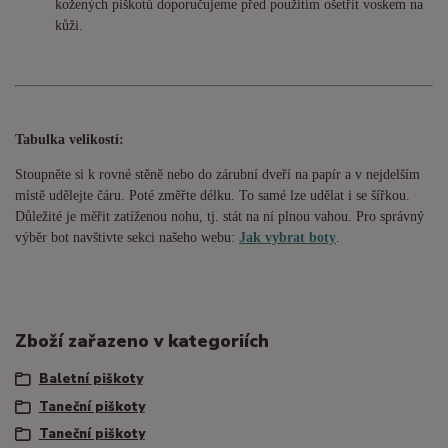
kožených piškotů doporučujeme před použitím ošetřit voskem na
kůži.
Tabulka velikostí:
Stoupněte si k rovné stěně nebo do
zárubní
dveří na papír a v nejdelším
místě udělejte čáru. Poté změřte délku. To samé lze udělat i se šířkou.
Důležité je měřit zatíženou nohu, tj. stát na ní plnou vahou. Pro správný
výběr bot navštivte sekci našeho webu:
Jak vybrat boty
.
Zboží zařazeno v kategoriích
Baletní piškoty
Taneční piškoty
Taneční piškoty