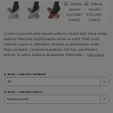
Zvolte si precizně ušité taneční piškoty v lesklé kůži, které skvěle
padnou! Nabízíme nejširší paletu barev na světě. Stačí zvolit
velikost a barvu a náhledový obrázek se automaticky změní.
Popis produktu: Celokožená podešev: Má tvar cukrářského
piškotu. Je velice oblíbený divadelními, folklorními ...
celý popis
1. krok - vyberte velikost
2. krok - vyberte barvu