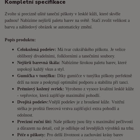
Kompletní specifikace
Zvolte si precizně ušité taneční piškoty v lesklé kůži, které skvěle
padnou! Nabízíme nejširší paletu barev na světě. Stačí zvolit velikost a
barvu a náhledový obrázek se automaticky změní.
Popis produktu:
Celokožená podešev:
Má tvar cukrářského piškotu. Je
velice
oblíbený divadelními, folklorními a tanečními soubory.
Nejširší barevná škála:
Nabízíme širokou paletu barev, které
uspokojí každý vkus a styl.
Gumička v tunýlku:
Díky gumičce v tunýlku piškoty perfektně
drží na noze a poskytují optimální podporu a stabilitu při tanci.
Prémiový kožený svršek:
Vyrobeno z vysoce kvalitní lesklé kůže
- vepřovice, která zajišťuje maximální pohodlí.
Dvojitá podešev:
Vnější podešev je z broušené kůže. Vnitřní
stélka je prošitá fleecová vrstva zajišťující extra pohodlí a
odolnost.
Precizní ruční šití:
Naše piškoty jsou šity s maximální pečlivostí
a důrazem na detail, což je odlišuje od levnějších výrobků na trhu.
Péče o piškoty:
Pro delší životnost a zachování krásy barev