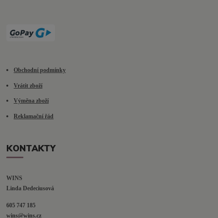
Obchodní podmínky
Vrátit zboží
Výměna zboží
Reklamační řád
KONTAKTY
WINS
Linda Dedeciusová                             
605 747 185
wins@wins.cz                                         