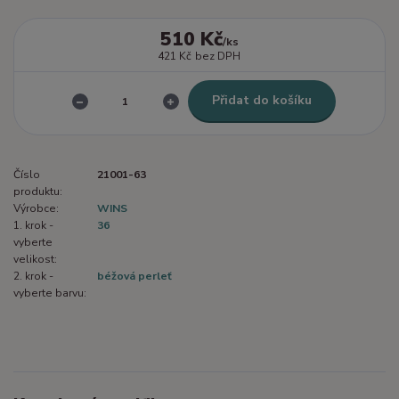
510 Kč
/
ks
421 Kč
bez DPH
Přidat do košíku
Číslo
21001-63
produktu:
Výrobce:
WINS
1. krok -
36
vyberte
velikost:
2. krok -
béžová perleť
vyberte barvu: