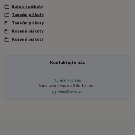
Baletní piškoty
Taneční piškoty
Taneční piškoty
Kožené piškoty
Kožené piškoty
Kontaktujte nás
605 747 185
Jsme tu pro Vás od 9 do 15 hodin
wins@wins.cz