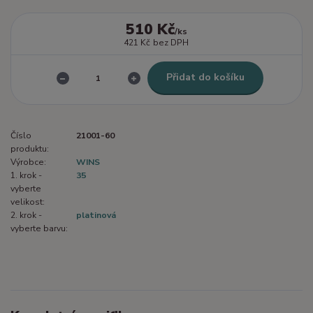
510 Kč
/
ks
421 Kč
bez DPH
Přidat do košíku
Číslo
21001-60
produktu:
Výrobce:
WINS
1. krok -
35
vyberte
velikost:
2. krok -
platinová
vyberte barvu: