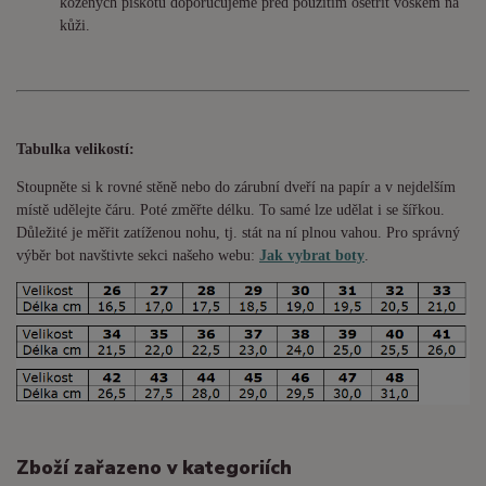
kožených piškotů doporučujeme před použitím ošetřit voskem na
kůži.
Tabulka velikostí:
Stoupněte si k rovné stěně nebo do
zárubní
dveří na papír a v nejdelším
místě udělejte čáru. Poté změřte délku. To samé lze udělat i se šířkou.
Důležité je měřit zatíženou nohu, tj. stát na ní plnou vahou. Pro správný
výběr bot navštivte sekci našeho webu:
Jak vybrat boty
.
Zboží zařazeno v kategoriích