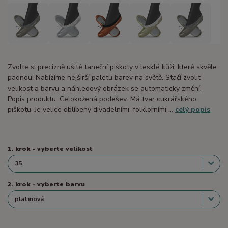
Zvolte si precizně ušité taneční piškoty v lesklé kůži, které skvěle
padnou! Nabízíme nejširší paletu barev na světě. Stačí zvolit
velikost a barvu a náhledový obrázek se automaticky změní.
Popis produktu: Celokožená podešev: Má tvar cukrářského
piškotu. Je velice oblíbený divadelními, folklorními ...
celý popis
1. krok - vyberte velikost
2. krok - vyberte barvu