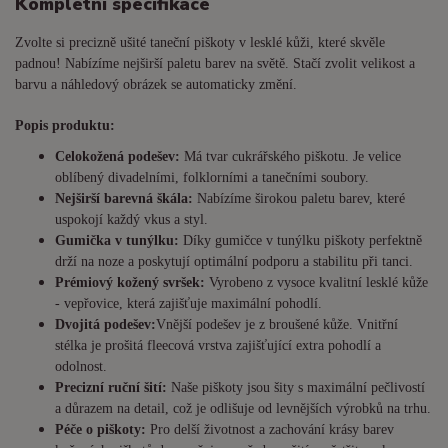
Kompletní specifikace
Zvolte si precizně ušité taneční piškoty v lesklé kůži, které skvěle
padnou! Nabízíme nejširší paletu barev na světě. Stačí zvolit velikost a
barvu a náhledový obrázek se automaticky změní.
Popis produktu:
Celokožená podešev:
Má tvar cukrářského piškotu. Je
velice
oblíbený divadelními, folklorními a tanečními soubory.
Nejširší barevná škála:
Nabízíme širokou paletu barev, které
uspokojí každý vkus a styl.
Gumička v tunýlku:
Díky gumičce v tunýlku piškoty perfektně
drží na noze a poskytují optimální podporu a stabilitu při tanci.
Prémiový kožený svršek:
Vyrobeno z vysoce kvalitní lesklé kůže
- vepřovice, která zajišťuje maximální pohodlí.
Dvojitá podešev:
Vnější podešev je z broušené kůže. Vnitřní
stélka je prošitá fleecová vrstva zajišťující extra pohodlí a
odolnost.
Precizní ruční šití:
Naše piškoty jsou šity s maximální pečlivostí
a důrazem na detail, což je odlišuje od levnějších výrobků na trhu.
Péče o piškoty:
Pro delší životnost a zachování krásy barev