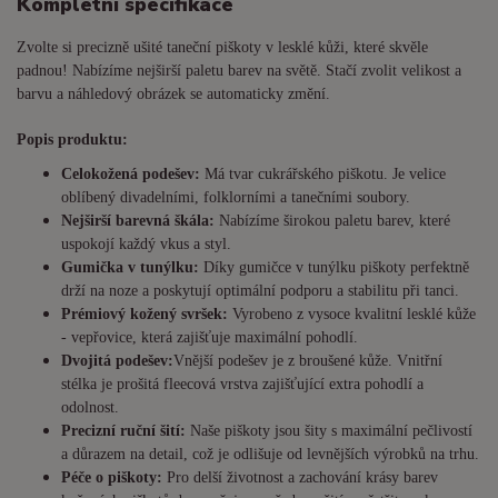
Kompletní specifikace
Zvolte si precizně ušité taneční piškoty v lesklé kůži, které skvěle
padnou! Nabízíme nejširší paletu barev na světě. Stačí zvolit velikost a
barvu a náhledový obrázek se automaticky změní.
Popis produktu:
Celokožená podešev:
Má tvar cukrářského piškotu. Je
velice
oblíbený divadelními, folklorními a tanečními soubory.
Nejširší barevná škála:
Nabízíme širokou paletu barev, které
uspokojí každý vkus a styl.
Gumička v tunýlku:
Díky gumičce v tunýlku piškoty perfektně
drží na noze a poskytují optimální podporu a stabilitu při tanci.
Prémiový kožený svršek:
Vyrobeno z vysoce kvalitní lesklé kůže
- vepřovice, která zajišťuje maximální pohodlí.
Dvojitá podešev:
Vnější podešev je z broušené kůže. Vnitřní
stélka je prošitá fleecová vrstva zajišťující extra pohodlí a
odolnost.
Precizní ruční šití:
Naše piškoty jsou šity s maximální pečlivostí
a důrazem na detail, což je odlišuje od levnějších výrobků na trhu.
Péče o piškoty:
Pro delší životnost a zachování krásy barev