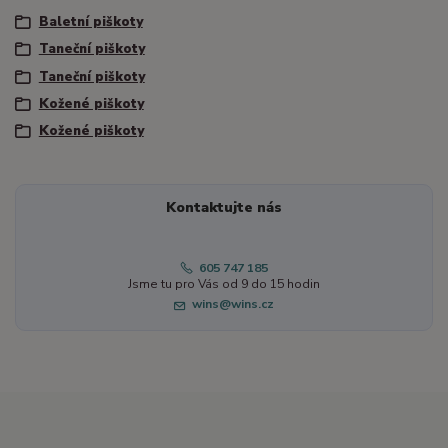
Baletní piškoty
Taneční piškoty
Taneční piškoty
Kožené piškoty
Kožené piškoty
Kontaktujte nás
605 747 185
Jsme tu pro Vás od 9 do 15 hodin
wins@wins.cz