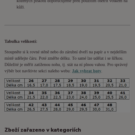
kožených piškotů doporučujeme před použitím ošetřit voskem na
kůži.
Tabulka velikostí:
Stoupněte si k rovné stěně nebo do
zárubní
dveří na papír a v nejdelším
místě udělejte čáru. Poté změřte délku. To samé lze udělat i se šířkou.
Důležité je měřit zatíženou nohu, tj. stát na ní plnou vahou. Pro správný
výběr bot navštivte sekci našeho webu:
Jak vybrat boty
.
Zboží zařazeno v kategoriích