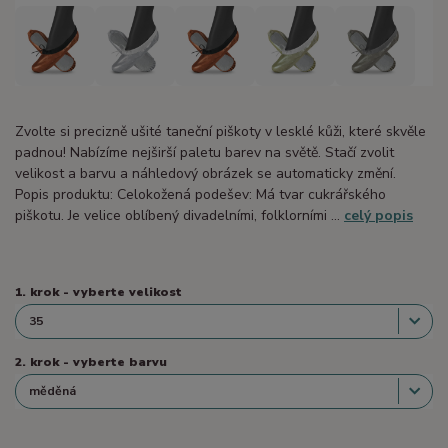
Zvolte si precizně ušité taneční piškoty v lesklé kůži, které skvěle
padnou! Nabízíme nejširší paletu barev na světě. Stačí zvolit
velikost a barvu a náhledový obrázek se automaticky změní.
Popis produktu: Celokožená podešev: Má tvar cukrářského
piškotu. Je velice oblíbený divadelními, folklorními ...
celý popis
1. krok - vyberte velikost
2. krok - vyberte barvu