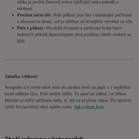
stélka je prošitá fleecová vrstva zajišťující extra pohodlí a
odolnost.
Precizní ruční šití:
Naše piškoty jsou šity s maximální pečlivostí
a důrazem na detail, což je odlišuje od levnějších výrobků na trhu.
Péče o piškoty:
Pro delší životnost a zachování krásy barev
kožených piškotů doporučujeme před použitím ošetřit voskem na
kůži.
Tabulka velikostí:
Stoupněte si k rovné stěně nebo do
zárubní
dveří na papír a v nejdelším
místě udělejte čáru. Poté změřte délku. To samé lze udělat i se šířkou.
Důležité je měřit zatíženou nohu, tj. stát na ní plnou vahou. Pro správný
výběr bot navštivte sekci našeho webu:
Jak vybrat boty
.
Zboží zařazeno v kategoriích