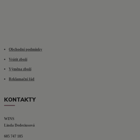
Obchodní podmínky
Vrátit zboží
Výměna zboží
Reklamační řád
KONTAKTY
WINS
Linda Dedeciusová                             
605 747 185