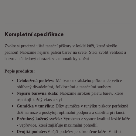
Kompletní specifikace
Zvolte si precizně ušité taneční piškoty v lesklé kůži, které skvěle
padnou! Nabízíme nejširší paletu barev na světě. Stačí zvolit velikost a
barvu a náhledový obrázek se automaticky změní.
Popis produktu:
Celokožená podešev:
Má tvar cukrářského piškotu. Je
velice
oblíbený divadelními, folklorními a tanečními soubory.
Nejširší barevná škála:
Nabízíme širokou paletu barev, které
uspokojí každý vkus a styl.
Gumička v tunýlku:
Díky gumičce v tunýlku piškoty perfektně
drží na noze a poskytují optimální podporu a stabilitu při tanci.
Prémiový kožený svršek:
Vyrobeno z vysoce kvalitní lesklé kůže
- vepřovice, která zajišťuje maximální pohodlí.
Dvojitá podešev:
Vnější podešev je z broušené kůže. Vnitřní