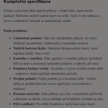
Kompletní specifikace
Zvolte si precizně ušité taneční piškoty v lesklé kůži, které skvěle
padnou! Nabízíme nejširší paletu barev na světě. Stačí zvolit velikost a
barvu a náhledový obrázek se automaticky změní.
Popis produktu:
Celokožená podešev:
Má tvar cukrářského piškotu. Je
velice
oblíbený divadelními, folklorními a tanečními soubory.
Nejširší barevná škála:
Nabízíme širokou paletu barev, které
uspokojí každý vkus a styl.
Gumička v tunýlku:
Díky gumičce v tunýlku piškoty perfektně
drží na noze a poskytují optimální podporu a stabilitu při tanci.
Prémiový kožený svršek:
Vyrobeno z vysoce kvalitní lesklé kůže
- vepřovice, která zajišťuje maximální pohodlí.
Dvojitá podešev:
Vnější podešev je z broušené kůže. Vnitřní
stélka je prošitá fleecová vrstva zajišťující extra pohodlí a
odolnost.
Precizní ruční šití:
Naše piškoty jsou šity s maximální pečlivostí
a důrazem na detail, což je odlišuje od levnějších výrobků na trhu.
Péče o piškoty:
Pro delší životnost a zachování krásy barev