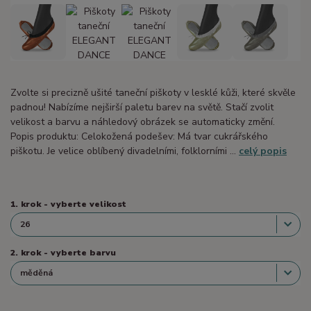
Zvolte si precizně ušité taneční piškoty v lesklé kůži, které skvěle
padnou! Nabízíme nejširší paletu barev na světě. Stačí zvolit
velikost a barvu a náhledový obrázek se automaticky změní.
Popis produktu: Celokožená podešev: Má tvar cukrářského
piškotu. Je velice oblíbený divadelními, folklorními ...
celý popis
1. krok - vyberte velikost
2. krok - vyberte barvu