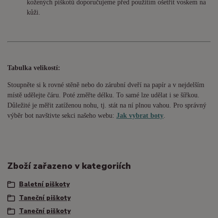
kožených piškotů doporučujeme před použitím ošetřit voskem na
kůži.
Tabulka velikostí:
Stoupněte si k rovné stěně nebo do
zárubní
dveří na papír a v nejdelším
místě udělejte čáru. Poté změřte délku. To samé lze udělat i se šířkou.
Důležité je měřit zatíženou nohu, tj. stát na ní plnou vahou. Pro správný
výběr bot navštivte sekci našeho webu:
Jak vybrat boty
.
Zboží zařazeno v kategoriích
Baletní piškoty
Taneční piškoty
Taneční piškoty