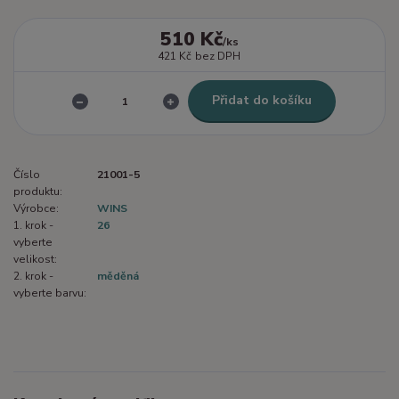
510 Kč
/
ks
421 Kč
bez DPH
Přidat do košíku
Číslo
21001-5
produktu:
Výrobce:
WINS
1. krok -
26
vyberte
velikost:
2. krok -
měděná
vyberte barvu: