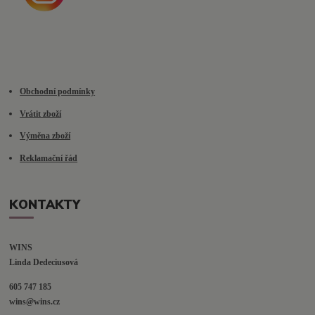
Obchodní podmínky
Vrátit zboží
Výměna zboží
Reklamační řád
KONTAKTY
WINS
Linda Dedeciusová                             
605 747 185
wins@wins.cz                                         