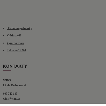
Obchodní podmínky
Vrátit zboží
Výměna zboží
Reklamační řád
KONTAKTY
WINS
Linda Dedeciusová                             
605 747 185
wins@wins.cz                                         