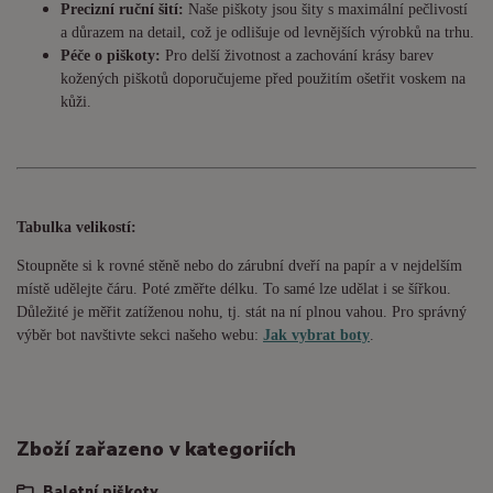
Precizní ruční šití:
Naše piškoty jsou šity s maximální pečlivostí
a důrazem na detail, což je odlišuje od levnějších výrobků na trhu.
Péče o piškoty:
Pro delší životnost a zachování krásy barev
kožených piškotů doporučujeme před použitím ošetřit voskem na
kůži.
Tabulka velikostí:
Stoupněte si k rovné stěně nebo do
zárubní
dveří na papír a v nejdelším
místě udělejte čáru. Poté změřte délku. To samé lze udělat i se šířkou.
Důležité je měřit zatíženou nohu, tj. stát na ní plnou vahou. Pro správný
výběr bot navštivte sekci našeho webu:
Jak vybrat boty
.
Zboží zařazeno v kategoriích
Baletní piškoty