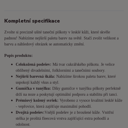
Kompletní specifikace
Zvolte si precizně ušité taneční piškoty v lesklé kůži, které skvěle
padnou! Nabízíme nejširší paletu barev na světě. Stačí zvolit velikost a
barvu a náhledový obrázek se automaticky změní.
Popis produktu:
Celokožená podešev:
Má tvar cukrářského piškotu. Je
velice
oblíbený divadelními, folklorními a tanečními soubory.
Nejširší barevná škála:
Nabízíme širokou paletu barev, které
uspokojí každý vkus a styl.
Gumička v tunýlku:
Díky gumičce v tunýlku piškoty perfektně
drží na noze a poskytují optimální podporu a stabilitu při tanci.
Prémiový kožený svršek:
Vyrobeno z vysoce kvalitní lesklé kůže
- vepřovice, která zajišťuje maximální pohodlí.
Dvojitá podešev:
Vnější podešev je z broušené kůže. Vnitřní
stélka je prošitá fleecová vrstva zajišťující extra pohodlí a
odolnost.