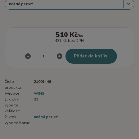
510 Kč
/
ks
421 Kč
bez DPH
Přidat do košíku
Číslo
21001-46
produktu:
Výrobce:
WINS
1. krok -
33
vyberte
velikost:
2. krok -
hnědá perleť
vyberte barvu: