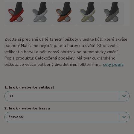
Zvolte si precizně ušité taneční piškoty v lesklé kůži, které skvěle
padnou! Nabízíme nejširší paletu barev na světě. Stačí zvolit
velikost a barvu a náhledový obrázek se automaticky změní.
Popis produktu: Celokožená podešev: Má tvar cukrářského
piškotu. Je velice oblíbený divadelními, folklorními ...
celý popis
1. krok - vyberte velikost
2. krok - vyberte barvu