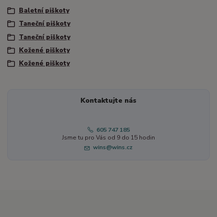
Baletní piškoty
Taneční piškoty
Taneční piškoty
Kožené piškoty
Kožené piškoty
Kontaktujte nás
605 747 185
Jsme tu pro Vás od 9 do 15 hodin
wins@wins.cz