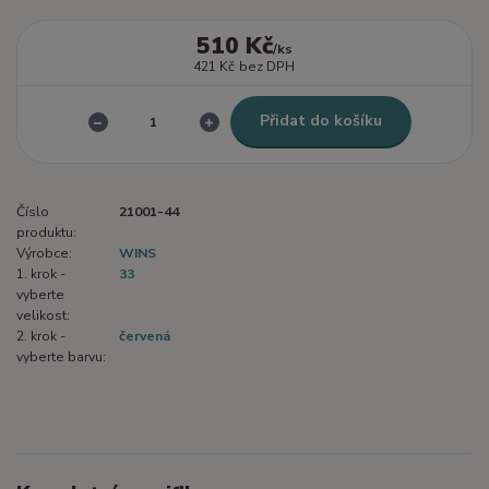
510 Kč
/
ks
421 Kč
bez DPH
Přidat do košíku
Číslo
21001-44
produktu:
Výrobce:
WINS
1. krok -
33
vyberte
velikost:
2. krok -
červená
vyberte barvu: