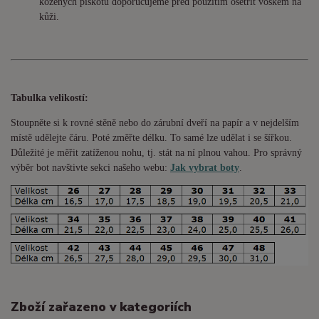
kožených piškotů doporučujeme před použitím ošetřit voskem na
kůži.
Tabulka velikostí:
Stoupněte si k rovné stěně nebo do
zárubní
dveří na papír a v nejdelším
místě udělejte čáru. Poté změřte délku. To samé lze udělat i se šířkou.
Důležité je měřit zatíženou nohu, tj. stát na ní plnou vahou. Pro správný
výběr bot navštivte sekci našeho webu:
Jak vybrat boty
.
Zboží zařazeno v kategoriích