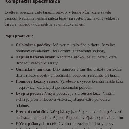
Kompletní specifikace
Zvolte si precizně ušité taneční piškoty v lesklé kůži, které skvěle
padnou! Nabízíme nejširší paletu barev na světě. Stačí zvolit velikost a
barvu a náhledový obrázek se automaticky změní.
Popis produktu:
Celokožená podešev:
Má tvar cukrářského piškotu. Je
velice
oblíbený divadelními, folklorními a tanečními soubory.
Nejširší barevná škála:
Nabízíme širokou paletu barev, které
uspokojí každý vkus a styl.
Gumička v tunýlku:
Díky gumičce v tunýlku piškoty perfektně
drží na noze a poskytují optimální podporu a stabilitu při tanci.
Prémiový kožený svršek:
Vyrobeno z vysoce kvalitní lesklé kůže
- vepřovice, která zajišťuje maximální pohodlí.
Dvojitá podešev:
Vnější podešev je z broušené kůže. Vnitřní
stélka je prošitá fleecová vrstva zajišťující extra pohodlí a
odolnost.
Precizní ruční šití:
Naše piškoty jsou šity s maximální pečlivostí
a důrazem na detail, což je odlišuje od levnějších výrobků na trhu.
Péče o piškoty:
Pro delší životnost a zachování krásy barev