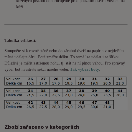
kožených piškotů doporučujeme před použitím ošetřit voskem na
kůži.
Tabulka velikostí:
Stoupněte si k rovné stěně nebo do
zárubní
dveří na papír a v nejdelším
místě udělejte čáru. Poté změřte délku. To samé lze udělat i se šířkou.
Důležité je měřit zatíženou nohu, tj. stát na ní plnou vahou. Pro správný
výběr bot navštivte sekci našeho webu:
Jak vybrat boty
.
Zboží zařazeno v kategoriích