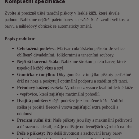
Kompletní specifikace
Zvolte si precizně ušité taneční piškoty v lesklé kůži, které skvěle
padnou! Nabízíme nejširší paletu barev na světě. Stačí zvolit velikost a
barvu a náhledový obrázek se automaticky změní.
Popis produktu:
Celokožená podešev:
Má tvar cukrářského piškotu. Je
velice
oblíbený divadelními, folklorními a tanečními soubory.
Nejširší barevná škála:
Nabízíme širokou paletu barev, které
uspokojí každý vkus a styl.
Gumička v tunýlku:
Díky gumičce v tunýlku piškoty perfektně
drží na noze a poskytují optimální podporu a stabilitu při tanci.
Prémiový kožený svršek:
Vyrobeno z vysoce kvalitní lesklé kůže
- vepřovice, která zajišťuje maximální pohodlí.
Dvojitá podešev:
Vnější podešev je z broušené kůže. Vnitřní
stélka je prošitá fleecová vrstva zajišťující extra pohodlí a
odolnost.
Precizní ruční šití:
Naše piškoty jsou šity s maximální pečlivostí
a důrazem na detail, což je odlišuje od levnějších výrobků na trhu.
Péče o piškoty:
Pro delší životnost a zachování krásy barev