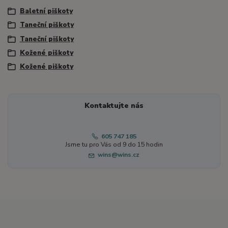
Baletní piškoty
Taneční piškoty
Taneční piškoty
Kožené piškoty
Kožené piškoty
Kontaktujte nás
605 747 185
Jsme tu pro Vás od 9 do 15 hodin
wins@wins.cz