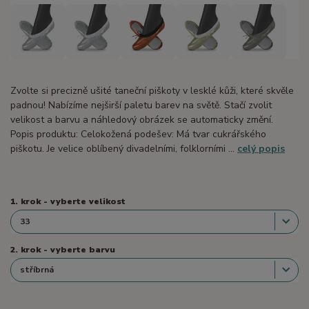
Zvolte si precizně ušité taneční piškoty v lesklé kůži, které skvěle
padnou! Nabízíme nejširší paletu barev na světě. Stačí zvolit
velikost a barvu a náhledový obrázek se automaticky změní.
Popis produktu: Celokožená podešev: Má tvar cukrářského
piškotu. Je velice oblíbený divadelními, folklorními ...
celý popis
1. krok - vyberte velikost
2. krok - vyberte barvu