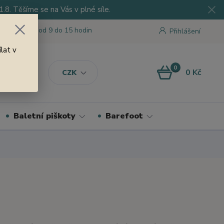
8. Těšíme se na Vás v plné síle.
 tu pro Vás od 9 do 15 hodin
Přihlášení
lat v
0
0 Kč
CZK
Baletní piškoty
Barefoot