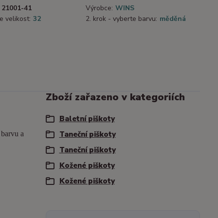
21001-41
Výrobce:
WINS
e velikost:
32
2. krok - vyberte barvu:
měděná
Zboží zařazeno v kategoriích
Baletní piškoty
a barvu a
Taneční piškoty
Taneční piškoty
Kožené piškoty
Kožené piškoty