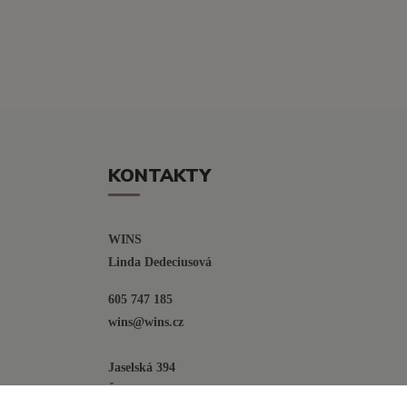
KONTAKTY
WINS
Linda Dedeciusová                             
605 747 185
wins@wins.cz                                         
Jaselská 394
Šenov u N. Jičína