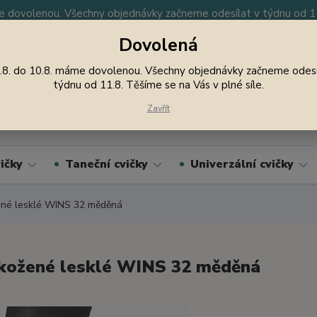
 dovolenou. Všechny objednávky začneme odesílat v týdnu od 11.
Dovolená
y
Nevíte si rady? Zavolejte.
605 747 185
Jsme
.8. do 10.8. máme dovolenou. Všechny objednávky začneme odesí
týdnu od 11.8. Těšíme se na Vás v plné síle.
Hledat
Zavřít
ičky
Taneční cvičky
Univerzální cvičky
né lesklé WINS 32 měděná
kožené lesklé WINS 32 měděná