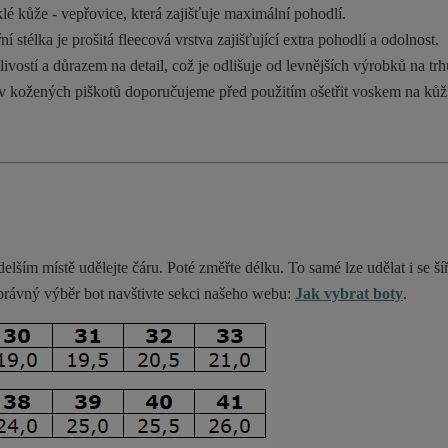
lé kůže - vepřovice, která zajišťuje maximální pohodlí.
 stélka je prošitá fleecová vrstva zajišťující extra pohodlí a odolnost.
ivostí a důrazem na detail, což je odlišuje od levnějších výrobků na trh
ev kožených piškotů doporučujeme před použitím ošetřit voskem na kůž
delším místě udělejte čáru. Poté změřte délku. To samé lze udělat i se ší
 správný výběr bot navštivte sekci našeho webu:
Jak vybrat boty
.