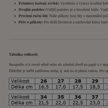
Prémiový kožený svršek:
Vyrobeno z vysoce kvalitní lesk
Dvojitá podešev:
Vnější podešev je z broušené kůže. Vnitřní
Precizní ruční šití:
Naše piškoty jsou šity s maximální pečl
Péče o piškoty:
Pro delší životnost a zachování krásy bar
Tabulka velikostí:
Stoupněte si k rovné stěně nebo do
zárubní
dveří na papír a v nej
Důležité je měřit zatíženou nohu, tj. stát na ní plnou vahou. Pro