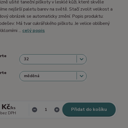
izně ušité taneční piškoty v lesklé kůži, které skvěle
me nejširší paletu barev na světě. Stačí zvolit velikost a
dový obrázek se automaticky změní. Popis produktu:
dešev: Má tvar cukrářského piškotu. Je velice oblíbený
lklorními ...
celý popis
erte
erte
 Kč
/
ks
Přidat do košíku
bez DPH