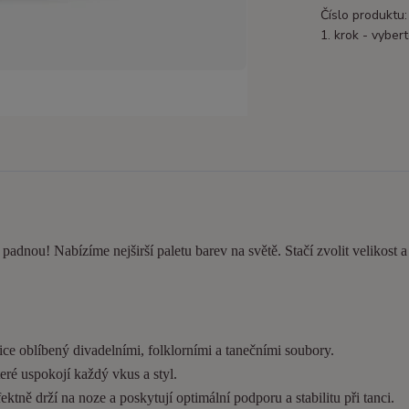
Číslo produktu:
1. krok - vybert
e padnou! Nabízíme nejširší paletu barev na světě. Stačí zvolit velikost 
ice oblíbený divadelními, folklorními a tanečními soubory.
eré uspokojí každý vkus a styl.
tně drží na noze a poskytují optimální podporu a stabilitu při tanci.