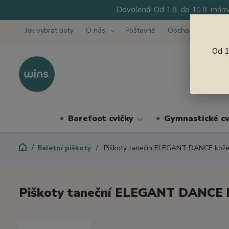
Dovolená! Od 1.8. do 10.8. máme
Jak vybrat boty
O nás
Poštovné
Obchodní podmínk
Od 1
Barefoot cvičky
Gymnastické cv
Baletní piškoty
Piškoty taneční ELEGANT DANCE kože
Piškoty taneční ELEGANT DANCE 