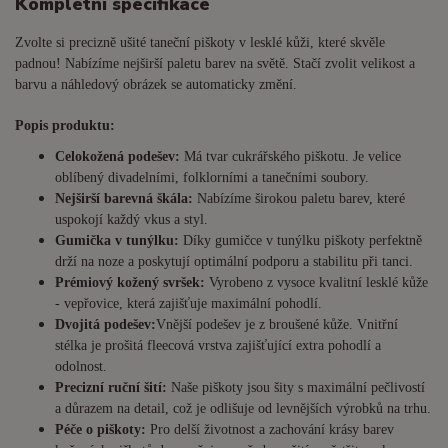
Kompletní specifikace
Zvolte si precizně ušité taneční piškoty v lesklé kůži, které skvěle
padnou! Nabízíme nejširší paletu barev na světě. Stačí zvolit velikost a
barvu a náhledový obrázek se automaticky změní.
Popis produktu:
Celokožená podešev:
Má tvar cukrářského piškotu. Je
velice
oblíbený divadelními, folklorními a tanečními soubory.
Nejširší barevná škála:
Nabízíme širokou paletu barev, které
uspokojí každý vkus a styl.
Gumička v tunýlku:
Díky gumičce v tunýlku piškoty perfektně
drží na noze a poskytují optimální podporu a stabilitu při tanci.
Prémiový kožený svršek:
Vyrobeno z vysoce kvalitní lesklé kůže
- vepřovice, která zajišťuje maximální pohodlí.
Dvojitá podešev:
Vnější podešev je z broušené kůže. Vnitřní
stélka je prošitá fleecová vrstva zajišťující extra pohodlí a
odolnost.
Precizní ruční šití:
Naše piškoty jsou šity s maximální pečlivostí
a důrazem na detail, což je odlišuje od levnějších výrobků na trhu.
Péče o piškoty:
Pro delší životnost a zachování krásy barev