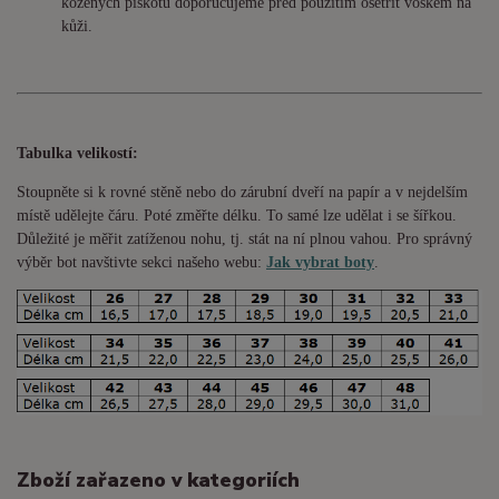
kožených piškotů doporučujeme před použitím ošetřit voskem na
kůži.
Tabulka velikostí:
Stoupněte si k rovné stěně nebo do
zárubní
dveří na papír a v nejdelším
místě udělejte čáru. Poté změřte délku. To samé lze udělat i se šířkou.
Důležité je měřit zatíženou nohu, tj. stát na ní plnou vahou. Pro správný
výběr bot navštivte sekci našeho webu:
Jak vybrat boty
.
Zboží zařazeno v kategoriích