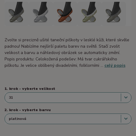
Zvolte si precizně ušité taneční piškoty v lesklé kůži, které skvěle
padnou! Nabízíme nejširší paletu barev na světě. Stačí zvolit
velikost a barvu a náhledový obrázek se automaticky změní.
Popis produktu: Celokožená podešev: Má tvar cukrářského
piškotu. Je velice oblíbený divadelními, folklorními ...
celý popis
1. krok - vyberte velikost
2. krok - vyberte barvu