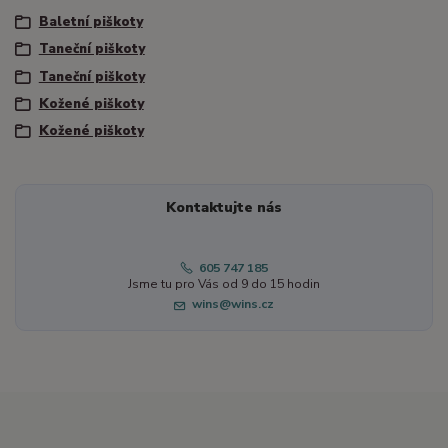
Baletní piškoty
Taneční piškoty
Taneční piškoty
Kožené piškoty
Kožené piškoty
Kontaktujte nás
605 747 185
Jsme tu pro Vás od 9 do 15 hodin
wins@wins.cz