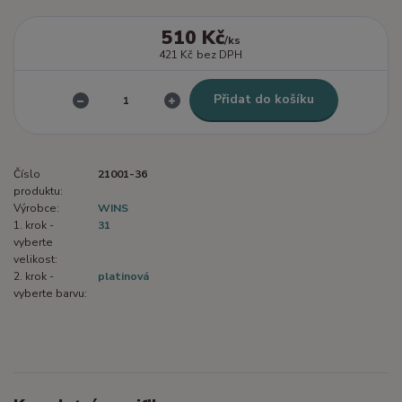
510 Kč
/
ks
421 Kč
bez DPH
Přidat do košíku
Číslo
21001-36
produktu:
Výrobce:
WINS
1. krok -
31
vyberte
velikost:
2. krok -
platinová
vyberte barvu: