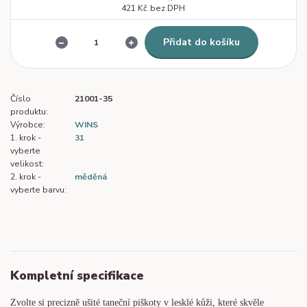
421 Kč
bez DPH
Přidat do košíku
Číslo
21001-35
produktu:
Výrobce:
WINS
1. krok -
31
vyberte
velikost:
2. krok -
měděná
vyberte barvu:
Kompletní specifikace
Zvolte si precizně ušité taneční piškoty v lesklé kůži, které skvěle