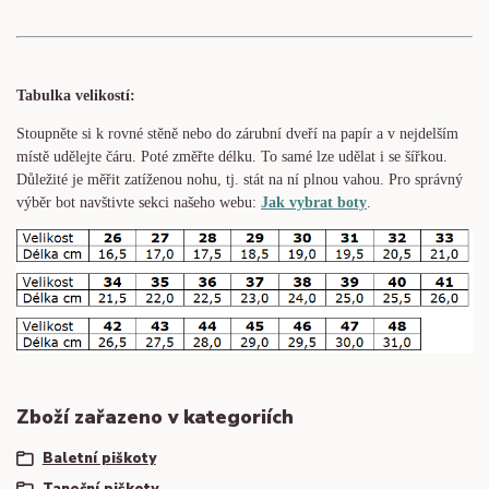
Tabulka velikostí:
Stoupněte si k rovné stěně nebo do
zárubní
dveří na papír a v nejdelším
místě udělejte čáru. Poté změřte délku. To samé lze udělat i se šířkou.
Důležité je měřit zatíženou nohu, tj. stát na ní plnou vahou. Pro správný
výběr bot navštivte sekci našeho webu:
Jak vybrat boty
.
Zboží zařazeno v kategoriích
Baletní piškoty
Taneční piškoty