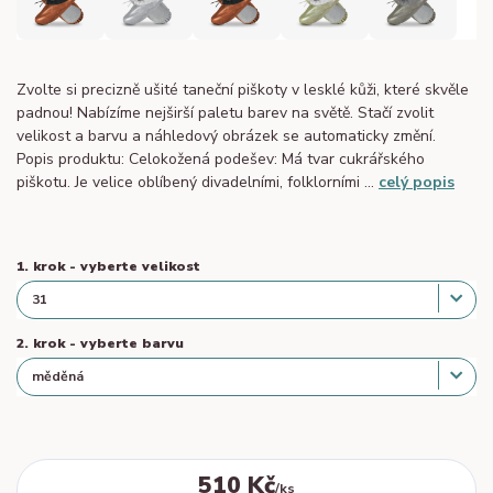
Zvolte si precizně ušité taneční piškoty v lesklé kůži, které skvěle
padnou! Nabízíme nejširší paletu barev na světě. Stačí zvolit
velikost a barvu a náhledový obrázek se automaticky změní.
Popis produktu: Celokožená podešev: Má tvar cukrářského
piškotu. Je velice oblíbený divadelními, folklorními ...
celý popis
1. krok - vyberte velikost
2. krok - vyberte barvu
510 Kč
/
ks