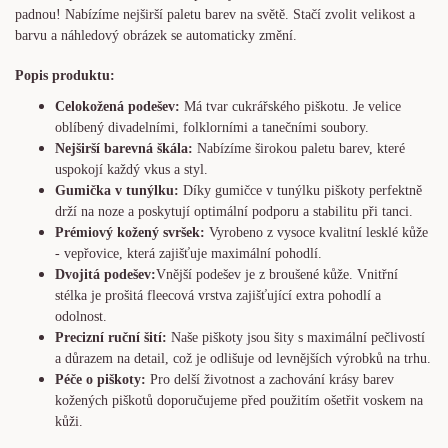
padnou! Nabízíme nejširší paletu barev na světě. Stačí zvolit velikost a
barvu a náhledový obrázek se automaticky změní.
Popis produktu:
Celokožená podešev:
Má tvar cukrářského piškotu. Je
velice
oblíbený divadelními, folklorními a tanečními soubory.
Nejširší barevná škála:
Nabízíme širokou paletu barev, které
uspokojí každý vkus a styl.
Gumička v tunýlku:
Díky gumičce v tunýlku piškoty perfektně
drží na noze a poskytují optimální podporu a stabilitu při tanci.
Prémiový kožený svršek:
Vyrobeno z vysoce kvalitní lesklé kůže
- vepřovice, která zajišťuje maximální pohodlí.
Dvojitá podešev:
Vnější podešev je z broušené kůže. Vnitřní
stélka je prošitá fleecová vrstva zajišťující extra pohodlí a
odolnost.
Precizní ruční šití:
Naše piškoty jsou šity s maximální pečlivostí
a důrazem na detail, což je odlišuje od levnějších výrobků na trhu.
Péče o piškoty:
Pro delší životnost a zachování krásy barev
kožených piškotů doporučujeme před použitím ošetřit voskem na
kůži.