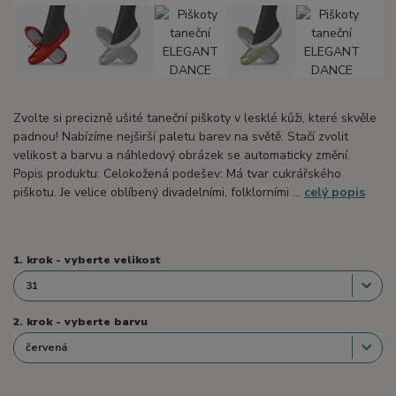
Zvolte si precizně ušité taneční piškoty v lesklé kůži, které skvěle
padnou! Nabízíme nejširší paletu barev na světě. Stačí zvolit
velikost a barvu a náhledový obrázek se automaticky změní.
Popis produktu: Celokožená podešev: Má tvar cukrářského
piškotu. Je velice oblíbený divadelními, folklorními ...
celý popis
1. krok - vyberte velikost
2. krok - vyberte barvu