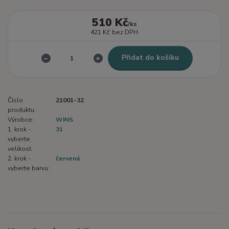
510 Kč
/
ks
421 Kč
bez DPH
Přidat do košíku
Číslo
21001-32
produktu:
Výrobce:
WINS
1. krok -
31
vyberte
velikost:
2. krok -
červená
vyberte barvu: