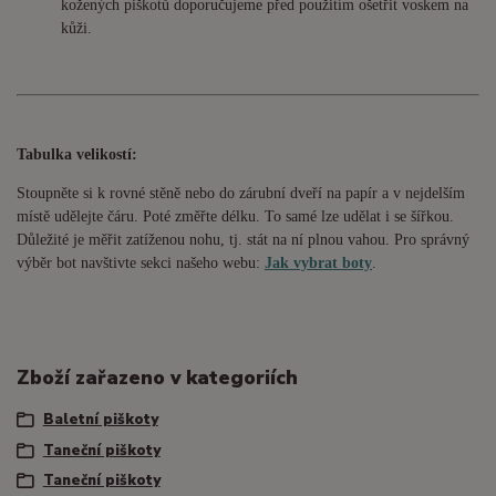
kožených piškotů doporučujeme před použitím ošetřit voskem na
kůži.
Tabulka velikostí:
Stoupněte si k rovné stěně nebo do
zárubní
dveří na papír a v nejdelším
místě udělejte čáru. Poté změřte délku. To samé lze udělat i se šířkou.
Důležité je měřit zatíženou nohu, tj. stát na ní plnou vahou. Pro správný
výběr bot navštivte sekci našeho webu:
Jak vybrat boty
.
Zboží zařazeno v kategoriích
Baletní piškoty
Taneční piškoty
Taneční piškoty