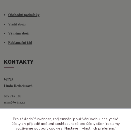
Obchodní podmínky
Vrátit zboží
Výměna zboží
Reklamační řád
KONTAKTY
WINS
Linda Dedeciusová                             
605 747 185
wins@wins.cz                                         
Jaselská 394
Pro základní funkčnost, zpříjemnění používání webu, analytické
Šenov u N. Jičína
účely a v případě udělení souhlasu také pro účely cílení reklamy
742 42
využíváme soubory cookies. Nastavení vlastních preferencí