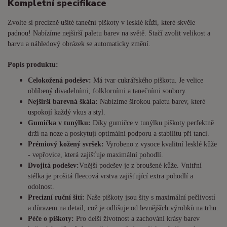
Kompletní specifikace
Zvolte si precizně ušité taneční piškoty v lesklé kůži, které skvěle
padnou! Nabízíme nejširší paletu barev na světě. Stačí zvolit velikost a
barvu a náhledový obrázek se automaticky změní.
Popis produktu:
Celokožená podešev:
Má tvar cukrářského piškotu. Je
velice
oblíbený divadelními, folklorními a tanečními soubory.
Nejširší barevná škála:
Nabízíme širokou paletu barev, které
uspokojí každý vkus a styl.
Gumička v tunýlku:
Díky gumičce v tunýlku piškoty perfektně
drží na noze a poskytují optimální podporu a stabilitu při tanci.
Prémiový kožený svršek:
Vyrobeno z vysoce kvalitní lesklé kůže
- vepřovice, která zajišťuje maximální pohodlí.
Dvojitá podešev:
Vnější podešev je z broušené kůže. Vnitřní
stélka je prošitá fleecová vrstva zajišťující extra pohodlí a
odolnost.
Precizní ruční šití:
Naše piškoty jsou šity s maximální pečlivostí
a důrazem na detail, což je odlišuje od levnějších výrobků na trhu.
Péče o piškoty:
Pro delší životnost a zachování krásy barev