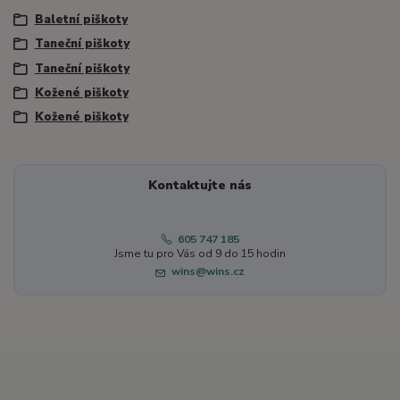
Baletní piškoty
Taneční piškoty
Taneční piškoty
Kožené piškoty
Kožené piškoty
Kontaktujte nás
605 747 185
Jsme tu pro Vás od 9 do 15 hodin
wins@wins.cz