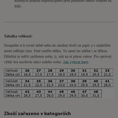
kožených piškotů doporučujeme před použitím ošetřit voskem na
kůži.
Tabulka velikostí:
Stoupněte si k rovné stěně nebo do
zárubní
dveří na papír a v nejdelším
místě udělejte čáru. Poté změřte délku. To samé lze udělat i se šířkou.
Důležité je měřit zatíženou nohu, tj. stát na ní plnou vahou. Pro správný
výběr bot navštivte sekci našeho webu:
Jak vybrat boty
.
Zboží zařazeno v kategoriích