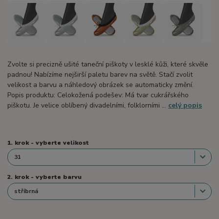
Zvolte si precizně ušité taneční piškoty v lesklé kůži, které skvěle
padnou! Nabízíme nejširší paletu barev na světě. Stačí zvolit
velikost a barvu a náhledový obrázek se automaticky změní.
Popis produktu: Celokožená podešev: Má tvar cukrářského
piškotu. Je velice oblíbený divadelními, folklorními ...
celý popis
1. krok - vyberte velikost
2. krok - vyberte barvu