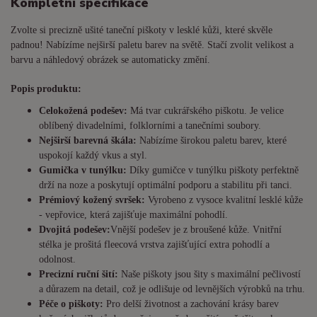
Kompletní specifikace
Zvolte si precizně ušité taneční piškoty v lesklé kůži, které skvěle
padnou! Nabízíme nejširší paletu barev na světě. Stačí zvolit velikost a
barvu a náhledový obrázek se automaticky změní.
Popis produktu:
Celokožená podešev:
Má tvar cukrářského piškotu. Je
velice
oblíbený divadelními, folklorními a tanečními soubory.
Nejširší barevná škála:
Nabízíme širokou paletu barev, které
uspokojí každý vkus a styl.
Gumička v tunýlku:
Díky gumičce v tunýlku piškoty perfektně
drží na noze a poskytují optimální podporu a stabilitu při tanci.
Prémiový kožený svršek:
Vyrobeno z vysoce kvalitní lesklé kůže
- vepřovice, která zajišťuje maximální pohodlí.
Dvojitá podešev:
Vnější podešev je z broušené kůže. Vnitřní
stélka je prošitá fleecová vrstva zajišťující extra pohodlí a
odolnost.
Precizní ruční šití:
Naše piškoty jsou šity s maximální pečlivostí
a důrazem na detail, což je odlišuje od levnějších výrobků na trhu.
Péče o piškoty:
Pro delší životnost a zachování krásy barev