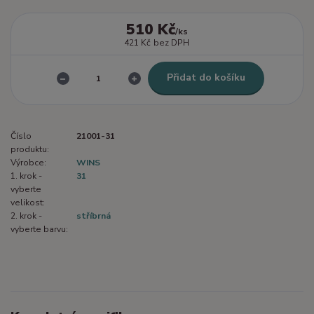
510 Kč
/
ks
421 Kč
bez DPH
Přidat do košíku
Číslo
21001-31
produktu:
Výrobce:
WINS
1. krok -
31
vyberte
velikost:
2. krok -
stříbrná
vyberte barvu: