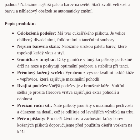
padnou! Nabízíme nejširší paletu barev na světě. Stačí zvolit velikost a
barvu a náhledový obrázek se automaticky změní.
Popis produktu:
Celokožená podešev:
Má tvar cukrářského piškotu. Je
velice
oblíbený divadelními, folklorními a tanečními soubory.
Nejširší barevná škála:
Nabízíme širokou paletu barev, které
uspokojí každý vkus a styl.
Gumička v tunýlku:
Díky gumičce v tunýlku piškoty perfektně
drží na noze a poskytují optimální podporu a stabilitu při tanci.
Prémiový kožený svršek:
Vyrobeno z vysoce kvalitní lesklé kůže
- vepřovice, která zajišťuje maximální pohodlí.
Dvojitá podešev:
Vnější podešev je z broušené kůže. Vnitřní
stélka je prošitá fleecová vrstva zajišťující extra pohodlí a
odolnost.
Precizní ruční šití:
Naše piškoty jsou šity s maximální pečlivostí
a důrazem na detail, což je odlišuje od levnějších výrobků na trhu.
Péče o piškoty:
Pro delší životnost a zachování krásy barev
kožených piškotů doporučujeme před použitím ošetřit voskem na
kůži.