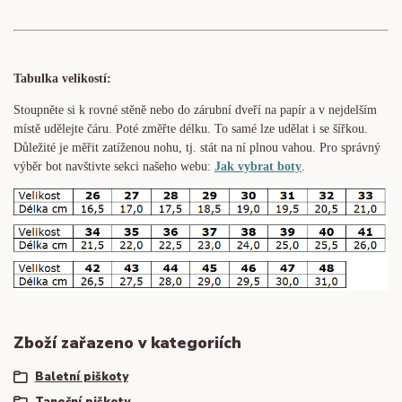
Tabulka velikostí:
Stoupněte si k rovné stěně nebo do
zárubní
dveří na papír a v nejdelším
místě udělejte čáru. Poté změřte délku. To samé lze udělat i se šířkou.
Důležité je měřit zatíženou nohu, tj. stát na ní plnou vahou. Pro správný
výběr bot navštivte sekci našeho webu:
Jak vybrat boty
.
Zboží zařazeno v kategoriích
Baletní piškoty
Taneční piškoty