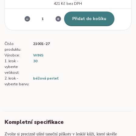
421 Kč
bez DPH
Přidat do košíku
Číslo
21001-27
produktu:
Výrobce:
WINS
1. krok -
30
vyberte
velikost:
2. krok -
béžová perleť
vyberte barvu:
Kompletní specifikace
Zvolte si precizně ušité taneční piškoty v lesklé kůži, které skvěle