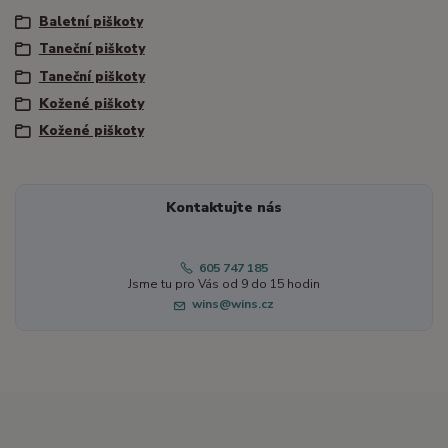
Baletní piškoty
Taneční piškoty
Taneční piškoty
Kožené piškoty
Kožené piškoty
Kontaktujte nás
605 747 185
Jsme tu pro Vás od 9 do 15 hodin
wins@wins.cz