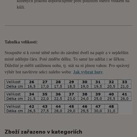
kožených piškotů doporučujeme před použitím ošetřit voskem na
kůži.
Tabulka velikostí:
Stoupněte si k rovné stěně nebo do
zárubní
dveří na papír a v nejdelším
místě udělejte čáru. Poté změřte délku. To samé lze udělat i se šířkou.
Důležité je měřit zatíženou nohu, tj. stát na ní plnou vahou. Pro správný
výběr bot navštivte sekci našeho webu:
Jak vybrat boty
.
Zboží zařazeno v kategoriích