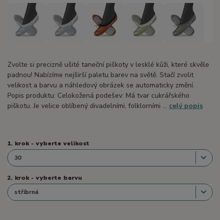
Zvolte si precizně ušité taneční piškoty v lesklé kůži, které skvěle
padnou! Nabízíme nejširší paletu barev na světě. Stačí zvolit
velikost a barvu a náhledový obrázek se automaticky změní.
Popis produktu: Celokožená podešev: Má tvar cukrářského
piškotu. Je velice oblíbený divadelními, folklorními ...
celý popis
1. krok - vyberte velikost
2. krok - vyberte barvu