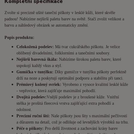
Kompletní specifikace
Zvolte si precizně ušité taneční piškoty v lesklé kůži, které skvěle
padnou! Nabízíme nejširší paletu barev na světě. Stačí zvolit velikost a
barvu a náhledový obrázek se automaticky změní.
Popis produktu:
Celokožená podešev:
Má tvar cukrářského piškotu. Je
velice
oblíbený divadelními, folklorními a tanečními soubory.
Nejširší barevná škála:
Nabízíme širokou paletu barev, které
uspokojí každý vkus a styl.
Gumička v tunýlku:
Díky gumičce v tunýlku piškoty perfektně
drží na noze a poskytují optimální podporu a stabilitu při tanci.
Prémiový kožený svršek:
Vyrobeno z vysoce kvalitní lesklé kůže
- vepřovice, která zajišťuje maximální pohodlí.
Dvojitá podešev:
Vnější podešev je z broušené kůže. Vnitřní
stélka je prošitá fleecová vrstva zajišťující extra pohodlí a
odolnost.
Precizní ruční šití:
Naše piškoty jsou šity s maximální pečlivostí
a důrazem na detail, což je odlišuje od levnějších výrobků na trhu.
Péče o piškoty:
Pro delší životnost a zachování krásy barev