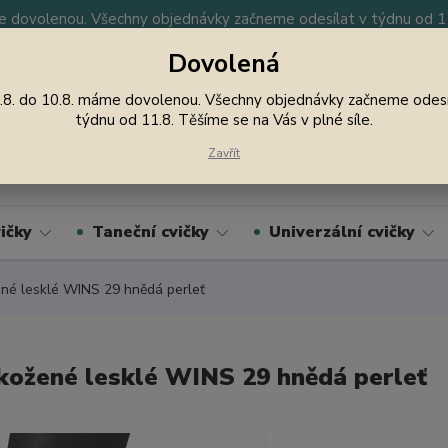
 dovolenou. Všechny objednávky začneme odesílat v týdnu od 11.
Dovolená
y
Nevíte si rady? Zavolejte.
605 747 185
Jsme
.8. do 10.8. máme dovolenou. Všechny objednávky začneme odesí
týdnu od 11.8. Těšíme se na Vás v plné síle.
Hledat
Zavřít
ičky
Taneční cvičky
Univerzální cvičky
é lesklé WINS 29 hnědá perleť
ožené lesklé WINS 29 hnědá perleť