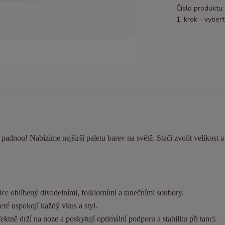
Číslo produktu:
1. krok - vybert
e padnou! Nabízíme nejširší paletu barev na světě. Stačí zvolit velikost 
ice oblíbený divadelními, folklorními a tanečními soubory.
eré uspokojí každý vkus a styl.
tně drží na noze a poskytují optimální podporu a stabilitu při tanci.