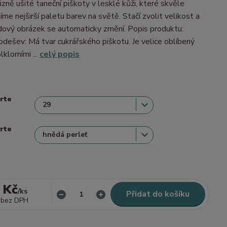
izně ušité taneční piškoty v lesklé kůži, které skvěle
me nejširší paletu barev na světě. Stačí zvolit velikost a
dový obrázek se automaticky změní. Popis produktu:
dešev: Má tvar cukrářského piškotu. Je velice oblíbený
lklorními ...
celý popis
erte
erte
 Kč
/
ks
Přidat do košíku
bez DPH