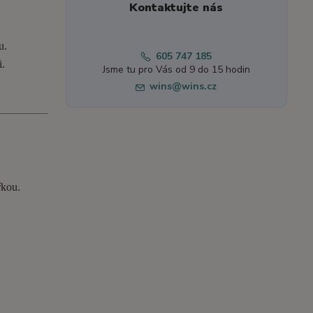
Kontaktujte nás
u.
605 747 185
i.
Jsme tu pro Vás od 9 do 15 hodin
wins@wins.cz
řkou.