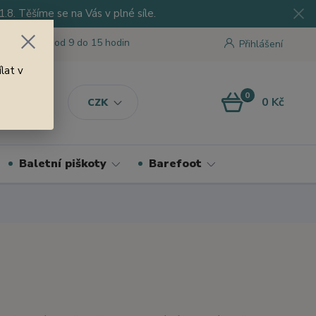
8. Těšíme se na Vás v plné síle.
 tu pro Vás od 9 do 15 hodin
Přihlášení
lat v
0
0 Kč
CZK
Baletní piškoty
Barefoot