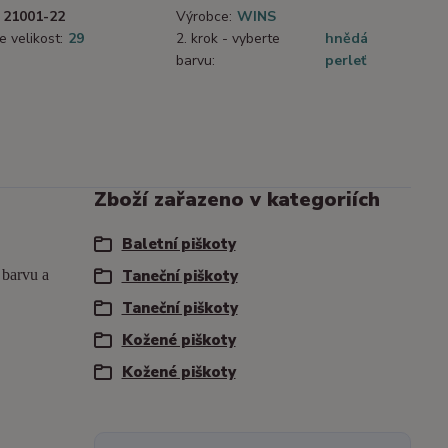
21001-22
Výrobce:
WINS
e velikost:
29
2. krok - vyberte
hnědá
barvu:
perleť
Zboží zařazeno v kategoriích
Baletní piškoty
a barvu a
Taneční piškoty
Taneční piškoty
Kožené piškoty
Kožené piškoty