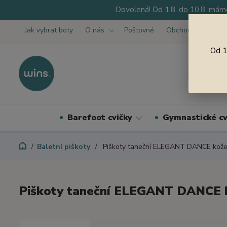
Dovolená! Od 1.8. do 10.8. máme
Jak vybrat boty
O nás
Poštovné
Obchodní podmínk
Od 1
Barefoot cvičky
Gymnastické cv
Baletní piškoty
Piškoty taneční ELEGANT DANCE kožen
Piškoty taneční ELEGANT DANCE k