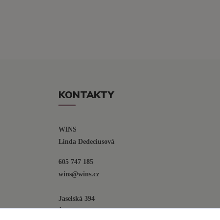
KONTAKTY
WINS
Linda Dedeciusová                             
605 747 185
wins@wins.cz                                         
Jaselská 394
Šenov u N. Jičína