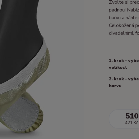
Zvolte si prec
padnou! Nabízí
barvu a náhle
Celokožená po
divadelními, fo
1. krok - vyb
velikost
2. krok - vyb
barvu
510
421 Kč