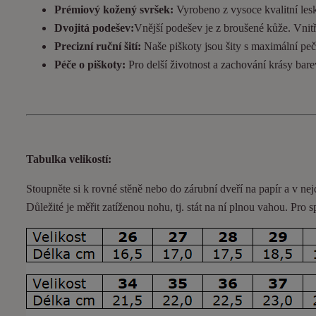
Prémiový kožený svršek:
Vyrobeno z vysoce kvalitní lesk
Dvojitá podešev:
Vnější podešev je z broušené kůže. Vnitřní
Precizní ruční šití:
Naše piškoty jsou šity s maximální pečl
Péče o piškoty:
Pro delší životnost a zachování krásy bar
Tabulka velikostí:
Stoupněte si k rovné stěně nebo do
zárubní
dveří na papír a v nej
Důležité je měřit zatíženou nohu, tj. stát na ní plnou vahou. Pro