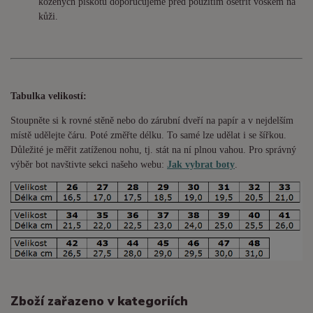
kožených piškotů doporučujeme před použitím ošetřit voskem na
kůži.
Tabulka velikostí:
Stoupněte si k rovné stěně nebo do
zárubní
dveří na papír a v nejdelším
místě udělejte čáru. Poté změřte délku. To samé lze udělat i se šířkou.
Důležité je měřit zatíženou nohu, tj. stát na ní plnou vahou. Pro správný
výběr bot navštivte sekci našeho webu:
Jak vybrat boty
.
Zboží zařazeno v kategoriích