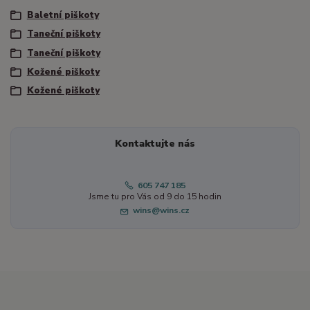
Baletní piškoty
Taneční piškoty
Taneční piškoty
Kožené piškoty
Kožené piškoty
Kontaktujte nás
605 747 185
Jsme tu pro Vás od 9 do 15 hodin
wins@wins.cz