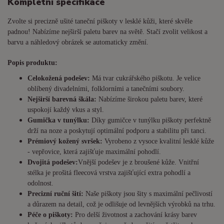
Kompletní specifikace
Zvolte si precizně ušité taneční piškoty v lesklé kůži, které skvěle
padnou! Nabízíme nejširší paletu barev na světě. Stačí zvolit velikost a
barvu a náhledový obrázek se automaticky změní.
Popis produktu:
Celokožená podešev:
Má tvar cukrářského piškotu. Je
velice
oblíbený divadelními, folklorními a tanečními soubory.
Nejširší barevná škála:
Nabízíme širokou paletu barev, které
uspokojí každý vkus a styl.
Gumička v tunýlku:
Díky gumičce v tunýlku piškoty perfektně
drží na noze a poskytují optimální podporu a stabilitu při tanci.
Prémiový kožený svršek:
Vyrobeno z vysoce kvalitní lesklé kůže
- vepřovice, která zajišťuje maximální pohodlí.
Dvojitá podešev:
Vnější podešev je z broušené kůže. Vnitřní
stélka je prošitá fleecová vrstva zajišťující extra pohodlí a
odolnost.
Precizní ruční šití:
Naše piškoty jsou šity s maximální pečlivostí
a důrazem na detail, což je odlišuje od levnějších výrobků na trhu.
Péče o piškoty:
Pro delší životnost a zachování krásy barev