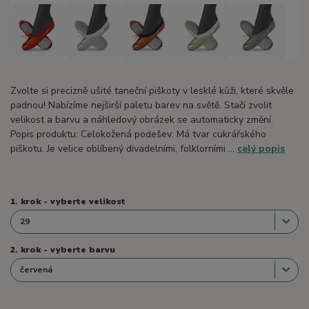
Zvolte si precizně ušité taneční piškoty v lesklé kůži, které skvěle
padnou! Nabízíme nejširší paletu barev na světě. Stačí zvolit
velikost a barvu a náhledový obrázek se automaticky změní.
Popis produktu: Celokožená podešev: Má tvar cukrářského
piškotu. Je velice oblíbený divadelními, folklorními ...
celý popis
1. krok - vyberte velikost
2. krok - vyberte barvu