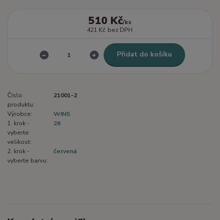
510 Kč
/
ks
421 Kč
bez DPH
Přidat do košíku
Číslo
21001-2
produktu:
Výrobce:
WINS
1. krok -
26
vyberte
velikost:
2. krok -
červená
vyberte barvu: