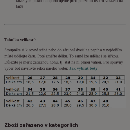
kožených piškotů doporučujeme před použitím ošetřit voskem na
kůži.
Tabulka velikostí:
Stoupněte si k rovné stěně nebo do
zárubní
dveří na papír a v nejdelším
místě udělejte čáru. Poté změřte délku. To samé lze udělat i se šířkou.
Důležité je měřit zatíženou nohu, tj. stát na ní plnou vahou. Pro správný
výběr bot navštivte sekci našeho webu:
Jak vybrat boty
.
Zboží zařazeno v kategoriích