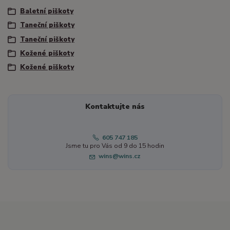
Baletní piškoty
Taneční piškoty
Taneční piškoty
Kožené piškoty
Kožené piškoty
Kontaktujte nás
605 747 185
Jsme tu pro Vás od 9 do 15 hodin
wins@wins.cz