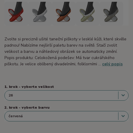
Zvolte si precizně ušité taneční piškoty v lesklé kůži, které skvěle
padnou! Nabízíme nejširší paletu barev na světě. Stačí zvolit
velikost a barvu a náhledový obrázek se automaticky změní.
Popis produktu: Celokožená podešev: Má tvar cukrářského
piškotu. Je velice oblíbený divadelními, folklorními ...
celý popis
1. krok - vyberte velikost
2. krok - vyberte barvu