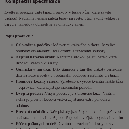
Kompletní specifikace
Zvolte si precizně ušité taneční piškoty v lesklé kůži, které skvěle
padnou! Nabízíme nejširší paletu barev na světě. Stačí zvolit velikost a
barvu a náhledový obrázek se automaticky změní.
Popis produktu:
Celokožená podešev:
Má tvar cukrářského piškotu. Je
velice
oblíbený divadelními, folklorními a tanečními soubory.
Nejširší barevná škála:
Nabízíme širokou paletu barev, které
uspokojí každý vkus a styl.
Gumička v tunýlku:
Díky gumičce v tunýlku piškoty perfektně
drží na noze a poskytují optimální podporu a stabilitu při tanci.
Prémiový kožený svršek:
Vyrobeno z vysoce kvalitní lesklé kůže
- vepřovice, která zajišťuje maximální pohodlí.
Dvojitá podešev:
Vnější podešev je z broušené kůže. Vnitřní
stélka je prošitá fleecová vrstva zajišťující extra pohodlí a
odolnost.
Precizní ruční šití:
Naše piškoty jsou šity s maximální pečlivostí
a důrazem na detail, což je odlišuje od levnějších výrobků na trhu.
Péče o piškoty:
Pro delší životnost a zachování krásy barev