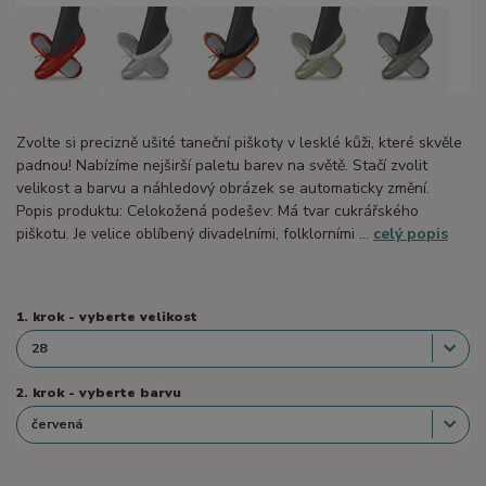
Zvolte si precizně ušité taneční piškoty v lesklé kůži, které skvěle
padnou! Nabízíme nejširší paletu barev na světě. Stačí zvolit
velikost a barvu a náhledový obrázek se automaticky změní.
Popis produktu: Celokožená podešev: Má tvar cukrářského
piškotu. Je velice oblíbený divadelními, folklorními ...
celý popis
1. krok - vyberte velikost
2. krok - vyberte barvu