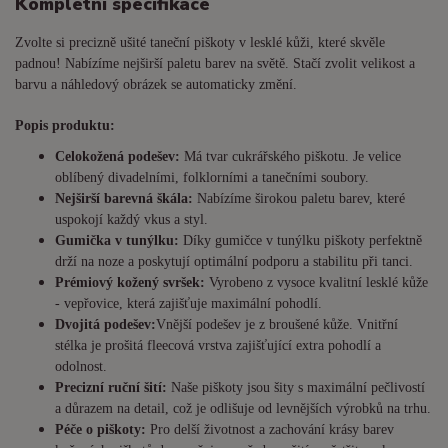
Kompletní specifikace
Zvolte si precizně ušité taneční piškoty v lesklé kůži, které skvěle
padnou! Nabízíme nejširší paletu barev na světě. Stačí zvolit velikost a
barvu a náhledový obrázek se automaticky změní.
Popis produktu:
Celokožená podešev:
Má tvar cukrářského piškotu. Je
velice
oblíbený divadelními, folklorními a tanečními soubory.
Nejširší barevná škála:
Nabízíme širokou paletu barev, které
uspokojí každý vkus a styl.
Gumička v tunýlku:
Díky gumičce v tunýlku piškoty perfektně
drží na noze a poskytují optimální podporu a stabilitu při tanci.
Prémiový kožený svršek:
Vyrobeno z vysoce kvalitní lesklé kůže
- vepřovice, která zajišťuje maximální pohodlí.
Dvojitá podešev:
Vnější podešev je z broušené kůže. Vnitřní
stélka je prošitá fleecová vrstva zajišťující extra pohodlí a
odolnost.
Precizní ruční šití:
Naše piškoty jsou šity s maximální pečlivostí
a důrazem na detail, což je odlišuje od levnějších výrobků na trhu.
Péče o piškoty:
Pro delší životnost a zachování krásy barev