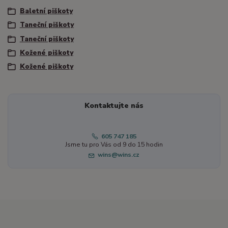
Baletní piškoty
Taneční piškoty
Taneční piškoty
Kožené piškoty
Kožené piškoty
Kontaktujte nás
605 747 185
Jsme tu pro Vás od 9 do 15 hodin
wins@wins.cz