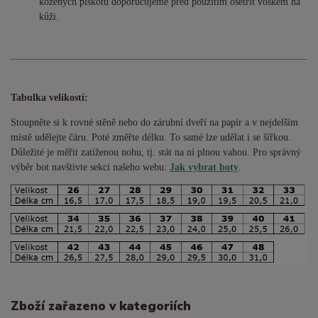
kožených piškotů doporučujeme před použitím ošetřit voskem na
kůži.
Tabulka velikostí:
Stoupněte si k rovné stěně nebo do
zárubní
dveří na papír a v nejdelším
místě udělejte čáru. Poté změřte délku. To samé lze udělat i se šířkou.
Důležité je měřit zatíženou nohu, tj. stát na ní plnou vahou. Pro správný
výběr bot navštivte sekci našeho webu:
Jak vybrat boty
.
Zboží zařazeno v kategoriích