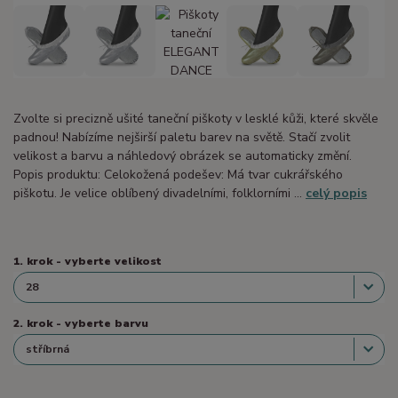
Zvolte si precizně ušité taneční piškoty v lesklé kůži, které skvěle
padnou! Nabízíme nejširší paletu barev na světě. Stačí zvolit
velikost a barvu a náhledový obrázek se automaticky změní.
Popis produktu: Celokožená podešev: Má tvar cukrářského
piškotu. Je velice oblíbený divadelními, folklorními ...
celý popis
1. krok - vyberte velikost
2. krok - vyberte barvu