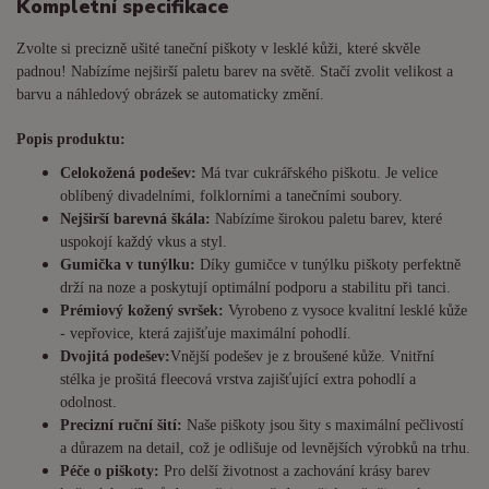
Kompletní specifikace
Zvolte si precizně ušité taneční piškoty v lesklé kůži, které skvěle
padnou! Nabízíme nejširší paletu barev na světě. Stačí zvolit velikost a
barvu a náhledový obrázek se automaticky změní.
Popis produktu:
Celokožená podešev:
Má tvar cukrářského piškotu. Je
velice
oblíbený divadelními, folklorními a tanečními soubory.
Nejširší barevná škála:
Nabízíme širokou paletu barev, které
uspokojí každý vkus a styl.
Gumička v tunýlku:
Díky gumičce v tunýlku piškoty perfektně
drží na noze a poskytují optimální podporu a stabilitu při tanci.
Prémiový kožený svršek:
Vyrobeno z vysoce kvalitní lesklé kůže
- vepřovice, která zajišťuje maximální pohodlí.
Dvojitá podešev:
Vnější podešev je z broušené kůže. Vnitřní
stélka je prošitá fleecová vrstva zajišťující extra pohodlí a
odolnost.
Precizní ruční šití:
Naše piškoty jsou šity s maximální pečlivostí
a důrazem na detail, což je odlišuje od levnějších výrobků na trhu.
Péče o piškoty:
Pro delší životnost a zachování krásy barev