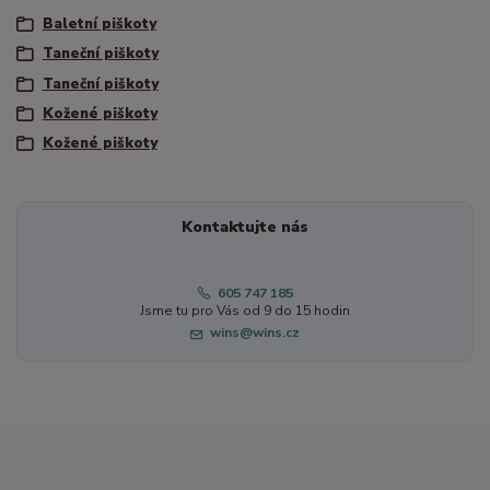
Baletní piškoty
Taneční piškoty
Taneční piškoty
Kožené piškoty
Kožené piškoty
Kontaktujte nás
605 747 185
Jsme tu pro Vás od 9 do 15 hodin
wins@wins.cz