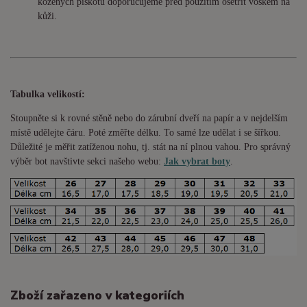
kožených piškotů doporučujeme před použitím ošetřit voskem na
kůži.
Tabulka velikostí:
Stoupněte si k rovné stěně nebo do
zárubní
dveří na papír a v nejdelším
místě udělejte čáru. Poté změřte délku. To samé lze udělat i se šířkou.
Důležité je měřit zatíženou nohu, tj. stát na ní plnou vahou. Pro správný
výběr bot navštivte sekci našeho webu:
Jak vybrat boty
.
Zboží zařazeno v kategoriích