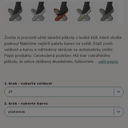
Zvolte si precizně ušité taneční piškoty v lesklé kůži, které skvěle
padnou! Nabízíme nejširší paletu barev na světě. Stačí zvolit
velikost a barvu a náhledový obrázek se automaticky změní.
Popis produktu: Celokožená podešev: Má tvar cukrářského
piškotu. Je velice oblíbený divadelními, folklorními ...
celý popis
1. krok - vyberte velikost
2. krok - vyberte barvu