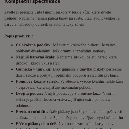
Kompletní specifikace
Zvolte si precizně ušité taneční piškoty v lesklé kůži, které skvěle
padnou! Nabízíme nejširší paletu barev na světě. Stačí zvolit velikost a
barvu a náhledový obrázek se automaticky změní.
Popis produktu:
Celokožená podešev:
Má tvar cukrářského piškotu. Je
velice
oblíbený divadelními, folklorními a tanečními soubory.
Nejširší barevná škála:
Nabízíme širokou paletu barev, které
uspokojí každý vkus a styl.
Gumička v tunýlku:
Díky gumičce v tunýlku piškoty perfektně
drží na noze a poskytují optimální podporu a stabilitu při tanci.
Prémiový kožený svršek:
Vyrobeno z vysoce kvalitní lesklé kůže
- vepřovice, která zajišťuje maximální pohodlí.
Dvojitá podešev:
Vnější podešev je z broušené kůže. Vnitřní
stélka je prošitá fleecová vrstva zajišťující extra pohodlí a
odolnost.
Precizní ruční šití:
Naše piškoty jsou šity s maximální pečlivostí
a důrazem na detail, což je odlišuje od levnějších výrobků na trhu.
Péče o piškoty:
Pro delší životnost a zachování krásy barev