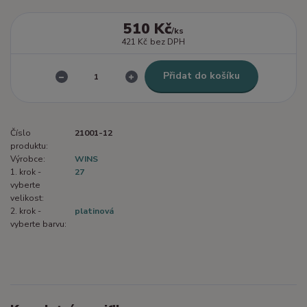
510 Kč
/
ks
421 Kč
bez DPH
Přidat do košíku
Číslo
21001-12
produktu:
Výrobce:
WINS
1. krok -
27
vyberte
velikost:
2. krok -
platinová
vyberte barvu: