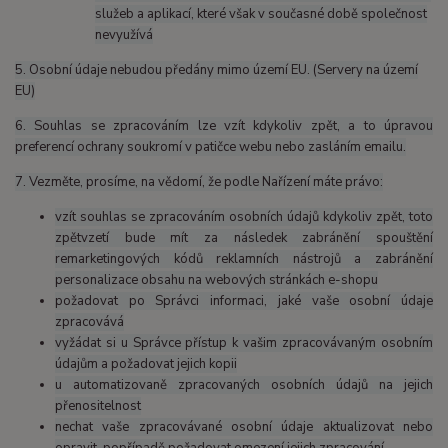
služeb a aplikací, které však v současné době společnost
nevyužívá
5. Osobní údaje nebudou předány mimo území EU. (Servery na území
EU)
6. Souhlas se zpracováním lze vzít kdykoliv zpět, a to úpravou
preferencí ochrany soukromí v patičce webu nebo zasláním emailu.
7. Vezměte, prosíme, na vědomí, že podle Nařízení máte právo:
vzít souhlas se zpracováním osobních údajů kdykoliv zpět, toto
zpětvzetí bude mít za následek zabránění spouštění
remarketingových kódů reklamních nástrojů a zabránění
personalizace obsahu na webových stránkách e-shopu
požadovat po Správci informaci, jaké vaše osobní údaje
zpracovává
vyžádat si u Správce přístup k vašim zpracovávaným osobním
údajům a požadovat jejich kopii
u automatizovaně zpracovaných osobních údajů na jejich
přenositelnost
nechat vaše zpracovávané osobní údaje aktualizovat nebo
opravit, popřípadě požadovat omezení jejich zpracování