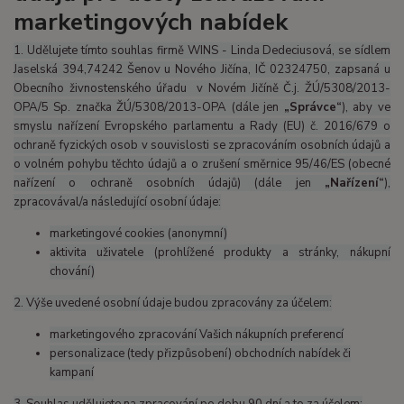
marketingových nabídek
1. Udělujete tímto souhlas firmě WINS - Linda Dedeciusová, se sídlem
Jaselská 394,74242 Šenov u Nového Jičína, IČ 02324750, zapsaná u
Obecního živnostenského úřadu v Novém Jičíně Č.j. ŽÚ/5308/2013-
OPA/5 Sp. značka ŽÚ/5308/2013-OPA (dále jen
„Správce“
), aby ve
smyslu nařízení Evropského parlamentu a Rady (EU) č. 2016/679 o
ochraně fyzických osob v souvislosti se zpracováním osobních údajů a
o volném pohybu těchto údajů a o zrušení směrnice 95/46/ES (obecné
nařízení o ochraně osobních údajů) (dále jen
„Nařízení“
),
zpracovával/a následující osobní údaje:
marketingové cookies (anonymní)
aktivita uživatele (prohlížené produkty a stránky, nákupní
chování)
2. Výše uvedené osobní údaje budou zpracovány za účelem:
marketingového zpracování Vašich nákupních preferencí
personalizace (tedy přizpůsobení) obchodních nabídek či
kampaní
3. Souhlas udělujete na zpracování po dobu 90 dní a to za účelem: