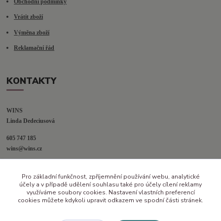
Obchodní podmínky
Vrátit zboží
Výměna zboží
Reklamační řád
KONTAKTY
WINS
Linda Dedeciusová                             
605 747 185
wins@wins.cz                                         
Jaselská 394
Pro základní funkčnost, zpříjemnění používání webu, analytické
Šenov u N. Jičína
účely a v případě udělení souhlasu také pro účely cílení reklamy
742 42
využíváme soubory cookies. Nastavení vlastních preferencí
cookies můžete kdykoli upravit odkazem ve spodní části stránek.