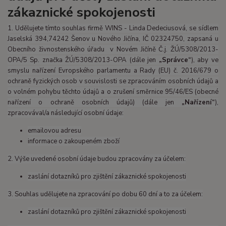
zákaznické spokojenosti
1. Udělujete tímto souhlas firmě WINS - Linda Dedeciusová, se sídlem
Jaselská 394,74242 Šenov u Nového Jičína, IČ 02324750, zapsaná u
Obecního živnostenského úřadu v Novém Jičíně Č.j. ŽÚ/5308/2013-
OPA/5 Sp. značka ŽÚ/5308/2013-OPA (dále jen
„Správce“
), aby ve
smyslu nařízení Evropského parlamentu a Rady (EU) č. 2016/679 o
ochraně fyzických osob v souvislosti se zpracováním osobních údajů a
o volném pohybu těchto údajů a o zrušení směrnice 95/46/ES (obecné
nařízení o ochraně osobních údajů) (dále jen
„Nařízení“
),
zpracovával/a následující osobní údaje:
emailovou adresu
informace o zakoupeném zboží
2. Výše uvedené osobní údaje budou zpracovány za účelem:
zaslání dotazníků pro zjištění zákaznické spokojenosti
3. Souhlas udělujete na zpracování po dobu 60 dní a to za účelem:
zaslání dotazníků pro zjištění zákaznické spokojenosti