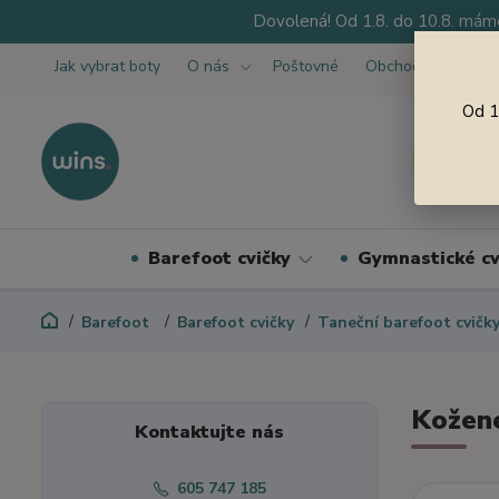
Dovolená! Od 1.8. do 10.8. máme
Jak vybrat boty
O nás
Poštovné
Obchodní podmínk
Od 1
Barefoot cvičky
Gymnastické cv
Barefoot
Barefoot cvičky
Taneční barefoot cvičk
Kožené
Kontaktujte nás
605 747 185