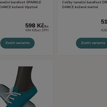
taneční barefoot SPARKLE
Cvičky taneční barefoot 
ANCE kožené třpytivé
DANCE kožené matné
5
598 Kč
/
ks
494 Kč
bez DPH
426
Zvolit variantu
Zvolit variantu