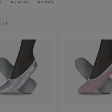
ší
Nejlevnější
Nejdražší
4 z 4