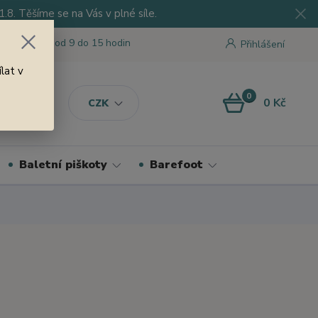
8. Těšíme se na Vás v plné síle.
 tu pro Vás od 9 do 15 hodin
Přihlášení
lat v
0
0 Kč
CZK
Baletní piškoty
Barefoot