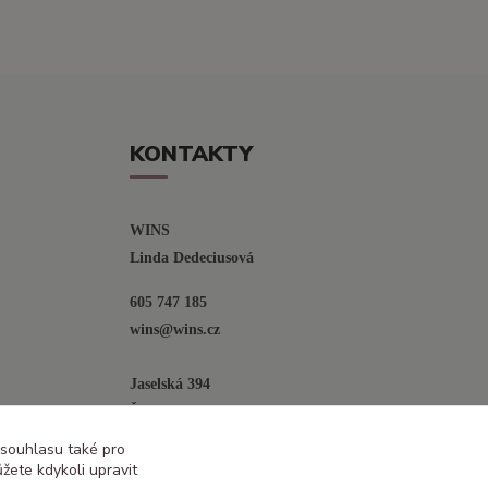
KONTAKTY
WINS
Linda Dedeciusová                             
605 747 185
wins@wins.cz                                         
Jaselská 394
Šenov u N. Jičína
742 42
 souhlasu také pro
žete kdykoli upravit