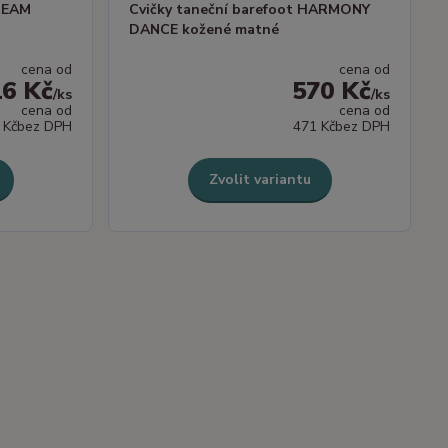
DREAM
Cvičky taneční barefoot HARMONY
DANCE kožené matné
cena od
cena od
16 Kč
570 Kč
/
ks
/
ks
cena od
cena od
 Kč
bez DPH
471 Kč
bez DPH
Zvolit variantu