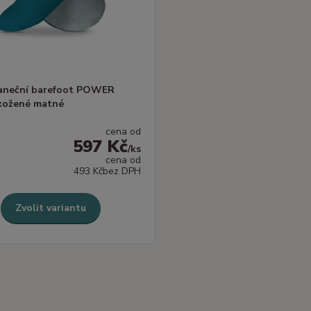
taneční barefoot POWER
kožené matné
cena od
597 Kč
/
ks
cena od
493 Kč
bez DPH
Zvolit variantu