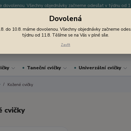
 dovolenou. Všechny objednávky začneme odesílat v týdnu od 11.
Dovolená
y
Nevíte si rady? Zavolejte.
605 747 185
Jsme
.8. do 10.8. máme dovolenou. Všechny objednávky začneme odesí
týdnu od 11.8. Těšíme se na Vás v plné síle.
Hledat
Zavřít
ičky
Taneční cvičky
Univerzální cvičky
y
Kožené cvičky
 cvičky