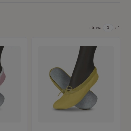
strana
z 1