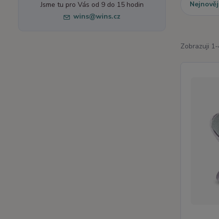
Nejnověj
Jsme tu pro Vás od 9 do 15 hodin
wins@wins.cz
Zobrazuji 1-