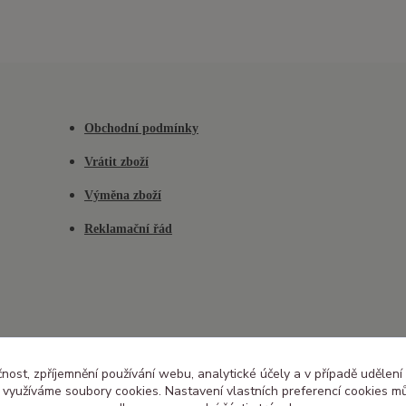
Obchodní podmínky
Vrátit zboží
Výměna zboží
Reklamační řád
čnost, zpříjemnění používání webu, analytické účely a v případě udělení
y využíváme soubory cookies. Nastavení vlastních preferencí cookies mů