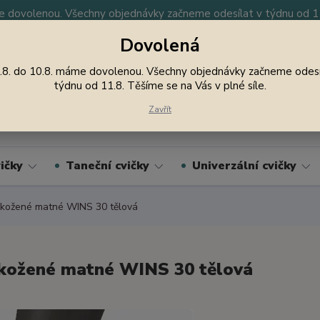
 dovolenou. Všechny objednávky začneme odesílat v týdnu od 11.
Dovolená
y
Nevíte si rady? Zavolejte.
605 747 185
Jsme
.8. do 10.8. máme dovolenou. Všechny objednávky začneme odesí
týdnu od 11.8. Těšíme se na Vás v plné síle.
Hledat
Zavřít
ičky
Taneční cvičky
Univerzální cvičky
kožené matné WINS 30 tělová
kožené matné WINS 30 tělová