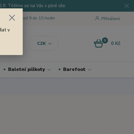
8. Těšíme se na Vás v plné síle.
 tu pro Vás od 9 do 15 hodin
Přihlášení
lat v
0
0 Kč
CZK
Baletní piškoty
Barefoot