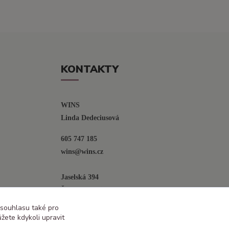
KONTAKTY
WINS
Linda Dedeciusová                             
605 747 185
wins@wins.cz                                         
Jaselská 394
Šenov u N. Jičína
742 42
 souhlasu také pro
žete kdykoli upravit