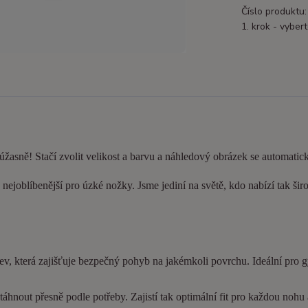
Číslo produktu:
1. krok - vybert
 úžasně! Stačí zvolit velikost a barvu a náhledový obrázek se automatic
nejoblíbenější pro úzké nožky. Jsme jediní na světě, kdo nabízí tak šir
ev, která zajišťuje bezpečný pohyb na jakémkoli povrchu. Ideální pro 
hnout přesně podle potřeby. Zajistí tak optimální fit pro každou nohu a