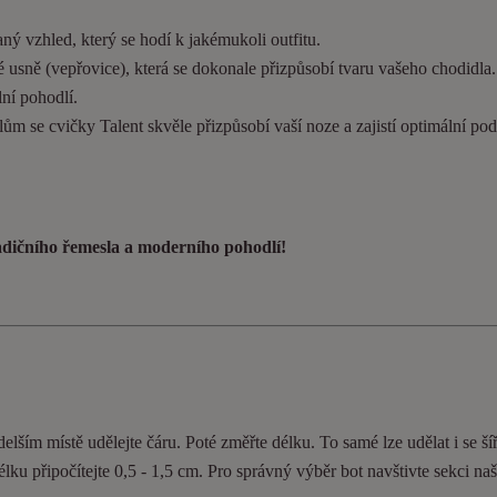
ý vzhled, který se hodí k jakémukoli outfitu.
 usně (vepřovice), která se dokonale přizpůsobí tvaru vašeho chodidla
ní pohodlí.
ům se cvičky Talent skvěle přizpůsobí vaší noze a zajistí optimální pod
radičního řemesla a moderního pohodlí!
elším místě udělejte čáru. Poté změřte délku. To samé lze udělat i se ší
délku připočítejte 0,5 - 1,5 cm. Pro správný výběr bot navštivte sekci n