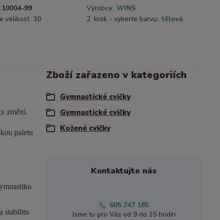
10004-99
Výrobce:
WINS
e velikost:
30
2. krok - vyberte barvu:
tělová
Zboží zařazeno v kategoriích
Gymnastické cvičky
ky změní.
Gymnastické cvičky
Kožené cvičky
okou paletu
Kontaktujte nás
gymnastiku
605 747 185
 stabilitu
Jsme tu pro Vás od 9 do 15 hodin