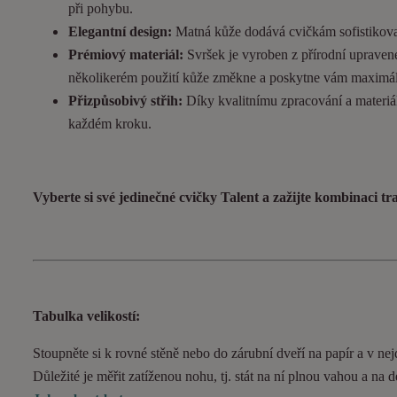
při pohybu.
Elegantní design:
Matná kůže dodává cvičkám sofistikovan
Prémiový materiál:
Svršek je vyroben z přírodní upravené
několikerém použití kůže změkne a poskytne vám maximál
Přizpůsobivý střih:
Díky kvalitnímu zpracování a materiál
každém kroku.
Vyberte si své jedinečné cvičky Talent a zažijte kombinaci t
Tabulka velikostí:
Stoupněte si k rovné stěně nebo do zárubní dveří na papír a v nejd
Důležité je měřit zatíženou nohu, tj. stát na ní plnou vahou a na 