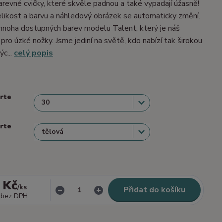
barevné cvičky, které skvěle padnou a také vypadají úžasně!
velikost a barvu a náhledový obrázek se automaticky změní.
mnoha dostupných barev modelu Talent, který je náš
 pro úzké nožky. Jsme jediní na světě, kdo nabízí tak širokou
ýc...
celý popis
erte
erte
 Kč
/
ks
Přidat do košíku
bez DPH