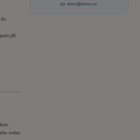
wins@wins.cz
. Po
poru při
řkou.
ašeho webu: