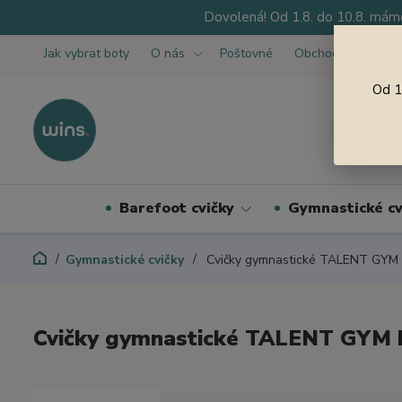
Dovolená! Od 1.8. do 10.8. máme
Jak vybrat boty
O nás
Poštovné
Obchodní podmínk
Od 1
Barefoot cvičky
Gymnastické cv
Gymnastické cvičky
Cvičky gymnastické TALENT GYM 
Cvičky gymnastické TALENT GYM 