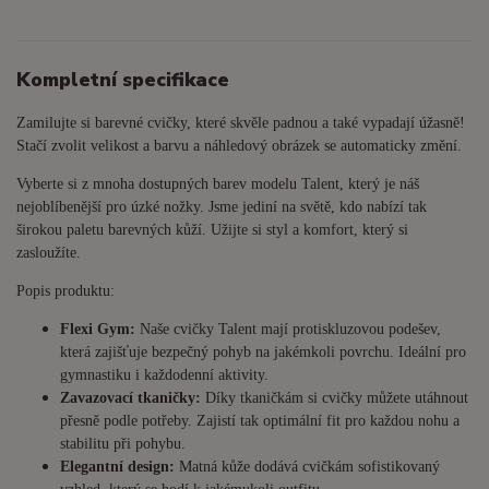
Kompletní specifikace
Zamilujte si barevné cvičky, které skvěle padnou a také vypadají úžasně!
Stačí zvolit velikost a barvu a náhledový obrázek se automaticky změní.
Vyberte si z mnoha dostupných barev modelu Talent, který je náš
nejoblíbenější pro úzké nožky. Jsme jediní na světě, kdo nabízí tak
širokou paletu barevných kůží. Užijte si styl a komfort, který si
zasloužíte.
Popis produktu:
Flexi Gym:
Naše cvičky Talent mají protiskluzovou podešev,
která zajišťuje bezpečný pohyb na jakémkoli povrchu. Ideální pro
gymnastiku i každodenní aktivity.
Zavazovací tkaničky:
Díky tkaničkám si cvičky můžete utáhnout
přesně podle potřeby. Zajistí tak optimální fit pro každou nohu a
stabilitu při pohybu.
Elegantní design:
Matná kůže dodává cvičkám sofistikovaný