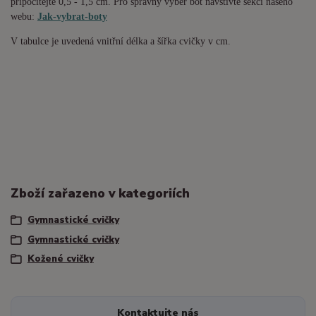
připočítejte 0,5 - 1,5 cm. Pro správný výběr bot navštivte sekci našeho
webu:
Jak-vybrat-boty
V tabulce je uvedená vnitřní délka a šířka cvičky v cm.
Zboží zařazeno v kategoriích
Gymnastické cvičky
Gymnastické cvičky
Kožené cvičky
Kontaktujte nás