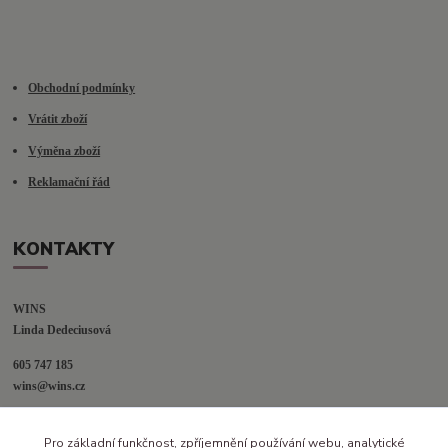
Obchodní podmínky
Vrátit zboží
Výměna zboží
Reklamační řád
KONTAKTY
WINS
Linda Dedeciusová                             
605 747 185
wins@wins.cz                                         
Jaselská 394
Pro základní funkčnost, zpříjemnění používání webu, analytické