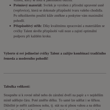
vzhled, který se hodí k jakémukoli outfitu.
Prémiový materiál:
Svršek je vyroben z přírodní upravené usně
(vepřovice), která se dokonale přizpůsobí tvaru vašeho chodidla.
Po několikerém použití kůže změkne a poskytne vám maximální
pohodlí.
Přizpůsobivý střih:
Díky kvalitnímu zpracování a materiálům se
cvičky Talent skvěle přizpůsobí vaší noze a zajistí optimální
podporu při každém kroku.
Vyberte si své jedinečné cvičky Talent a zažijte kombinaci tradičního
řemesla a moderního pohodlí!
Tabulka velikostí:
Stoupněte si k rovné stěně nebo do zárubní dveří na papír a v nejdelším
místě udělejte čáru. Poté změřte délku. To samé lze udělat i se šířkou.
Důležité je měřit zatíženou nohu, tj. stát na ní plnou vahou a na délku