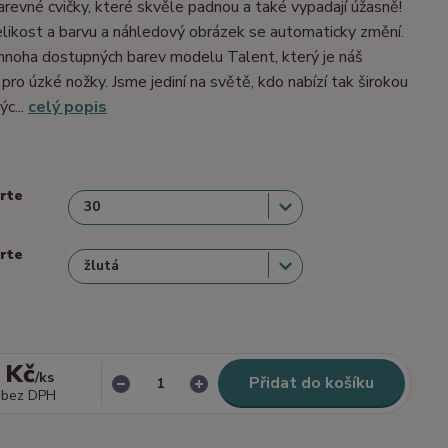
barevné cvičky, které skvěle padnou a také vypadají úžasně!
velikost a barvu a náhledový obrázek se automaticky změní.
mnoha dostupných barev modelu Talent, který je náš
 pro úzké nožky. Jsme jediní na světě, kdo nabízí tak širokou
ýc...
celý popis
erte
erte
 Kč
/
ks
Přidat do košíku
bez DPH