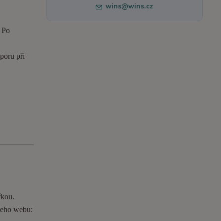
wins@wins.cz
. Po
poru při
řkou.
ašeho webu: