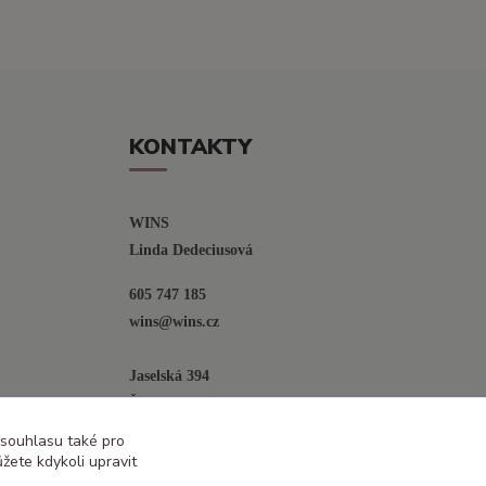
KONTAKTY
WINS
Linda Dedeciusová                             
605 747 185
wins@wins.cz                                         
Jaselská 394
Šenov u N. Jičína
742 42
 souhlasu také pro
žete kdykoli upravit