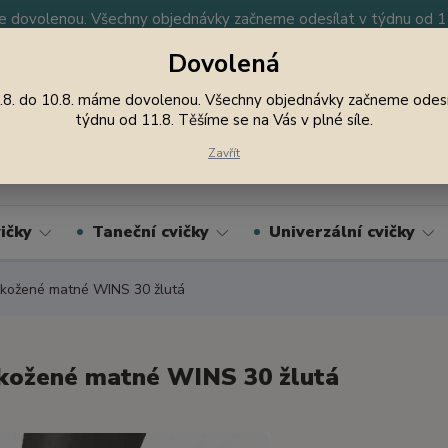
 dovolenou. Všechny objednávky začneme odesílat v týdnu od 11.
Dovolená
y
Nevíte si rady? Zavolejte.
605 747 185
Jsme
.8. do 10.8. máme dovolenou. Všechny objednávky začneme odesí
týdnu od 11.8. Těšíme se na Vás v plné síle.
Hledat
Zavřít
ičky
Taneční cvičky
Univerzální cvičky
kožené matné WINS 30 žlutá
kožené matné WINS 30 žlutá