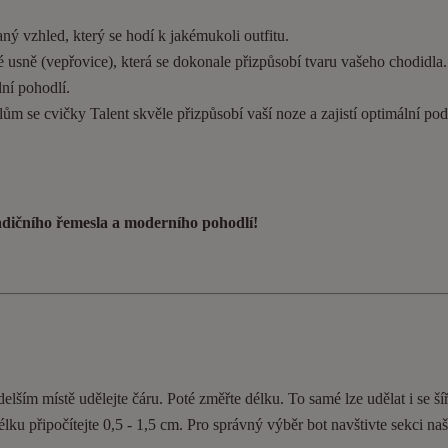
ý vzhled, který se hodí k jakémukoli outfitu.
 usně (vepřovice), která se dokonale přizpůsobí tvaru vašeho chodidla
ní pohodlí.
ům se cvičky Talent skvěle přizpůsobí vaší noze a zajistí optimální pod
radičního řemesla a moderního pohodlí!
elším místě udělejte čáru. Poté změřte délku. To samé lze udělat i se ší
délku připočítejte 0,5 - 1,5 cm. Pro správný výběr bot navštivte sekci n