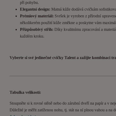
při pohybu.
Elegantní design:
Matná kůže dodává cvičkám sofistikovan
Prémiový materiál:
Svršek je vyroben z přírodní upravené
několikerém použití kůže změkne a poskytne vám maximál
Přizpůsobivý střih:
Díky kvalitnímu zpracování a materiál
každém kroku.
Vyberte si své jedinečné cvičky Talent a zažijte kombinaci t
Tabulka velikostí:
Stoupněte si k rovné stěně nebo do zárubní dveří na papír a v nejd
Důležité je měřit zatíženou nohu, tj. stát na ní plnou vahou a na 