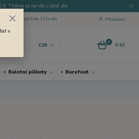
8. Těšíme se na Vás v plné síle.
 tu pro Vás od 9 do 15 hodin
Přihlášení
lat v
0
0 Kč
CZK
Baletní piškoty
Barefoot