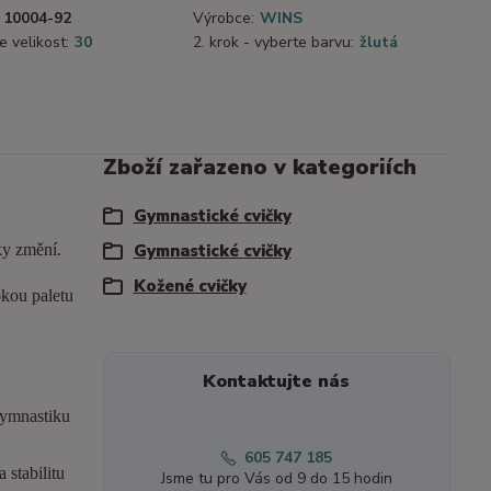
10004-92
Výrobce:
WINS
e velikost:
30
2. krok - vyberte barvu:
žlutá
Zboží zařazeno v kategoriích
Gymnastické cvičky
ky změní.
Gymnastické cvičky
Kožené cvičky
okou paletu
Kontaktujte nás
gymnastiku
605 747 185
 stabilitu
Jsme tu pro Vás od 9 do 15 hodin