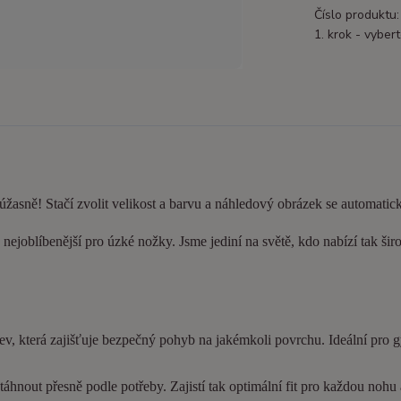
Číslo produktu:
1. krok - vybert
 úžasně! Stačí zvolit velikost a barvu a náhledový obrázek se automatic
nejoblíbenější pro úzké nožky. Jsme jediní na světě, kdo nabízí tak šir
ev, která zajišťuje bezpečný pohyb na jakémkoli povrchu. Ideální pro 
hnout přesně podle potřeby. Zajistí tak optimální fit pro každou nohu a