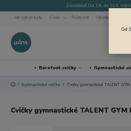
Dovolená! Od 1.8. do 10.8. máme
Jak vybrat boty
O nás
Poštovné
Obchodní podmínk
Od 1
Barefoot cvičky
Gymnastické cv
Gymnastické cvičky
Cvičky gymnastické TALENT GYM 
Cvičky gymnastické TALENT GYM 