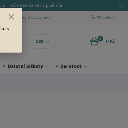
8. Těšíme se na Vás v plné síle.
 tu pro Vás od 9 do 15 hodin
Přihlášení
lat v
0
0 Kč
CZK
Baletní piškoty
Barefoot