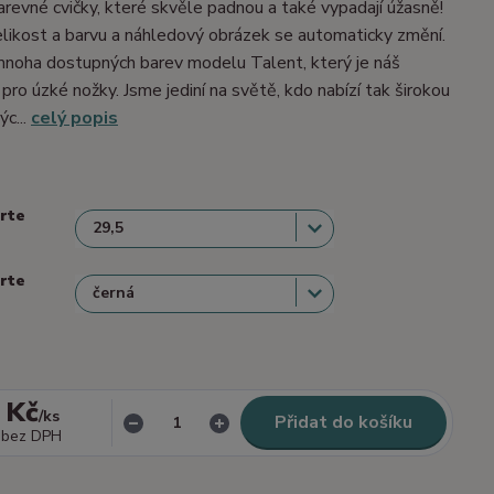
barevné cvičky, které skvěle padnou a také vypadají úžasně!
velikost a barvu a náhledový obrázek se automaticky změní.
mnoha dostupných barev modelu Talent, který je náš
 pro úzké nožky. Jsme jediní na světě, kdo nabízí tak širokou
ýc...
celý popis
erte
erte
 Kč
/
ks
Přidat do košíku
bez DPH