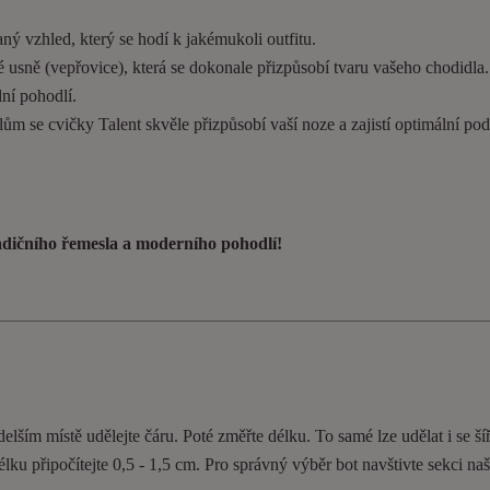
ý vzhled, který se hodí k jakémukoli outfitu.
 usně (vepřovice), která se dokonale přizpůsobí tvaru vašeho chodidla
ní pohodlí.
ům se cvičky Talent skvěle přizpůsobí vaší noze a zajistí optimální pod
radičního řemesla a moderního pohodlí!
elším místě udělejte čáru. Poté změřte délku. To samé lze udělat i se ší
délku připočítejte 0,5 - 1,5 cm. Pro správný výběr bot navštivte sekci n