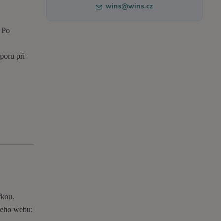
wins@wins.cz
. Po
poru při
řkou.
ašeho webu: