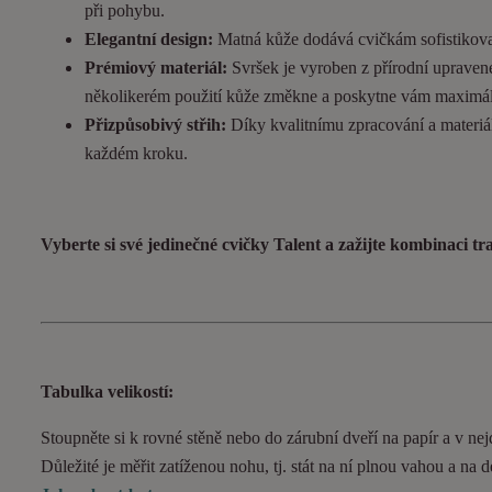
při pohybu.
Elegantní design:
Matná kůže dodává cvičkám sofistikovan
Prémiový materiál:
Svršek je vyroben z přírodní upravené
několikerém použití kůže změkne a poskytne vám maximál
Přizpůsobivý střih:
Díky kvalitnímu zpracování a materiál
každém kroku.
Vyberte si své jedinečné cvičky Talent a zažijte kombinaci t
Tabulka velikostí:
Stoupněte si k rovné stěně nebo do zárubní dveří na papír a v nejd
Důležité je měřit zatíženou nohu, tj. stát na ní plnou vahou a na 