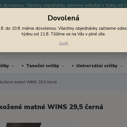
 dovolenou. Všechny objednávky začneme odesílat v týdnu od 11.
Dovolená
y
Nevíte si rady? Zavolejte.
605 747 185
Jsme
.8. do 10.8. máme dovolenou. Všechny objednávky začneme odesí
týdnu od 11.8. Těšíme se na Vás v plné síle.
Hledat
Zavřít
ičky
Taneční cvičky
Univerzální cvičky
kožené matné WINS 29,5 černá
kožené matné WINS 29,5 černá