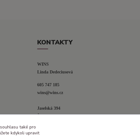
KONTAKTY
WINS
Linda Dedeciusová                             
605 747 185
wins@wins.cz                                         
Jaselská 394
Šenov u N. Jičína
742 42
 souhlasu také pro
žete kdykoli upravit