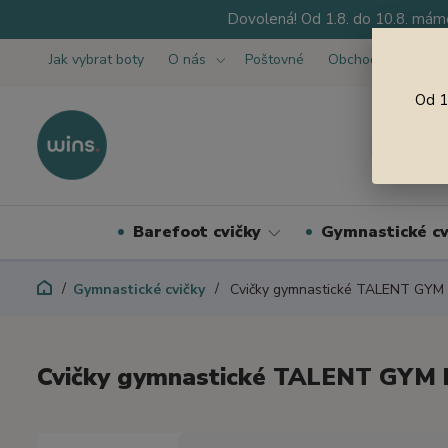
Dovolená! Od 1.8. do 10.8. máme
Jak vybrat boty
O nás
Poštovné
Obchodní podmínk
Od 1
Barefoot cvičky
Gymnastické cv
Gymnastické cvičky
Cvičky gymnastické TALENT GYM 
Cvičky gymnastické TALENT GYM 