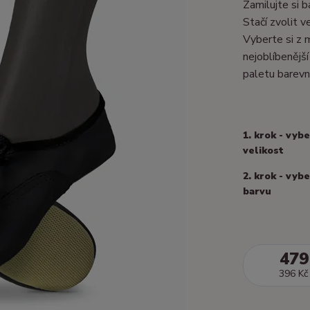
Zamilujte si 
Stačí zvolit 
Vyberte si z 
nejoblíbenější
paletu barevn
1. krok - vyb
velikost
2. krok - vyb
barvu
479
396 Kč