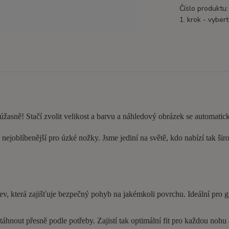
Číslo produktu:
1. krok - vybert
 úžasně! Stačí zvolit velikost a barvu a náhledový obrázek se automatic
nejoblíbenější pro úzké nožky. Jsme jediní na světě, kdo nabízí tak šir
ev, která zajišťuje bezpečný pohyb na jakémkoli povrchu. Ideální pro 
hnout přesně podle potřeby. Zajistí tak optimální fit pro každou nohu a