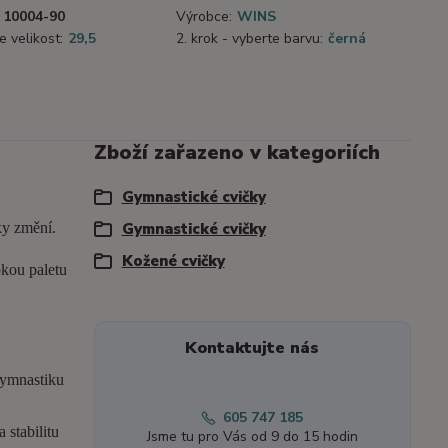
10004-90
Výrobce:
WINS
e velikost:
29,5
2. krok - vyberte barvu:
černá
Zboží zařazeno v kategoriích
Gymnastické cvičky
ky změní.
Gymnastické cvičky
Kožené cvičky
okou paletu
Kontaktujte nás
gymnastiku
605 747 185
 stabilitu
Jsme tu pro Vás od 9 do 15 hodin