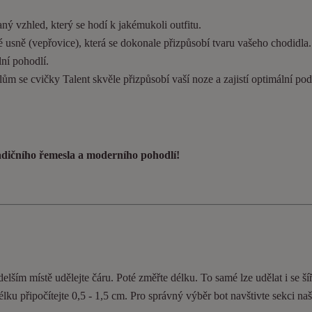
ý vzhled, který se hodí k jakémukoli outfitu.
 usně (vepřovice), která se dokonale přizpůsobí tvaru vašeho chodidla
ní pohodlí.
ům se cvičky Talent skvěle přizpůsobí vaší noze a zajistí optimální pod
radičního řemesla a moderního pohodlí!
elším místě udělejte čáru. Poté změřte délku. To samé lze udělat i se ší
délku připočítejte 0,5 - 1,5 cm. Pro správný výběr bot navštivte sekci n