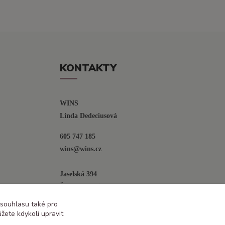
KONTAKTY
WINS
Linda Dedeciusová                             
605 747 185
wins@wins.cz                                         
Jaselská 394
Šenov u N. Jičína
742 42
 souhlasu také pro
žete kdykoli upravit