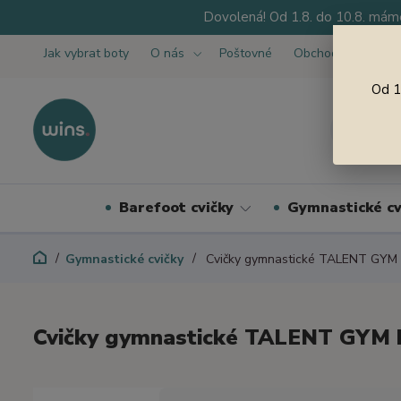
Dovolená! Od 1.8. do 10.8. máme
Jak vybrat boty
O nás
Poštovné
Obchodní podmínk
Od 1
Barefoot cvičky
Gymnastické cv
Gymnastické cvičky
Cvičky gymnastické TALENT GYM 
Cvičky gymnastické TALENT GYM 