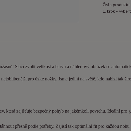
Číslo produktu:
1. krok - vybert
 úžasně! Stačí zvolit velikost a barvu a náhledový obrázek se automatic
nejoblíbenější pro úzké nožky. Jsme jediní na světě, kdo nabízí tak šir
ev, která zajišťuje bezpečný pohyb na jakémkoli povrchu. Ideální pro 
hnout přesně podle potřeby. Zajistí tak optimální fit pro každou nohu a