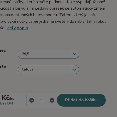
barevné cvičky, které skvěle padnou a také vypadají úžasně!
velikost a barvu a náhledový obrázek se automaticky změní.
mnoha dostupných barev modelu Talent, který je náš
 pro úzké nožky. Jsme jediní na světě, kdo nabízí tak širokou
ýc...
celý popis
erte
erte
 Kč
/
ks
Přidat do košíku
bez DPH