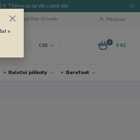
8. Těšíme se na Vás v plné síle.
 tu pro Vás od 9 do 15 hodin
Přihlášení
lat v
0
0 Kč
CZK
Baletní piškoty
Barefoot