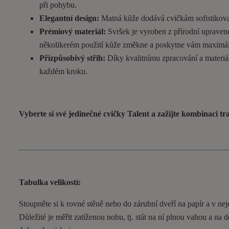
při pohybu.
Elegantní design:
Matná kůže dodává cvičkám sofistikovan
Prémiový materiál:
Svršek je vyroben z přírodní upravené
několikerém použití kůže změkne a poskytne vám maximál
Přizpůsobivý střih:
Díky kvalitnímu zpracování a materiál
každém kroku.
Vyberte si své jedinečné cvičky Talent a zažijte kombinaci t
Tabulka velikostí:
Stoupněte si k rovné stěně nebo do zárubní dveří na papír a v nejd
Důležité je měřit zatíženou nohu, tj. stát na ní plnou vahou a na 