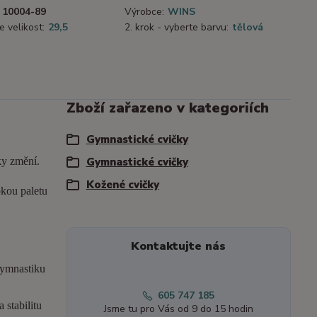
10004-89
Výrobce:
WINS
e velikost:
29,5
2. krok - vyberte barvu:
tělová
Zboží zařazeno v kategoriích
Gymnastické cvičky
ky změní.
Gymnastické cvičky
Kožené cvičky
okou paletu
Kontaktujte nás
gymnastiku
605 747 185
 stabilitu
Jsme tu pro Vás od 9 do 15 hodin