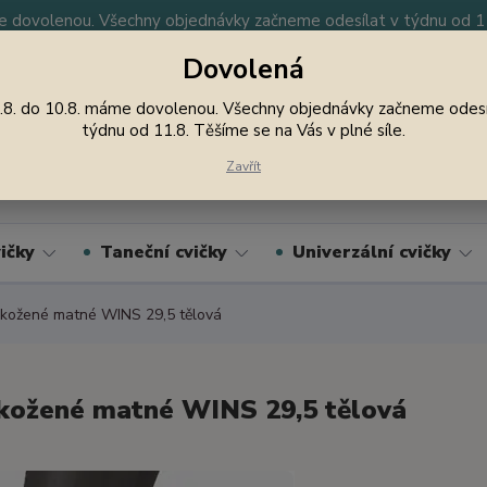
 dovolenou. Všechny objednávky začneme odesílat v týdnu od 11.
Dovolená
y
Nevíte si rady? Zavolejte.
605 747 185
Jsme
.8. do 10.8. máme dovolenou. Všechny objednávky začneme odesí
týdnu od 11.8. Těšíme se na Vás v plné síle.
Hledat
Zavřít
ičky
Taneční cvičky
Univerzální cvičky
kožené matné WINS 29,5 tělová
kožené matné WINS 29,5 tělová