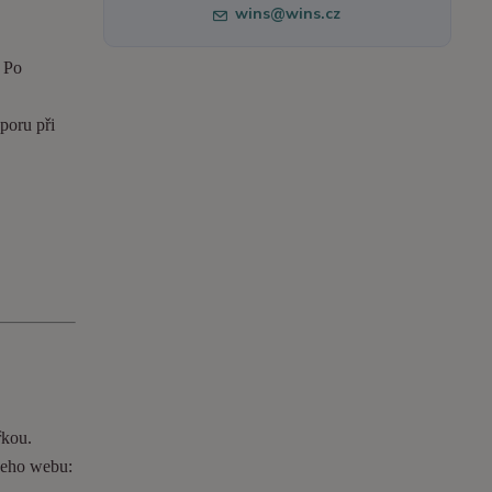
wins@wins.cz
. Po
poru při
řkou.
ašeho webu: