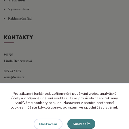
Vrátit zboží
Výměna zboží
Reklamační řád
KONTAKTY
WINS
Linda Dedeciusová                             
605 747 185
wins@wins.cz                                         
Jaselská 394
Pro základní funkčnost, zpříjemnění používání webu, analytické
Šenov u N. Jičína
účely a v případě udělení souhlasu také pro účely cílení reklamy
742 42
využíváme soubory cookies. Nastavení vlastních preferencí
cookies můžete kdykoli upravit odkazem ve spodní části stránek.
Souhlasím
Nastavení