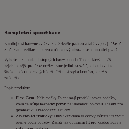
Kompletní specifikace
Zamilujte si barevné cvičky, které skvěle padnou a také vypadají úžasně!
Stačí zvolit velikost a barvu a náhledový obrázek se automaticky změní.
Vyberte si z mnoha dostupných barev modelu Talent, který je náš
nejoblíbenější pro úzké nožky. Jsme jediní na světě, kdo nabízí tak
širokou paletu barevných kůží. Užijte si styl a komfort, který si
zasloužíte.
Popis produktu:
Flexi Gym:
Naše cvičky Talent mají protiskluzovou podešev,
která zajišťuje bezpečný pohyb na jakémkoli povrchu. Ideální pro
gymnastiku i každodenní aktivity.
Zavazovací tkaničky:
Díky tkaničkám si cvičky můžete utáhnout
přesně podle potřeby. Zajistí tak optimální fit pro každou nohu a
stabilitu při pohybu.