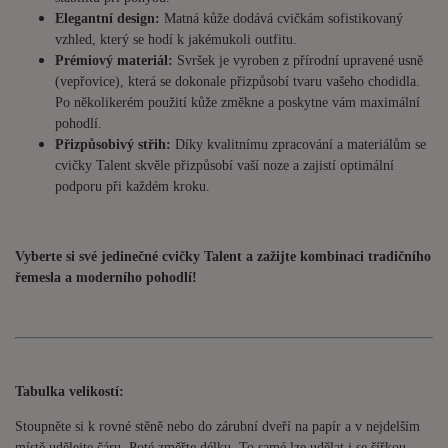
Elegantní design:
Matná kůže dodává cvičkám sofistikovaný
vzhled, který se hodí k jakémukoli outfitu.
Prémiový materiál:
Svršek je vyroben z přírodní upravené usně
(vepřovice), která se dokonale přizpůsobí tvaru vašeho chodidla.
Po několikerém použití kůže změkne a poskytne vám maximální
pohodlí.
Přizpůsobivý střih:
Díky kvalitnímu zpracování a materiálům se
cvičky Talent skvěle přizpůsobí vaší noze a zajistí optimální
podporu při každém kroku.
Vyberte si své jedinečné cvičky Talent a zažijte kombinaci tradičního
řemesla a moderního pohodlí!
Tabulka velikostí:
Stoupněte si k rovné stěně nebo do zárubní dveří na papír a v nejdelším
místě udělejte čáru. Poté změřte délku. To samé lze udělat i se šířkou.