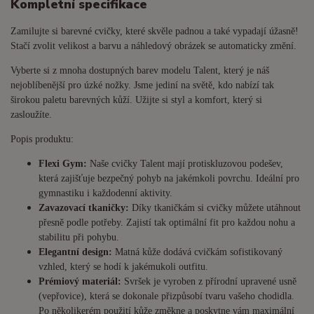
Kompletní specifikace
Zamilujte si barevné cvičky, které skvěle padnou a také vypadají úžasně!
Stačí zvolit velikost a barvu a náhledový obrázek se automaticky změní.
Vyberte si z mnoha dostupných barev modelu Talent, který je náš
nejoblíbenější pro úzké nožky. Jsme jediní na světě, kdo nabízí tak
širokou paletu barevných kůží. Užijte si styl a komfort, který si
zasloužíte.
Popis produktu:
Flexi Gym:
Naše cvičky Talent mají protiskluzovou podešev,
která zajišťuje bezpečný pohyb na jakémkoli povrchu. Ideální pro
gymnastiku i každodenní aktivity.
Zavazovací tkaničky:
Díky tkaničkám si cvičky můžete utáhnout
přesně podle potřeby. Zajistí tak optimální fit pro každou nohu a
stabilitu při pohybu.
Elegantní design:
Matná kůže dodává cvičkám sofistikovaný
vzhled, který se hodí k jakémukoli outfitu.
Prémiový materiál:
Svršek je vyroben z přírodní upravené usně
(vepřovice), která se dokonale přizpůsobí tvaru vašeho chodidla.
Po několikerém použití kůže změkne a poskytne vám maximální