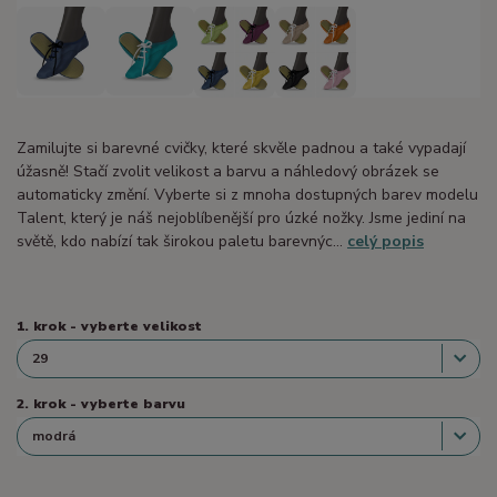
Zamilujte si barevné cvičky, které skvěle padnou a také vypadají
úžasně! Stačí zvolit velikost a barvu a náhledový obrázek se
automaticky změní. Vyberte si z mnoha dostupných barev modelu
Talent, který je náš nejoblíbenější pro úzké nožky. Jsme jediní na
světě, kdo nabízí tak širokou paletu barevnýc...
celý popis
1. krok - vyberte velikost
2. krok - vyberte barvu