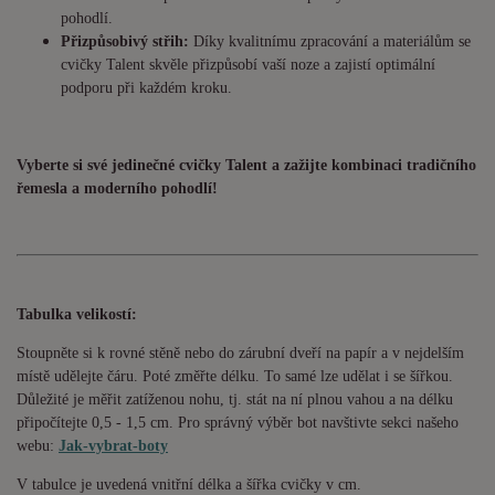
pohodlí.
Přizpůsobivý střih:
Díky kvalitnímu zpracování a materiálům se
cvičky Talent skvěle přizpůsobí vaší noze a zajistí optimální
podporu při každém kroku.
Vyberte si své jedinečné cvičky Talent a zažijte kombinaci tradičního
řemesla a moderního pohodlí!
Tabulka velikostí:
Stoupněte si k rovné stěně nebo do zárubní dveří na papír a v nejdelším
místě udělejte čáru. Poté změřte délku. To samé lze udělat i se šířkou.
Důležité je měřit zatíženou nohu, tj. stát na ní plnou vahou a na délku
připočítejte 0,5 - 1,5 cm. Pro správný výběr bot navštivte sekci našeho
webu:
Jak-vybrat-boty
V tabulce je uvedená vnitřní délka a šířka cvičky v cm.