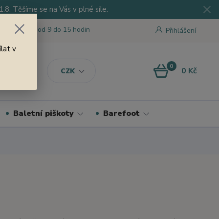
8. Těšíme se na Vás v plné síle.
 tu pro Vás od 9 do 15 hodin
Přihlášení
lat v
0
0 Kč
CZK
Baletní piškoty
Barefoot