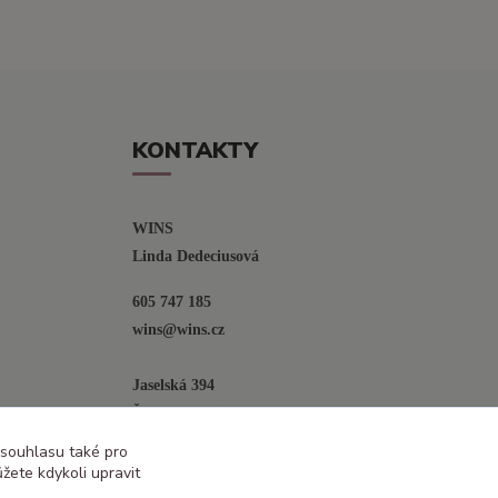
KONTAKTY
WINS
Linda Dedeciusová                             
605 747 185
wins@wins.cz                                         
Jaselská 394
Šenov u N. Jičína
742 42
 souhlasu také pro
žete kdykoli upravit