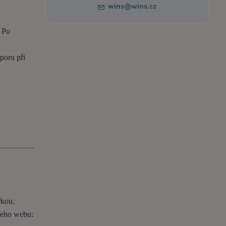
wins@wins.cz
. Po
poru při
řkou.
ašeho webu: