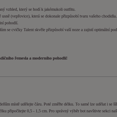
ý vzhled, který se hodí k jakémukoli outfitu.
 usně (vepřovice), která se dokonale přizpůsobí tvaru vašeho chodidla
ní pohodlí.
ům se cvičky Talent skvěle přizpůsobí vaší noze a zajistí optimální pod
radičního řemesla a moderního pohodlí!
elším místě udělejte čáru. Poté změřte délku. To samé lze udělat i se ší
délku připočítejte 0,5 - 1,5 cm. Pro správný výběr bot navštivte sekci n