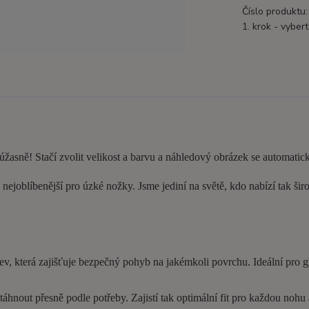
Číslo produktu:
1. krok - vybert
 úžasně! Stačí zvolit velikost a barvu a náhledový obrázek se automatic
nejoblíbenější pro úzké nožky. Jsme jediní na světě, kdo nabízí tak šir
ev, která zajišťuje bezpečný pohyb na jakémkoli povrchu. Ideální pro 
hnout přesně podle potřeby. Zajistí tak optimální fit pro každou nohu a