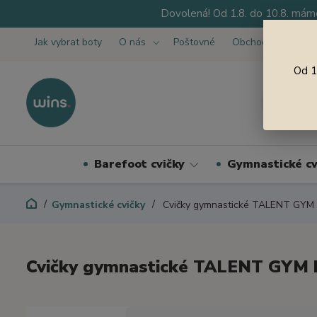
Dovolená! Od 1.8. do 10.8. máme
Jak vybrat boty
O nás
Poštovné
Obchodní podmínk
Od 1
Barefoot cvičky
Gymnastické cv
Gymnastické cvičky
Cvičky gymnastické TALENT GYM 
Cvičky gymnastické TALENT GYM 