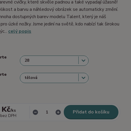
barevné cvičky, které skvěle padnou a také vypadají úžasně!
velikost a barvu a náhledový obrázek se automaticky změní.
mnoha dostupných barev modelu Talent, který je náš
 pro úzké nožky. Jsme jediní na světě, kdo nabízí tak širokou
ýc...
celý popis
erte
erte
 Kč
/
ks
Přidat do košíku
bez DPH