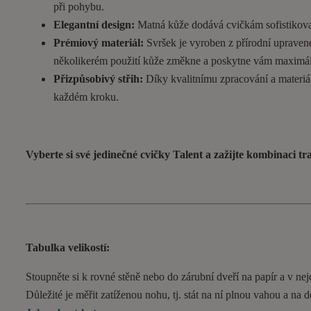
při pohybu.
Elegantní design:
Matná kůže dodává cvičkám sofistikovan
Prémiový materiál:
Svršek je vyroben z přírodní upravené
několikerém použití kůže změkne a poskytne vám maximál
Přizpůsobivý střih:
Díky kvalitnímu zpracování a materiál
každém kroku.
Vyberte si své jedinečné cvičky Talent a zažijte kombinaci t
Tabulka velikostí:
Stoupněte si k rovné stěně nebo do zárubní dveří na papír a v nejd
Důležité je měřit zatíženou nohu, tj. stát na ní plnou vahou a na 