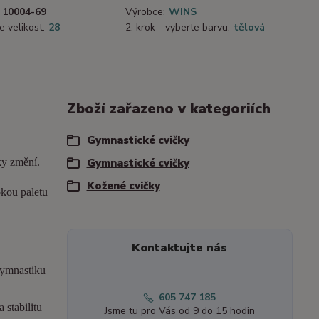
10004-69
Výrobce:
WINS
e velikost:
28
2. krok - vyberte barvu:
tělová
Zboží zařazeno v kategoriích
Gymnastické cvičky
ky změní.
Gymnastické cvičky
Kožené cvičky
okou paletu
Kontaktujte nás
gymnastiku
605 747 185
 stabilitu
Jsme tu pro Vás od 9 do 15 hodin