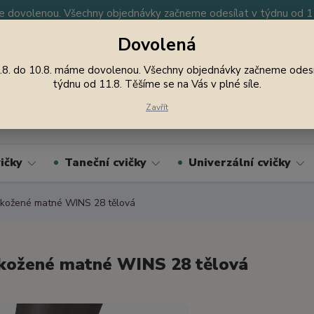
 dovolenou. Všechny objednávky začneme odesílat v týdnu od 11.
Dovolená
y
Nevíte si rady? Zavolejte.
605 747 185
Jsme
.8. do 10.8. máme dovolenou. Všechny objednávky začneme odesí
týdnu od 11.8. Těšíme se na Vás v plné síle.
Hledat
Zavřít
ičky
Taneční cvičky
Univerzální cvičky
kožené matné WINS 28 tělová
kožené matné WINS 28 tělová