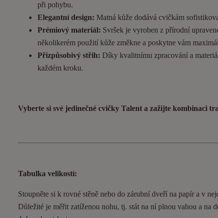
při pohybu.
Elegantní design:
Matná kůže dodává cvičkám sofistikovan
Prémiový materiál:
Svršek je vyroben z přírodní upravené
několikerém použití kůže změkne a poskytne vám maximál
Přizpůsobivý střih:
Díky kvalitnímu zpracování a materiál
každém kroku.
Vyberte si své jedinečné cvičky Talent a zažijte kombinaci t
Tabulka velikostí:
Stoupněte si k rovné stěně nebo do zárubní dveří na papír a v nejd
Důležité je měřit zatíženou nohu, tj. stát na ní plnou vahou a na 