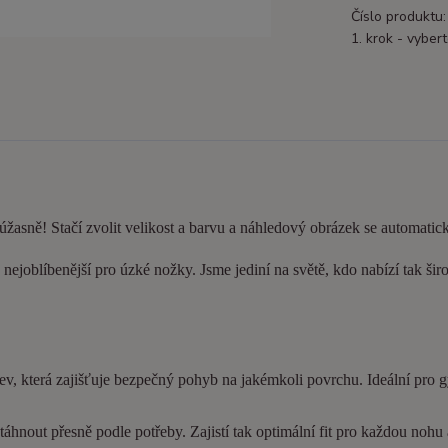
Číslo produktu:
1. krok - vybert
 úžasně! Stačí zvolit velikost a barvu a náhledový obrázek se automatic
nejoblíbenější pro úzké nožky. Jsme jediní na světě, kdo nabízí tak šir
ev, která zajišťuje bezpečný pohyb na jakémkoli povrchu. Ideální pro 
hnout přesně podle potřeby. Zajistí tak optimální fit pro každou nohu a