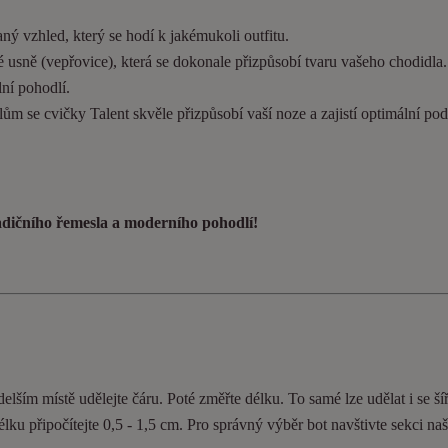
ý vzhled, který se hodí k jakémukoli outfitu.
 usně (vepřovice), která se dokonale přizpůsobí tvaru vašeho chodidla
ní pohodlí.
ům se cvičky Talent skvěle přizpůsobí vaší noze a zajistí optimální pod
radičního řemesla a moderního pohodlí!
elším místě udělejte čáru. Poté změřte délku. To samé lze udělat i se ší
délku připočítejte 0,5 - 1,5 cm. Pro správný výběr bot navštivte sekci n