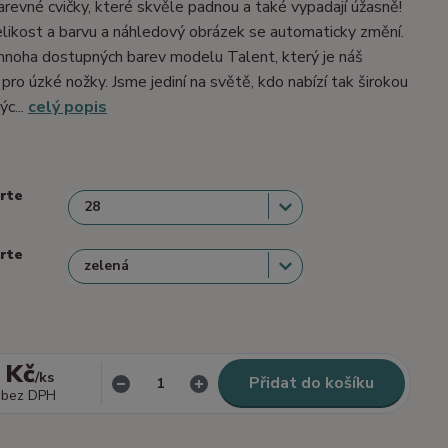
barevné cvičky, které skvěle padnou a také vypadají úžasně!
velikost a barvu a náhledový obrázek se automaticky změní.
mnoha dostupných barev modelu Talent, který je náš
 pro úzké nožky. Jsme jediní na světě, kdo nabízí tak širokou
ýc...
celý popis
erte
erte
 Kč
/
ks
Přidat do košíku
bez DPH