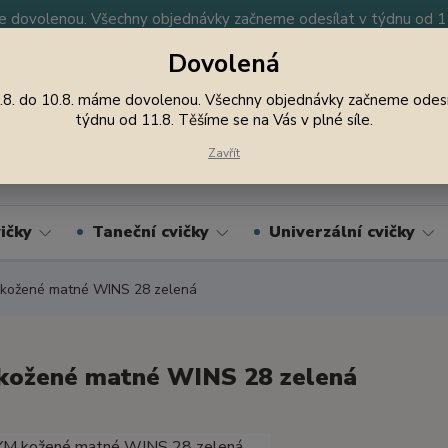
 dovolenou. Všechny objednávky začneme odesílat v týdnu od 11.
Dovolená
y
Nevíte si rady? Zavolejte.
605 747 185
Jsme
.8. do 10.8. máme dovolenou. Všechny objednávky začneme odesí
týdnu od 11.8. Těšíme se na Vás v plné síle.
Hledat
Zavřít
ičky
Taneční cvičky
Univerzální cvičky
kožené matné WINS 28 zelená
kožené matné WINS 28 zelená