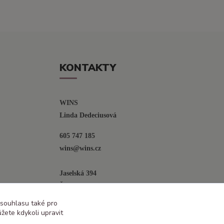
KONTAKTY
WINS
Linda Dedeciusová                             
605 747 185
wins@wins.cz                                         
Jaselská 394
Šenov u N. Jičína
742 42
 souhlasu také pro
žete kdykoli upravit