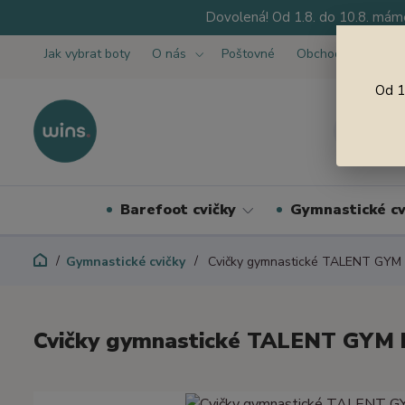
Dovolená! Od 1.8. do 10.8. máme
Jak vybrat boty
O nás
Poštovné
Obchodní podmínk
Od 1
Barefoot cvičky
Gymnastické cv
Gymnastické cvičky
Cvičky gymnastické TALENT GYM 
Cvičky gymnastické TALENT GYM 