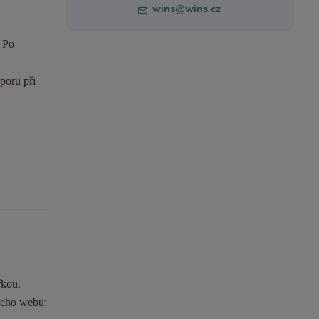
wins@wins.cz
. Po
poru při
řkou.
ašeho webu: