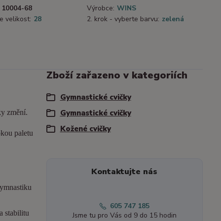
10004-68
Výrobce:
WINS
e velikost:
28
2. krok - vyberte barvu:
zelená
Zboží zařazeno v kategoriích
Gymnastické cvičky
ky změní.
Gymnastické cvičky
Kožené cvičky
okou paletu
Kontaktujte nás
gymnastiku
605 747 185
 stabilitu
Jsme tu pro Vás od 9 do 15 hodin