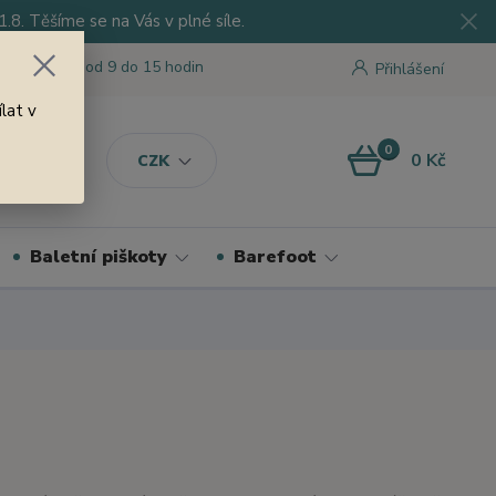
8. Těšíme se na Vás v plné síle.
 tu pro Vás od 9 do 15 hodin
Přihlášení
lat v
0
0 Kč
CZK
Baletní piškoty
Barefoot